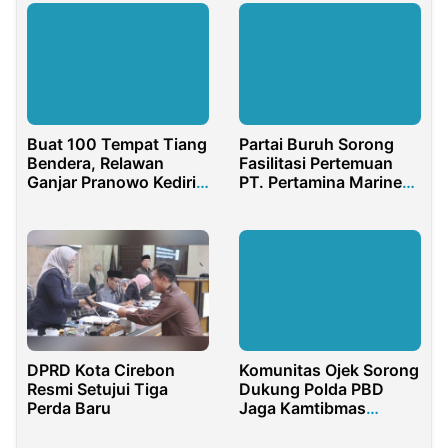
Buat 100 Tempat Tiang
Partai Buruh Sorong
Bendera, Relawan
Fasilitasi Pertemuan
Ganjar Pranowo Kediri
PT. Pertamina Marine
Kuatkan Krakter
Engineer Dockyard
Gotong Royong
Masyarakat
DPRD Kota Cirebon
Komunitas Ojek Sorong
Resmi Setujui Tiga
Dukung Polda PBD
Perda Baru
Jaga Kamtibmas
Nataru Kondusif