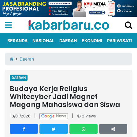
BERANDA
NASIONAL
DAERAH
EKONOMI
PARIWISATA
Informasi
KabarbaruTV
Kirim
Tentang
Daerah
Iklan
Berita
Kami
DAERAH
Berita
Budaya Kerja Religius
Nasional
International
Olahraga
Entertainment
Daerah
Pariwisata
Kuliner
Kolom
Whitecyber Jadi Magnet
Magang Mahasiswa dan Siswa
Network
13/01/2026
|
|
2
views
PT
TREETAN