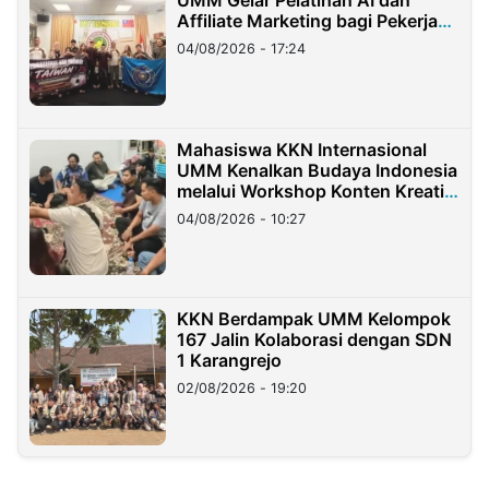
UMM Gelar Pelatihan AI dan
Affiliate Marketing bagi Pekerja
Migran Indonesia di Taiwan
04/08/2026 - 17:24
Mahasiswa KKN Internasional
UMM Kenalkan Budaya Indonesia
melalui Workshop Konten Kreatif
di Taiwan
04/08/2026 - 10:27
KKN Berdampak UMM Kelompok
167 Jalin Kolaborasi dengan SDN
1 Karangrejo
02/08/2026 - 19:20