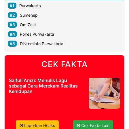
Purwakarta
Sumenep
Om Zein
Polres Purwakarta
Diskominfo Purwakarta
CEK FAKTA
Saifull Amzi: Menulis Lagu
sebagai Cara Merekam Realitas
Kehidupan
Laporkan Hoaks
Cek Fakta Lain