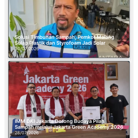
Solusi Timbunan Sampah, Pemkot Malang
Sulap Plastik dan Styrofoam Jadi Solar
30/07/2026
IMM DKI Jakarta Dorong Budaya Pilah
Sampah melalui Jakarta Green Academy 2026
28/07/2026