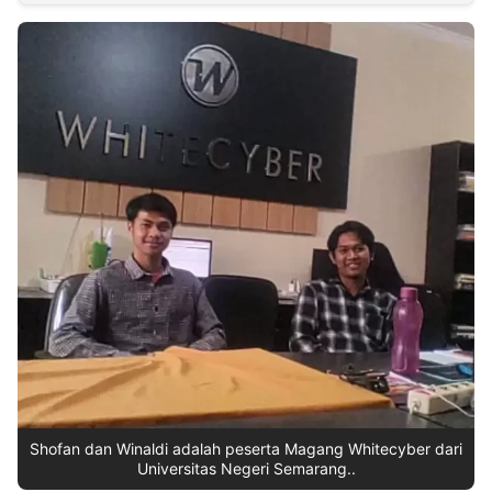
MULTIMEDIA
INDONESIA
Partner
Insight
Suara
Lens
Daily
Jalan
Idealita
Kita
Radar
Seedbacklink
NTB
Time
IDN
Jogja
Rakyat
News
Notice
Baru
Follow
Kabarbaru
Shofan dan Winaldi adalah peserta Magang Whitecyber dari
Universitas Negeri Semarang..