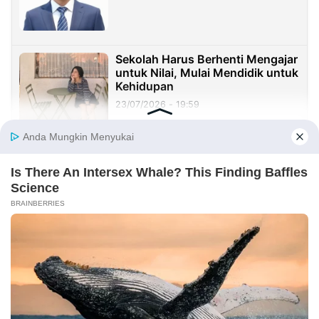
Sekolah Harus Berhenti Mengajar
untuk Nilai, Mulai Mendidik untuk
Kehidupan
23/07/2026 - 19:59
Benang Merah Sindangkasih:
Dari Perintis Purwakarta hingga
KDM
21/07/2026 - 09:22