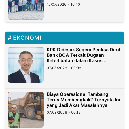
12/07/2026 - 10:40
EKONOMI
KPK Didesak Segera Periksa Dirut
Bank BCA Terkait Dugaan
Keterlibatan dalam Kasus
Hilangnya Dana Nasabah Rp2,58
07/08/2026 - 09:06
Miliar
Biaya Operasional Tambang
Terus Membengkak? Ternyata Ini
yang Jadi Akar Masalahnya
07/08/2026 - 00:15