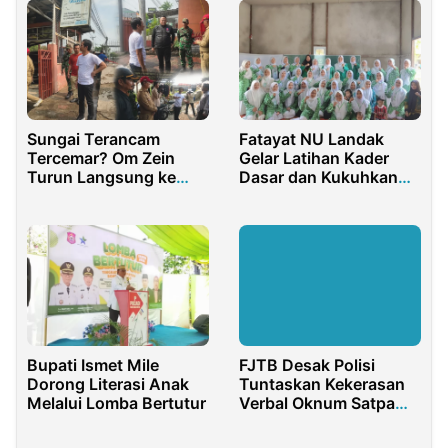
Sungai Terancam
Fatayat NU Landak
Tercemar? Om Zein
Gelar Latihan Kader
Turun Langsung ke
Dasar dan Kukuhkan
Lokasi Pemotongan
Pengurus PAC
Ayam
Sebangki
Bupati Ismet Mile
FJTB Desak Polisi
Dorong Literasi Anak
Tuntaskan Kekerasan
Melalui Lomba Bertutur
Verbal Oknum Satpam
Terhadap Jurnalis TV
One di Bojonegoro