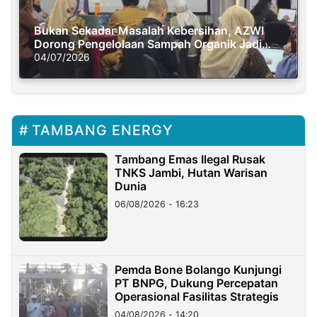
Bukan Sekadar Masalah Kebersihan, AZWI
Dorong Pengelolaan Sampah Organik Jadi
Solusi Krisis Iklim
04/07/2026
TAMBANG ENERGY
Tambang Emas Ilegal Rusak
TNKS Jambi, Hutan Warisan
Dunia
06/08/2026 - 16:23
Pemda Bone Bolango Kunjungi
PT BNPG, Dukung Percepatan
Operasional Fasilitas Strategis
04/08/2026 - 14:20