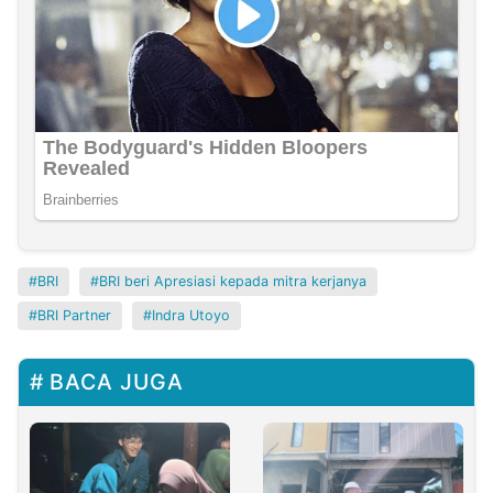
BRI
BRI beri Apresiasi kepada mitra kerjanya
BRI Partner
Indra Utoyo
BACA JUGA