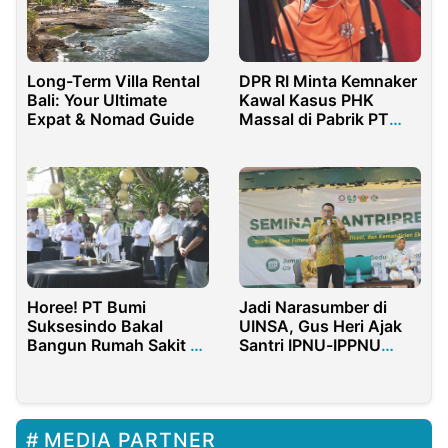
Long-Term Villa Rental
DPR RI Minta Kemnaker
Bali: Your Ultimate
Kawal Kasus PHK
Expat & Nomad Guide
Massal di Pabrik PT
Agel Langgeng
Horee! PT Bumi
Jadi Narasumber di
Suksesindo Bakal
UINSA, Gus Heri Ajak
Bangun Rumah Sakit di
Santri IPNU-IPPNU
Pesanggaran
Bentuk Divisi Usaha
Banyuwangi
Mandiri
MEDIA PARTNER