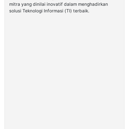
mitra yang dinilai inovatif dalam menghadirkan
solusi Teknologi Informasi (TI) terbaik.
©
Kabarbaru.co
-
2026
PT.
Kabarbaru
Media
Holding