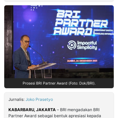
MULTIMEDIA
INDONESIA
Partner
Insight
Suara
Lens
Daily
Jalan
Idealita
Kita
Radar
Seedbacklink
NTB
Time
IDN
Jogja
Rakyat
News
Notice
Baru
Follow
Kabarbaru
Prosesi BRI Partner Award (Foto: Dok/BRI).
Jurnalis:
Joko Prasetyo
KABARBARU, JAKARTA
– BRI mengadakan BRI
Partner Award sebagai bentuk apresiasi kepada