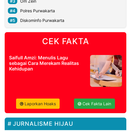
Om Zein
Polres Purwakarta
Diskominfo Purwakarta
CEK FAKTA
Saifull Amzi: Menulis Lagu
sebagai Cara Merekam Realitas
Kehidupan
Laporkan Hoaks
Cek Fakta Lain
JURNALISME HIJAU