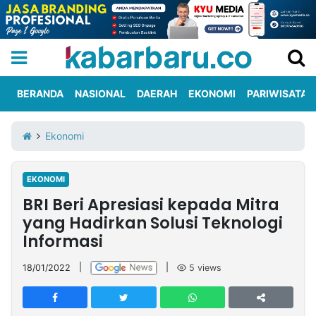
BERANDA
NASIONAL
DAERAH
EKONOMI
PARIWISATA
Informasi
KabarbaruTV
Kirim
Tentang
Ekonomi
Iklan
Berita
Kami
EKONOMI
Berita
BRI Beri Apresiasi kepada Mitra
Nasional
International
Olahraga
Entertainment
Daerah
Pariwisata
Kuliner
Kolom
yang Hadirkan Solusi Teknologi
Informasi
Network
18/01/2022
|
|
5
views
PT
TREETAN