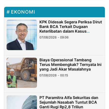
EKONOMI
KPK Didesak Segera Periksa Dirut
Bank BCA Terkait Dugaan
Keterlibatan dalam Kasus
Hilangnya Dana Nasabah Rp2,58
07/08/2026 - 09:06
Miliar
Biaya Operasional Tambang
Terus Membengkak? Ternyata Ini
yang Jadi Akar Masalahnya
07/08/2026 - 00:15
PT Paramitra Alfa Sekuritas dan
Sejumlah Nasabah Tuntut BCA
Ganti Rugi Rp2,8 Triliun