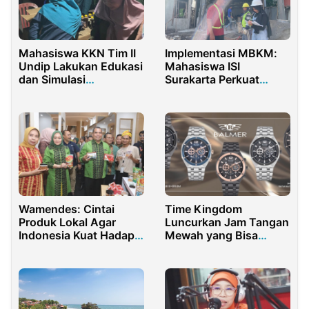
Mahasiswa KKN Tim II
Implementasi MBKM:
Undip Lakukan Edukasi
Mahasiswa ISI
dan Simulasi
Surakarta Perkuat
Pembuatan
Kompetensi di Proyek
Ecoenzyme, Cairan
Kos-Kosan PT. Tetra
Fermentasi Organik
Konstruksindo
Serbaguna Dalam
Kehidupan Rumah
Tangga
Wamendes: Cintai
Time Kingdom
Produk Lokal Agar
Luncurkan Jam Tangan
Indonesia Kuat Hadapi
Mewah yang Bisa
Krisis Ekonomi
Bantu Penampilan
Anda Lebih Berkelas