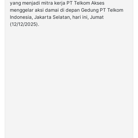
yang menjadi mitra kerja PT Telkom Akses
menggelar aksi damai di depan Gedung PT Telkom
©
Indonesia, Jakarta Selatan, hari ini, Jumat
Kabarbaru.co
-
(12/12/2025).
2026
PT.
Kabarbaru
Media
Holding