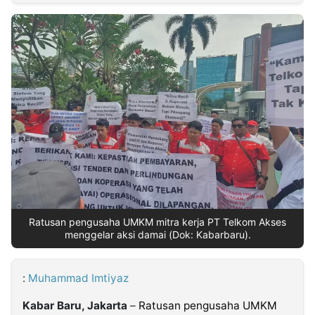
MULTIMEDIA
INDONESIA
Partner
Insight
Suara
Lens
Daily
Jalan
Idealita
Kita
Dinamikapost.com
Radar
Seedbacklink
NTB
Time
IDN
Jogja
Rakyat
News
Notice
Baru
Follow
Kabarbaru
Ratusan pengusaha UMKM mitra kerja PT Telkom Akses
menggelar aksi damai (Dok: Kabarbaru).
:
Muhammad Imtiyaz
Kabar Baru, Jakarta
–
Ratusan pengusaha UMKM