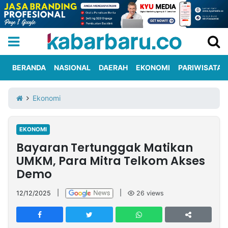
BERANDA
NASIONAL
DAERAH
EKONOMI
PARIWISATA
Informasi
KabarbaruTV
Kirim
Tentang
Ekonomi
Iklan
Berita
Kami
EKONOMI
Berita
Bayaran Tertunggak Matikan
Nasional
International
Olahraga
Entertainment
Daerah
Pariwisata
Kuliner
Kolom
UMKM, Para Mitra Telkom Akses
Demo
Network
12/12/2025
|
|
26
views
PT
TREETAN