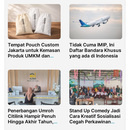
Bolong – Bolong
Tidak Cuma IMIP, Ini
Tempat Pouch Custom
Daftar Bandara Khusus
Jakarta untuk Kemasan
yang ada di Indonesia
Produk UMKM dan
Brand Lokal
Penerbangan Umroh
Stand Up Comedy Jadi
Citilink Hampir Penuh
Cara Kreatif Sosialisasi
Hingga Akhir Tahun,
Cegah Perkawinan
Ajwa Tour Berikan
Anak di Sorong