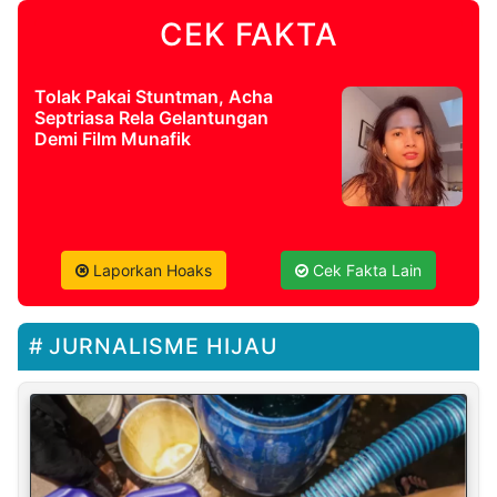
CEK FAKTA
Tolak Pakai Stuntman, Acha
Septriasa Rela Gelantungan
Demi Film Munafik
Laporkan Hoaks
Cek Fakta Lain
JURNALISME HIJAU