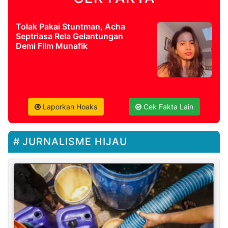
Tolak Pakai Stuntman, Acha
Septriasa Rela Gelantungan
Demi Film Munafik
Laporkan Hoaks
Cek Fakta Lain
JURNALISME HIJAU