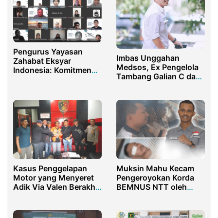
Pengurus Yayasan
Imbas Unggahan
Zahabat Eksyar
Medsos, Ex Pengelola
Indonesia: Komitmen
Tambang Galian C dan
Dukung Ekonomi
Kader Demokrat
Syariah
Banyuwangi Segera
Laporkan Ketua IWB
Kasus Penggelapan
Muksin Mahu Kecam
Motor yang Menyeret
Pengeroyokan Korda
Adik Via Valen Berakhir
BEMNUS NTT oleh
Damai
Oknum Polisi