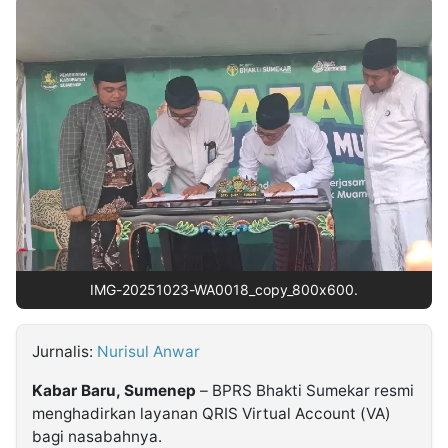
MULTIMEDIA
INDONESIA
Partner
Insight
Suara
Lens
Daily
Jalan
Idealita
Kita
Dinamikapost.com
Radar
Seedbacklink
NTB
Time
IDN
Jogja
Rakyat
News
Notice
Baru
Follow
Kabarbaru
IMG-20251023-WA0018_copy_800x600.
Jurnalis:
Nurisul Anwar
Kabar Baru, Sumenep
– BPRS Bhakti Sumekar resmi
menghadirkan layanan QRIS Virtual Account (VA)
bagi nasabahnya.