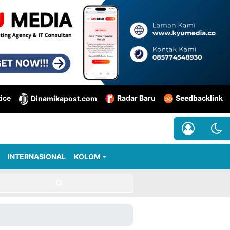
tice
Radar Baru
Seedbacklink
Dinamikapost.com
INTERNASIONAL
KOLOM