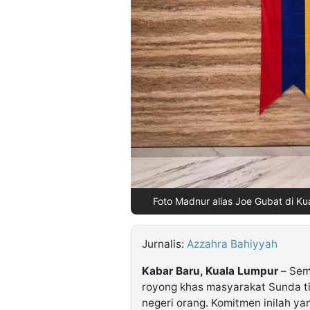
©
Kabarbaru.co
-
2026
PT.
Kabarbaru
Media
Holding
Foto Madnur alias Joe Gubat di Ku
Jurnalis:
Azzahra Bahiyyah
Kabar Baru, Kuala Lumpur
– Sem
royong khas masyarakat Sunda ti
negeri orang. Komitmen inilah ya