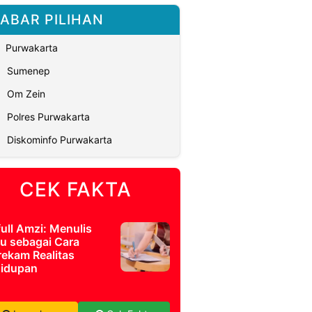
ABAR PILIHAN
Purwakarta
Sumenep
Om Zein
Polres Purwakarta
Diskominfo Purwakarta
CEK FAKTA
full Amzi: Menulis
u sebagai Cara
ekam Realitas
idupan