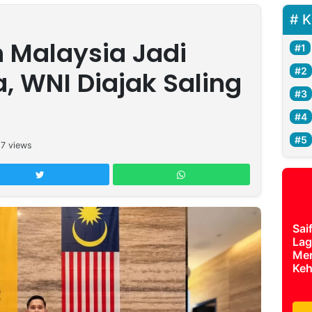
K
 Malaysia Jadi
 WNI Diajak Saling
17
views
Sai
Lag
Mer
Keh