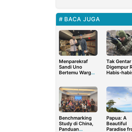
BACA JUGA
Menparekraf
Tak Gentar
Sandi Uno
Digempur R
Bertemu Warga
Habis-habi
Asal Banten
Ukraina Te
Saat Kunker ke
Berupaya
Australia
Melawan!
Benchmarking
Papua: A
Study di China,
Beautiful
Panduan
Paradise f