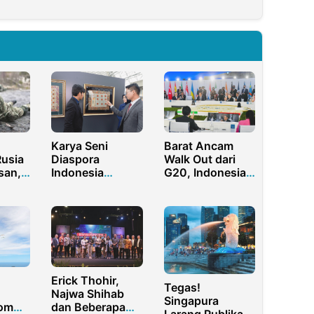
Karya Seni
Barat Ancam
usia
Diaspora
Walk Out dari
san,
Indonesia
G20, Indonesia
tap
Menyita
Tak Gentar?
Perhatian di
Pameran Seni
Ebru Turki
Erick Thohir,
Tegas!
Najwa Shihab
Singapura
rom
dan Beberapa