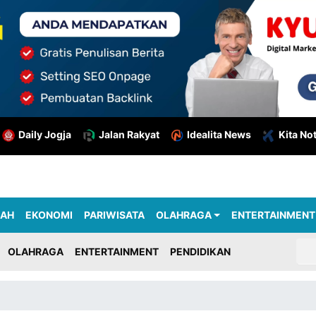
Daily Jogja
Jalan Rakyat
Idealita News
Kita No
RAH
EKONOMI
PARIWISATA
OLAHRAGA
ENTERTAINMENT
OLAHRAGA
ENTERTAINMENT
PENDIDIKAN