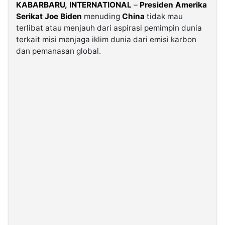
KABARBARU,
INTERNATIONAL
–
Presiden Amerika
Serikat Joe Biden
menuding
China
tidak mau
©
terlibat atau menjauh dari aspirasi pemimpin dunia
Kabarbaru.co
-
terkait misi menjaga iklim dunia dari emisi karbon
2026
dan pemanasan global.
PT.
Kabarbaru
Media
Holding