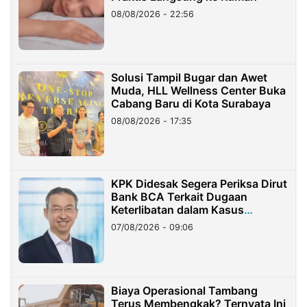
08/08/2026 - 22:56
Solusi Tampil Bugar dan Awet
Muda, HLL Wellness Center Buka
Cabang Baru di Kota Surabaya
08/08/2026 - 17:35
KPK Didesak Segera Periksa Dirut
Bank BCA Terkait Dugaan
Keterlibatan dalam Kasus
Hilangnya Dana Nasabah Rp2,58
07/08/2026 - 09:06
Miliar
Biaya Operasional Tambang
Terus Membengkak? Ternyata Ini