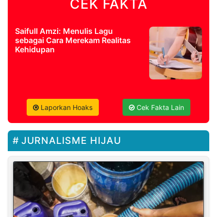
CEK FAKTA
Saifull Amzi: Menulis Lagu
sebagai Cara Merekam Realitas
Kehidupan
Laporkan Hoaks
Cek Fakta Lain
JURNALISME HIJAU