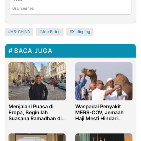
AS-CHINA
Joe Biden
Xi Jinping
BACA JUGA
Menjalani Puasa di
Waspadai Penyakit
Eropa, Beginilah
MERS-COV, Jemaah
Suasana Ramadhan di
Haji Mesti Hindari
Republik Ceko
Kontak dengan Unta