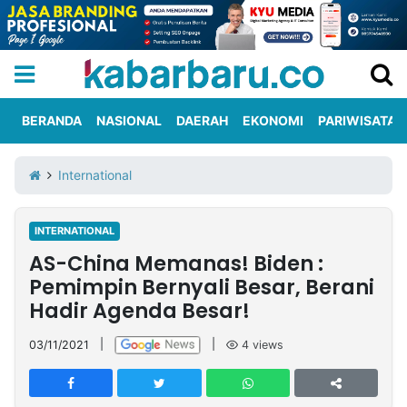
BERANDA
NASIONAL
DAERAH
EKONOMI
PARIWISATA
Informasi
KabarbaruTV
Kirim
Tentang
International
Iklan
Berita
Kami
INTERNATIONAL
Berita
AS-China Memanas! Biden :
Nasional
International
Olahraga
Entertainment
Daerah
Pariwisata
Kuliner
Kolom
Pemimpin Bernyali Besar, Berani
Hadir Agenda Besar!
Network
03/11/2021
|
|
4
views
PT
TREETAN