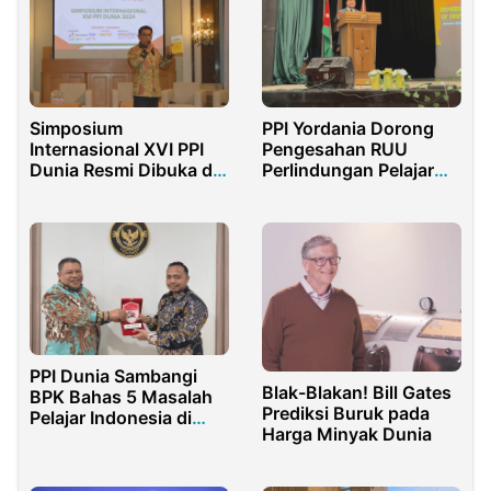
Simposium
PPI Yordania Dorong
Internasional XVI PPI
Pengesahan RUU
Dunia Resmi Dibuka di
Perlindungan Pelajar
Budapest, Hongaria
Indonesia di Luar
Negeri
PPI Dunia Sambangi
Blak-Blakan! Bill Gates
BPK Bahas 5 Masalah
Prediksi Buruk pada
Pelajar Indonesia di
Harga Minyak Dunia
Luar Negeri