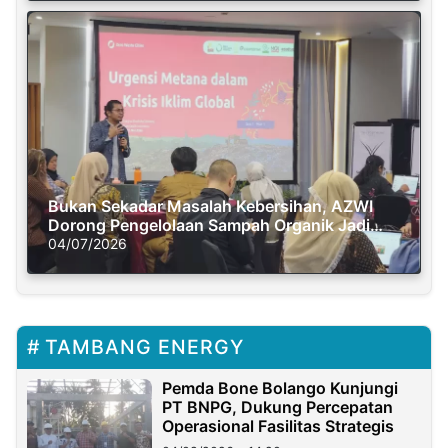
Bukan Sekadar Masalah Kebersihan, AZWI
Dorong Pengelolaan Sampah Organik Jadi
Solusi Krisis Iklim
04/07/2026
TAMBANG ENERGY
Pemda Bone Bolango Kunjungi
PT BNPG, Dukung Percepatan
Operasional Fasilitas Strategis