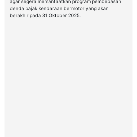
agar segera memanfaatkan program
pembebasan
denda pajak kendaraan bermotor
yang akan
berakhir pada
31 Oktober 2025
.
©
Kabarbaru.co
-
2026
PT.
Kabarbaru
Media
Holding