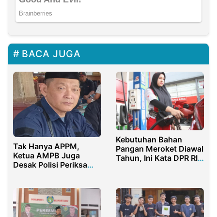
BACA JUGA
Kebutuhan Bahan
Tak Hanya APPM,
Pangan Meroket Diawal
Ketua AMPB Juga
Tahun, Ini Kata DPR RI
Desak Polisi Periksa
Fraksi Golkar
Kades Tamansari Soal
Tambang Galian C
Dilahan TKD