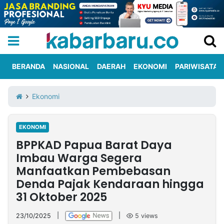
BERANDA
NASIONAL
DAERAH
EKONOMI
PARIWISATA
Informasi
KabarbaruTV
Kirim
Tentang
Ekonomi
Iklan
Berita
Kami
EKONOMI
Berita
BPPKAD Papua Barat Daya
Nasional
International
Olahraga
Entertainment
Daerah
Pariwisata
Kuliner
Kolom
Imbau Warga Segera
Manfaatkan Pembebasan
Denda Pajak Kendaraan hingga
Network
31 Oktober 2025
PT
TREETAN
23/10/2025
|
|
5
views