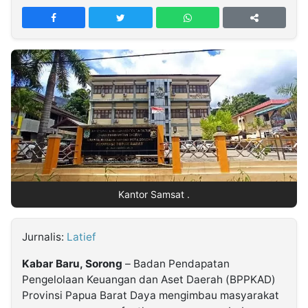
MULTIMEDIA
INDONESIA
Partner
Insight
Suara
Lens
Daily
Jalan
Idealita
Kita
Dinamikapost.com
Radar
Seedbacklink
NTB
Time
IDN
Jogja
Rakyat
News
Notice
Baru
Follow
Kabarbaru
Kantor Samsat .
Jurnalis:
Latief
Kabar Baru, Sorong
– Badan Pendapatan
Pengelolaan Keuangan dan Aset Daerah (BPPKAD)
Provinsi Papua Barat Daya mengimbau masyarakat