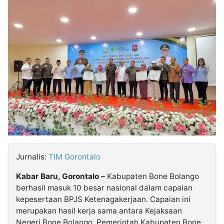
MULTIMEDIA
INDONESIA
Partner
Insight
Suara
Lens
Daily
Jalan
Idealita
Kita
Dinamikapost.com
Radar
Seedbacklink
NTB
Time
IDN
Jogja
Rakyat
News
Notice
Baru
Follow
Kabarbaru
Jurnalis:
TIM Gorontalo
Kabar Baru, Gorontalo –
Kabupaten Bone Bolango
berhasil masuk 10 besar nasional dalam capaian
kepesertaan BPJS Ketenagakerjaan. Capaian ini
merupakan hasil kerja sama antara Kejaksaan
Negeri Bone Bolango, Pemerintah Kabupaten Bone