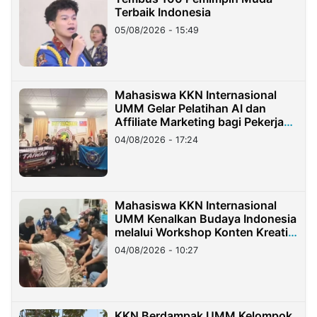
Terbaik Indonesia
05/08/2026 - 15:49
Mahasiswa KKN Internasional
UMM Gelar Pelatihan AI dan
Affiliate Marketing bagi Pekerja
Migran Indonesia di Taiwan
04/08/2026 - 17:24
Mahasiswa KKN Internasional
UMM Kenalkan Budaya Indonesia
melalui Workshop Konten Kreatif
di Taiwan
04/08/2026 - 10:27
KKN Berdampak UMM Kelompok