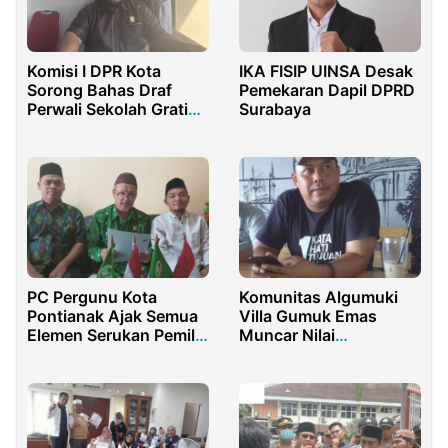
Komisi I DPR Kota
IKA FISIP UINSA Desak
Sorong Bahas Draf
Pemekaran Dapil DPRD
Perwali Sekolah Gratis
Surabaya
dan SK PPDB 2025
PC Pergunu Kota
Komunitas Algumuki
Pontianak Ajak Semua
Villa Gumuk Emas
Elemen Serukan Pemilu
Muncar Nilai
Damai 2024
Pertemuan Sumail
Abdullah & Gus Munib
Sebatas Sillaturahmi