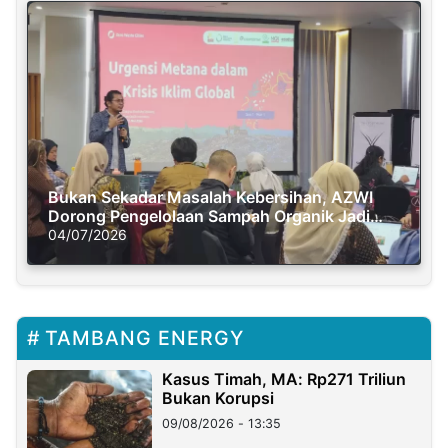
Bukan Sekadar Masalah Kebersihan, AZWI
Dorong Pengelolaan Sampah Organik Jadi
Solusi Krisis Iklim
04/07/2026
TAMBANG ENERGY
Kasus Timah, MA: Rp271 Triliun
Bukan Korupsi
09/08/2026 - 13:35