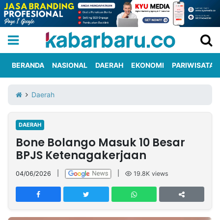
BERANDA
NASIONAL
DAERAH
EKONOMI
PARIWISATA
Informasi
KabarbaruTV
Kirim
Tentang
Daerah
Iklan
Berita
Kami
DAERAH
Berita
Bone Bolango Masuk 10 Besar
Nasional
International
Olahraga
Entertainment
Daerah
Pariwisata
Kuliner
Kolom
BPJS Ketenagakerjaan
04/06/2026
|
|
19.8K
views
Network
PT
TREETAN