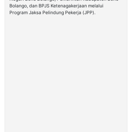
Bolango, dan BPJS Ketenagakerjaan melalui
Program Jaksa Pelindung Pekerja (JPP).
©
Kabarbaru.co
-
2026
PT.
Kabarbaru
Media
Holding