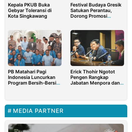
Kepala PKUB Buka
Festival Budaya Gresik
Gebyar Toleransi di
Satukan Perantau,
Kota Singkawang
Dorong Promosi
Budaya ke Tingkat
Nasional
PB Matahari Pagi
Erick Thohir Ngotot
Indonesia Luncurkan
Pengen Rangkap
Program Bersih-Bersih
Jabatan Menpora dan
Rumah Ibadah
Ketum PSSI
MEDIA PARTNER