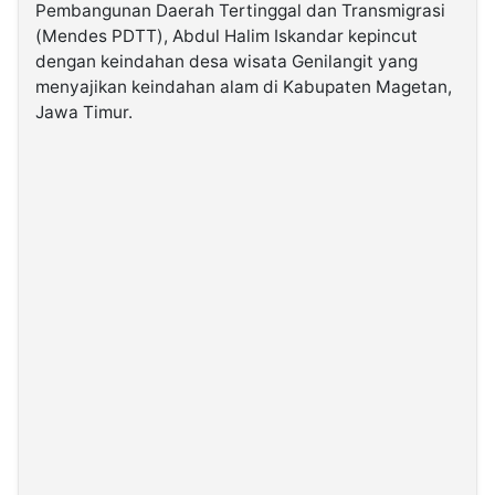
Pembangunan Daerah Tertinggal dan Transmigrasi
(Mendes PDTT), Abdul Halim Iskandar kepincut
©
dengan keindahan desa wisata Genilangit yang
Kabarbaru.co
-
menyajikan keindahan alam di Kabupaten Magetan,
2026
Jawa Timur.
PT.
Kabarbaru
Media
Holding