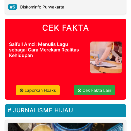
Diskominfo Purwakarta
CEK FAKTA
Saifull Amzi: Menulis Lagu
sebagai Cara Merekam Realitas
Kehidupan
Laporkan Hoaks
Cek Fakta Lain
JURNALISME HIJAU