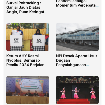
Pandemi sebagai
Survei Poltracking :
Momentum Percepatan
Ganjar Jauh Diatas
Transformasi Digital
Angin, Puan Keringat
Dingin
Ketum AHY Resmi
NPI Desak Aparat Usut
Nyoblos, Berharap
Dugaan
Pemilu 2024 Berjalan
Penyalahgunaan
Dengan Damai
Fasilitas Bandara
Kualanamu Oleh Warga
Sipil