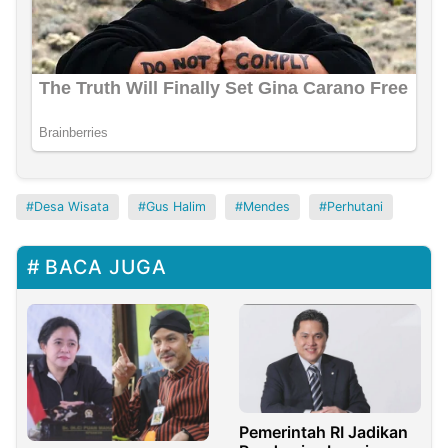
Desa Wisata
Gus Halim
Mendes
Perhutani
BACA JUGA
Pemerintah RI Jadikan