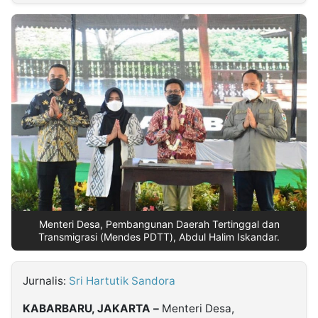
MULTIMEDIA
INDONESIA
Partner
Insight
Suara
Lens
Daily
Jalan
Idealita
Kita
Dinamikapost.com
Radar
Seedbacklink
NTB
Time
IDN
Jogja
Rakyat
News
Notice
Baru
Follow
Kabarbaru
Menteri Desa, Pembangunan Daerah Tertinggal dan
Transmigrasi (Mendes PDTT), Abdul Halim Iskandar.
Jurnalis:
Sri Hartutik Sandora
KABARBARU, JAKARTA –
Menteri Desa,