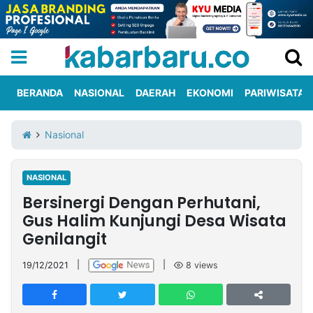
BERANDA
NASIONAL
DAERAH
EKONOMI
PARIWISATA
Informasi
KabarbaruTV
Kirim
Tentang
Nasional
Iklan
Berita
Kami
NASIONAL
Berita
Bersinergi Dengan Perhutani,
Nasional
International
Olahraga
Entertainment
Daerah
Pariwisata
Kuliner
Kolom
Gus Halim Kunjungi Desa Wisata
Genilangit
Network
19/12/2021
|
|
8
views
PT
TREETAN