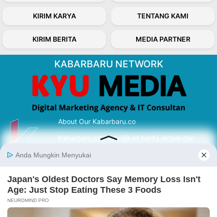
KIRIM KARYA
TENTANG KAMI
KIRIM BERITA
MEDIA PARTNER
KABARBARU NETWORK
About Our Kabarbaru.co
Kabarbaru.co menyajikan berita aktual dan
inspiratif dari sudut pandang berbaik sangka
serta terverifikasi dari sumber yang tepat.
Follow Kabarbaru