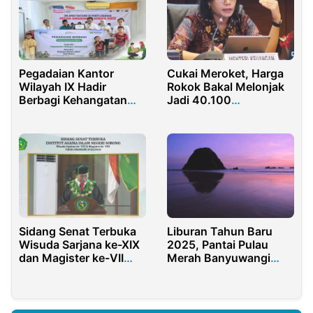
Cukai Meroket, Harga
Pegadaian Kantor
Rokok Bakal Melonjak
Wilayah IX Hadir
Jadi 40.100
Berbagi Kehangatan
Perbungkus
untuk Sesama
Sidang Senat Terbuka
Liburan Tahun Baru
Wisuda Sarjana ke-XIX
2025, Pantai Pulau
dan Magister ke-VII
Merah Banyuwangi
IAIN Sorong, 165
Tempatnya
Mahasiswa Resmi
Dikukuhkan