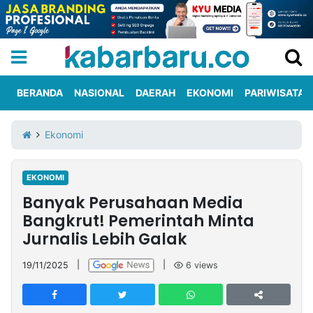
BERANDA
NASIONAL
DAERAH
EKONOMI
PARIWISATA
Informasi
KabarbaruTV
Kirim
Tentang
Ekonomi
Iklan
Berita
Kami
EKONOMI
Berita
Banyak Perusahaan Media
Nasional
International
Olahraga
Entertainment
Daerah
Pariwisata
Kuliner
Kolom
Bangkrut! Pemerintah Minta
Jurnalis Lebih Galak
Network
19/11/2025
|
|
6
views
PT
TREETAN