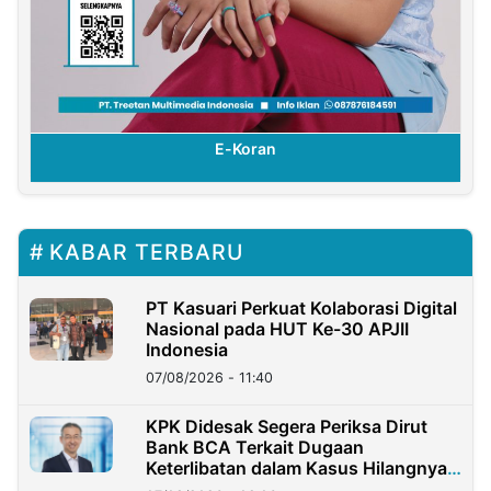
E-Koran
KABAR TERBARU
PT Kasuari Perkuat Kolaborasi Digital
Nasional pada HUT Ke-30 APJII
Indonesia
07/08/2026 - 11:40
KPK Didesak Segera Periksa Dirut
Bank BCA Terkait Dugaan
Keterlibatan dalam Kasus Hilangnya
Dana Nasabah Rp2,58 Miliar