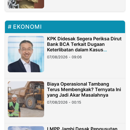
EKONOMI
KPK Didesak Segera Periksa Dirut
Bank BCA Terkait Dugaan
Keterlibatan dalam Kasus
Hilangnya Dana Nasabah Rp2,58
07/08/2026 - 09:06
Miliar
Biaya Operasional Tambang
Terus Membengkak? Ternyata Ini
yang Jadi Akar Masalahnya
07/08/2026 - 00:15
LMPP Jambi Desak Pengusutan