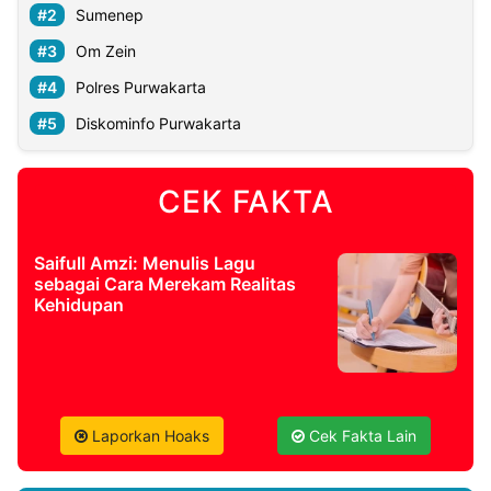
Sumenep
Om Zein
Polres Purwakarta
Diskominfo Purwakarta
CEK FAKTA
Saifull Amzi: Menulis Lagu
sebagai Cara Merekam Realitas
Kehidupan
Laporkan Hoaks
Cek Fakta Lain