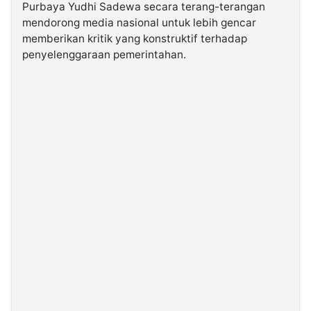
Purbaya Yudhi Sadewa secara terang-terangan
mendorong media nasional untuk lebih gencar
©
memberikan kritik yang konstruktif terhadap
Kabarbaru.co
-
penyelenggaraan pemerintahan.
2026
PT.
Kabarbaru
Media
Holding