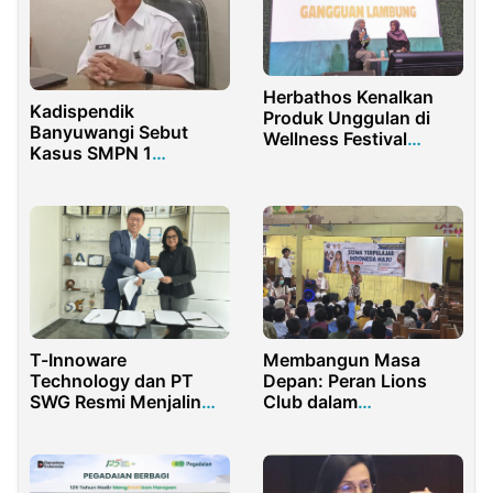
Herbathos Kenalkan
Kadispendik
Produk Unggulan di
Banyuwangi Sebut
Wellness Festival
Kasus SMPN 1
BPOM 2024
Singojuruh Ditangani
Inspektorat Kabupaten
T-Innoware
Membangun Masa
Technology dan PT
Depan: Peran Lions
SWG Resmi Menjalin
Club dalam
Kemitraan Strategis
Meningkatkan
Pendidikan Berkualitas