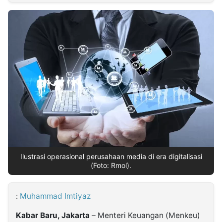
MULTIMEDIA
INDONESIA
Partner
Insight
Suara
Lens
Daily
Jalan
Idealita
Kita
Dinamikapost.com
Radar
Seedbacklink
NTB
Time
IDN
Jogja
Rakyat
News
Notice
Baru
Follow
Kabarbaru
Ilustrasi operasional perusahaan media di era digitalisasi
(Foto: Rmol).
:
Muhammad Imtiyaz
Kabar Baru, Jakarta
– Menteri Keuangan (Menkeu)