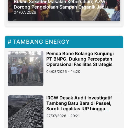
Bukan Sekadar Masalah Kebersihan, AZWI
Dorong Pengelolaan Sampah Organik Jadi
Solusi Krisis Iklim
04/07/2026
TAMBANG ENERGY
Pemda Bone Bolango Kunjungi
PT BNPG, Dukung Percepatan
Operasional Fasilitas Strategis
04/08/2026 - 14:20
IRGW Desak Audit Investigatif
Tambang Batu Bara di Pessel,
Soroti Legalitas IUP hingga
Stockpile
27/07/2026 - 20:21