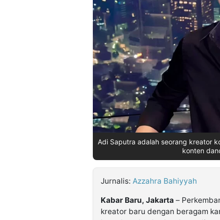
©
Kabarbaru.co
-
2026
PT.
Kabarbaru
Media
Holding
Adi Saputra adalah seorang kreator k
konten danc
Jurnalis:
Azzahra Bahiyyah
Kabar Baru, Jakarta
– Perkemban
kreator baru dengan beragam ka