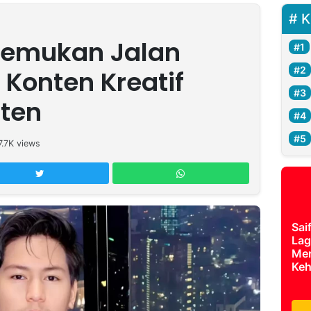
K
Temukan Jalan
 Konten Kreatif
sten
7.7K
views
Sai
Lag
Mer
Keh