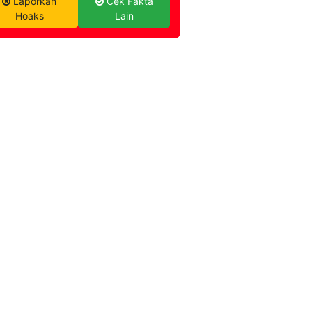
Laporkan
Cek Fakta
Hoaks
Lain