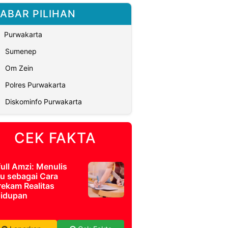
ABAR PILIHAN
Purwakarta
Sumenep
Om Zein
Polres Purwakarta
Diskominfo Purwakarta
CEK FAKTA
full Amzi: Menulis
u sebagai Cara
ekam Realitas
idupan