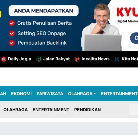
Daily Jogja
Jalan Rakyat
Idealita News
Kita No
RAH
EKONOMI
PARIWISATA
OLAHRAGA
ENTERTAINMENT
OLAHRAGA
ENTERTAINMENT
PENDIDIKAN