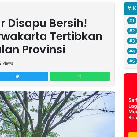
K
r Disapu Bersih!
rwakarta Tertibkan
lan Provinsi
2
views
Sai
Lag
Mer
Keh