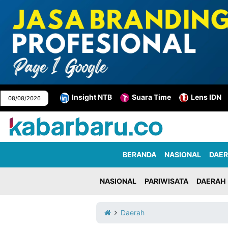
Informasi
KabarbaruTV
Kirim
Tentang
Suara Time
Lens IDN
Insight NTB
08/08/2026
Iklan
Berita
Kami
Berita
Nasional
International
Olahraga
Entertainment
Daerah
Pariwisata
Kuliner
Kolom
BERANDA
NASIONAL
DAE
NASIONAL
PARIWISATA
DAERAH
Network
PT
Daerah
TREETAN