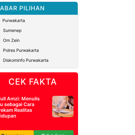
ABAR PILIHAN
Purwakarta
Sumenep
Om Zein
Polres Purwakarta
Diskominfo Purwakarta
CEK FAKTA
full Amzi: Menulis
u sebagai Cara
ekam Realitas
idupan