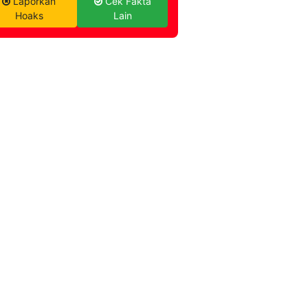
Laporkan
Cek Fakta
Hoaks
Lain