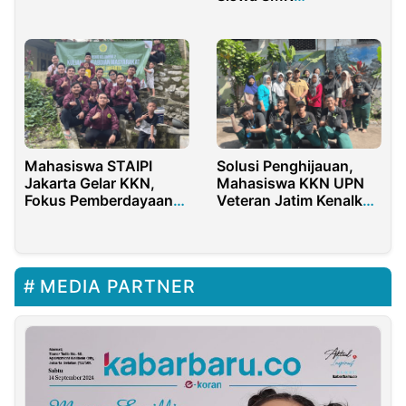
Kesehatan Mata
Anwaruddin Giligenting
Mahasiswa STAIPI
Solusi Penghijauan,
Jakarta Gelar KKN,
Mahasiswa KKN UPN
Fokus Pemberdayaan
Veteran Jatim Kenalkan
Masyarakat
Hidroponik di
Wonokusumo
MEDIA PARTNER