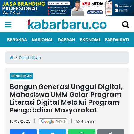
BERANDA
NASIONAL
DAERAH
EKONOMI
PARIWISATA
Informasi
KabarbaruTV
Kirim
Tentang
Pendidikan
Iklan
Berita
Kami
PENDIDIKAN
Berita
Bangun Generasi Unggul Digital,
Nasional
International
Olahraga
Entertainment
Daerah
Pariwisata
Kuliner
Kolom
Mahasiswa UMM Gelar Program
Literasi Digital Melalui Program
Pengabdian Masyarakat
Network
16/08/2023
|
|
4
views
PT
TREETAN