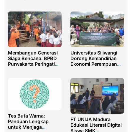
Indonesia Sekolah ke
Luar Negeri
Membangun Generasi
Universitas Siliwangi
Siaga Bencana: BPBD
Dorong Kemandirian
Purwakarta Peringati
Ekonomi Perempuan
Bulan Pengurangan
Lewat Pelatihan Stevia
Risiko Bencana
Tasikmalaya
Tes Buta Warna:
FT UNIJA Madura
Panduan Lengkap
Edukasi Literasi Digital
untuk Menjaga
Siswa SMK