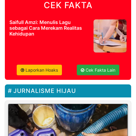
CEK FAKTA
Saifull Amzi: Menulis Lagu
sebagai Cara Merekam Realitas
Kehidupan
Laporkan Hoaks
Cek Fakta Lain
JURNALISME HIJAU