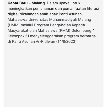
Kabar Baru
– Malang
.
Dalam upaya untuk
meningkatkan pemahaman dan pemanfaatan literasi
©
digital dikalangan anak-anak Panti Asuhan,
Kabarbaru.co
-
Mahasiswa Universitas Muhammadiyah Malang
2026
(UMM) melalui Program Pengabdian Kepada
Masyarakat oleh Mahasiswa (PMM) Gelombang 4
PT.
Kelompok 51 menyelenggarakan program berharga
Kabarbaru
Media
di Panti Asuhan Ar-Ridlwan (14/8/2023).
Holding