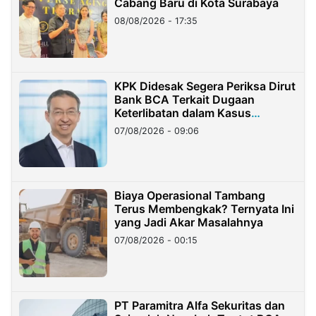
Cabang Baru di Kota Surabaya
08/08/2026 - 17:35
KPK Didesak Segera Periksa Dirut
Bank BCA Terkait Dugaan
Keterlibatan dalam Kasus
Hilangnya Dana Nasabah Rp2,58
07/08/2026 - 09:06
Miliar
Biaya Operasional Tambang
Terus Membengkak? Ternyata Ini
yang Jadi Akar Masalahnya
07/08/2026 - 00:15
PT Paramitra Alfa Sekuritas dan