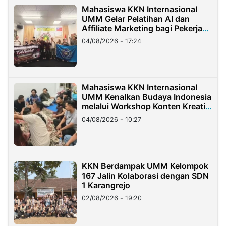
Mahasiswa KKN Internasional
UMM Gelar Pelatihan AI dan
Affiliate Marketing bagi Pekerja
Migran Indonesia di Taiwan
04/08/2026 - 17:24
Mahasiswa KKN Internasional
UMM Kenalkan Budaya Indonesia
melalui Workshop Konten Kreatif
di Taiwan
04/08/2026 - 10:27
KKN Berdampak UMM Kelompok
167 Jalin Kolaborasi dengan SDN
1 Karangrejo
02/08/2026 - 19:20