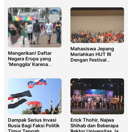
Palestina
Mahasiswa Jepang
Mengerikan! Daftar
Meriahkan HUT RI
Negara Eropa yang
Dengan Festival
‘Menggila’ Karena
Budaya Indonesia Art
Kasus Covid-19
Fair
Dampak Serius Invasi
Erick Thohir, Najwa
Rusia Bagi Faksi Politik
Shihab dan Beberapa
Timur Tengah
Rektor Universitas Jadi