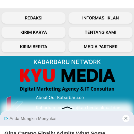
REDAKSI
INFORMASI IKLAN
KIRIM KARYA
TENTANG KAMI
KIRIM BERITA
MEDIA PARTNER
KABARBARU NETWORK
About Our Kabarbaru.co
Kabarbaru.co menyajikan berita aktual dan
inspiratif dari sudut pandang berbaik sangka
serta terverifikasi dari sumber yang tepat.
Follow Kabarbaru