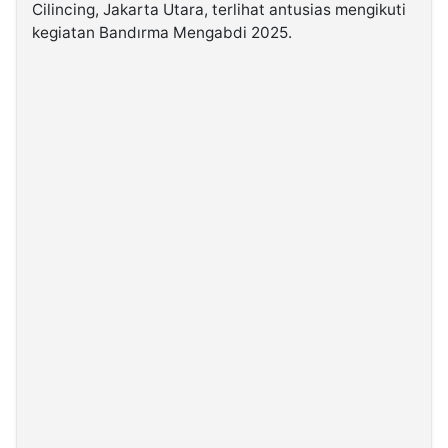
Cilincing, Jakarta Utara, terlihat antusias mengikuti
kegiatan Bandırma Mengabdi 2025.
©
Kabarbaru.co
-
2026
PT.
Kabarbaru
Media
Holding