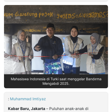
MULTIMEDIA
INDONESIA
Partner
Insight
Suara
Lens
Daily
Jalan
Idealita
Kita
Radar
Seedbacklink
NTB
Time
IDN
Jogja
Rakyat
News
Notice
Baru
Follow
Kabarbaru
Mahasiswa Indonesia di Turki saat menggelar Bandırma
Mengabdi 2025.
:
Muhammad Imtiyaz
Kabar Baru, Jakarta
– Puluhan anak-anak di