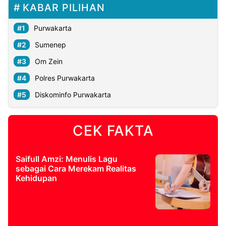
KABAR PILIHAN
Purwakarta
Sumenep
Om Zein
Polres Purwakarta
Diskominfo Purwakarta
CEK FAKTA
Saifull Amzi: Menulis Lagu
sebagai Cara Merekam Realitas
Kehidupan