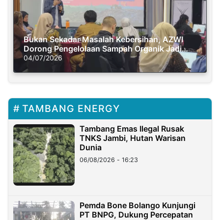
Bukan Sekadar Masalah Kebersihan, AZWI
Dorong Pengelolaan Sampah Organik Jadi
Solusi Krisis Iklim
04/07/2026
TAMBANG ENERGY
Tambang Emas Ilegal Rusak
TNKS Jambi, Hutan Warisan
Dunia
06/08/2026 - 16:23
Pemda Bone Bolango Kunjungi
PT BNPG, Dukung Percepatan