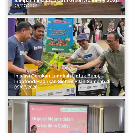
Sampah melalui Jakarta Green Academy 2026
28/07/2026
Inisiasi Gerakan Langkah Untuk Bumi,
Indofood Hadirkan Sistem Pilah Sampah di
Semasa Piknik
09/07/2026