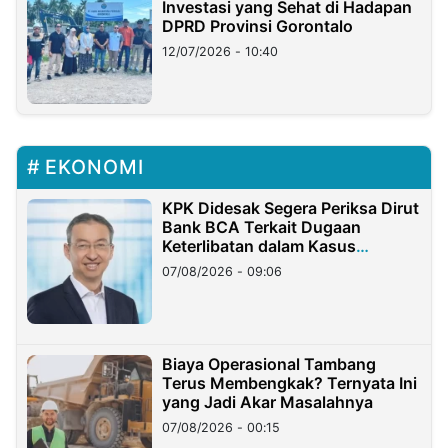
Investasi yang Sehat di Hadapan
DPRD Provinsi Gorontalo
12/07/2026 - 10:40
EKONOMI
KPK Didesak Segera Periksa Dirut
Bank BCA Terkait Dugaan
Keterlibatan dalam Kasus
Hilangnya Dana Nasabah Rp2,58
07/08/2026 - 09:06
Miliar
Biaya Operasional Tambang
Terus Membengkak? Ternyata Ini
yang Jadi Akar Masalahnya
07/08/2026 - 00:15