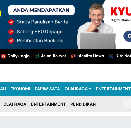
Daily Jogja
Jalan Rakyat
Idealita News
Kita No
RAH
EKONOMI
PARIWISATA
OLAHRAGA
ENTERTAINMENT
OLAHRAGA
ENTERTAINMENT
PENDIDIKAN