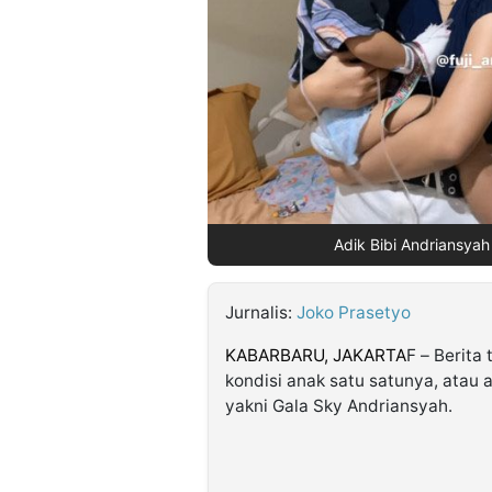
©
Kabarbaru.co
-
2026
PT.
Kabarbaru
Media
Holding
Adik Bibi Andriansyah
Jurnalis:
Joko Prasetyo
KABARBARU, JAKARTA
F – Berita
kondisi anak satu satunya, ata
yakni Gala Sky Andriansyah.