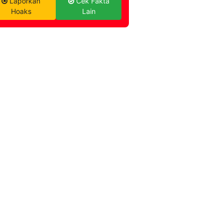
Laporkan
Cek Fakta
Hoaks
Lain