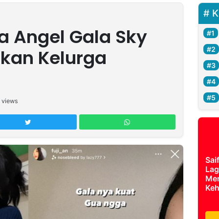
K
 Angel Gala Sky
ukan Kelurga
views
Sai
Lag
Mer
Keh