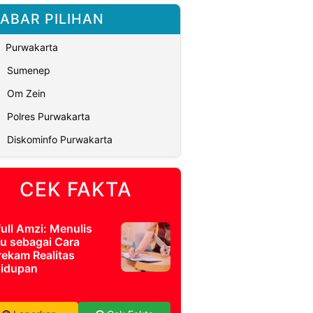
ABAR PILIHAN
Purwakarta
Sumenep
Om Zein
Polres Purwakarta
Diskominfo Purwakarta
CEK FAKTA
full Amzi: Menulis
u sebagai Cara
ekam Realitas
idupan