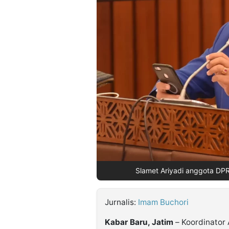
©
Kabarbaru.co
-
2026
PT.
Kabarbaru
Media
Holding
Slamet Ariyadi anggota DPR
Jurnalis:
Imam Buchori
Kabar Baru, Jatim
– Koordinator 