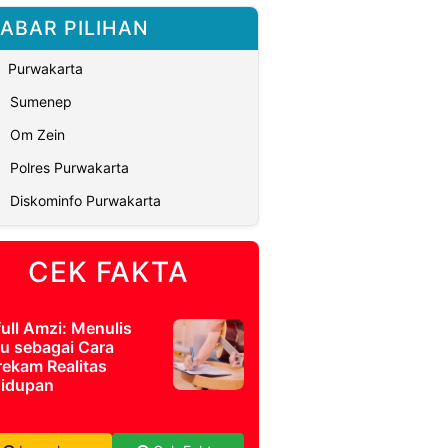
ABAR PILIHAN
Purwakarta
Sumenep
Om Zein
Polres Purwakarta
Diskominfo Purwakarta
CEK FAKTA
full Amzi: Menulis
u sebagai Cara
ekam Realitas
idupan