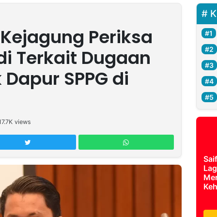
K
Kejagung Periksa
di Terkait Dugaan
ik Dapur SPPG di
17.7K
views
Sai
Lag
Mer
Keh