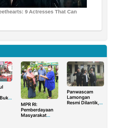
ul
Panwascam
Lamongan
Bukit
Resmi Dilantik,
MPR RI:
Panwascam
ru
Pemberdayaan
Laren: Pupuk
Masyarakat
Kepercayaan
Harus
Publik
Ditingkatkan