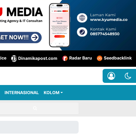
tice
Radar Baru
Seedbacklink
Dinamikapost.com
INTERNASIONAL
KOLOM