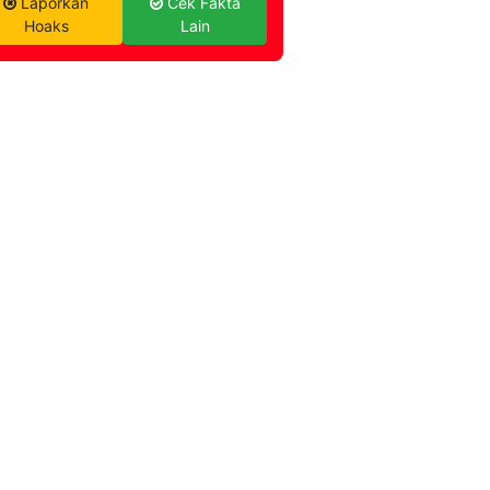
Laporkan
Cek Fakta
Hoaks
Lain