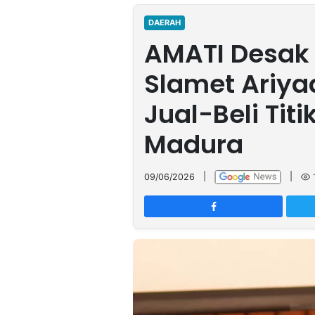
MULTIMEDIA
INDONESIA
DAERAH
AMATI Desak 
Partner
Slamet Ariya
Insight
Suara
Lens
Daily
Jalan
Idealita
Kita
Dinamikapost.com
Radar
Seedbacklink
Jual-Beli Tit
NTB
Time
IDN
Jogja
Rakyat
News
Notice
Baru
Madura
Follow
Kabarbaru
09/06/2026
|
|