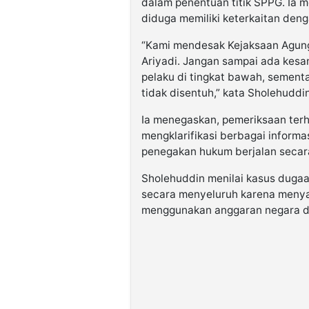
dalam penentuan titik SPPG. Ia 
diduga memiliki keterkaitan deng
“Kami mendesak Kejaksaan Agun
Ariyadi. Jangan sampai ada kes
pelaku di tingkat bawah, sementa
tidak disentuh,” kata Sholehuddi
Ia menegaskan, pemeriksaan terh
mengklarifikasi berbagai inform
penegakan hukum berjalan secara
Sholehuddin menilai kasus dugaan
secara menyeluruh karena menya
menggunakan anggaran negara da