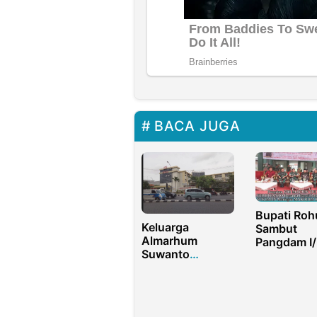
BACA JUGA
Bupati Roh
Keluarga
Sambut
Almarhum
Pangdam I/
Suwanto
Barisan di
Pertanyakan
Gedung Ba
Prosedur RS
Makodim
Royal Surabaya
dan Siap