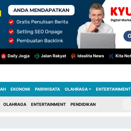
Daily Jogja
Jalan Rakyat
Idealita News
Kita No
RAH
EKONOMI
PARIWISATA
OLAHRAGA
ENTERTAINMENT
OLAHRAGA
ENTERTAINMENT
PENDIDIKAN