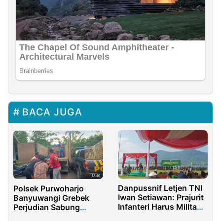
BACA JUGA
Danpussnif Letjen TNI
Polsek Purwoharjo
Iwan Setiawan: Prajurit
Banyuwangi Grebek
Infanteri Harus Militan
Perjudian Sabung
dan Tak Pernah
Ayam, 9 Unit Sepedah