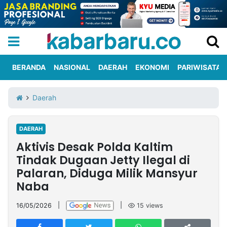
BERANDA
NASIONAL
DAERAH
EKONOMI
PARIWISATA
Informasi
KabarbaruTV
Kirim
Tentang
Daerah
Iklan
Berita
Kami
DAERAH
Berita
Aktivis Desak Polda Kaltim
Nasional
International
Olahraga
Entertainment
Daerah
Pariwisata
Kuliner
Kolom
Tindak Dugaan Jetty Ilegal di
Palaran, Diduga Milik Mansyur
Naba
Network
16/05/2026
|
|
15
views
PT
TREETAN