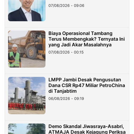
Hilangnya Dana Nasabah Rp2,58
07/08/2026 - 09:06
Miliar
Biaya Operasional Tambang
Terus Membengkak? Ternyata Ini
yang Jadi Akar Masalahnya
07/08/2026 - 00:15
LMPP Jambi Desak Pengusutan
Dana CSR Rp47 Miliar PetroChina
di Tanjabtim
06/08/2026 - 09:19
Demo Skandal Jiwasraya-Asabri,
ATMAJA Desak Kejagung Periksa