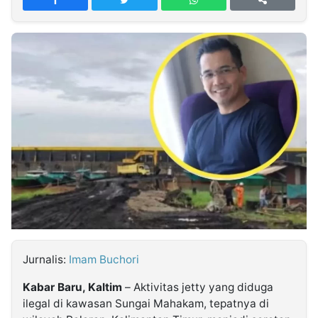
MULTIMEDIA
INDONESIA
Partner
Insight
Suara
Lens
Daily
Jalan
Idealita
Kita
Dinamikapost.com
Radar
Seedbacklink
NTB
Time
IDN
Jogja
Rakyat
News
Notice
Baru
Follow
Kabarbaru
Jurnalis:
Imam Buchori
Kabar Baru, Kaltim
– Aktivitas jetty yang diduga
ilegal di kawasan Sungai Mahakam, tepatnya di