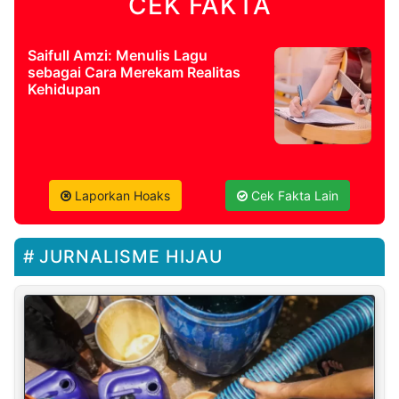
CEK FAKTA
Saifull Amzi: Menulis Lagu
sebagai Cara Merekam Realitas
Kehidupan
Laporkan Hoaks
Cek Fakta Lain
JURNALISME HIJAU