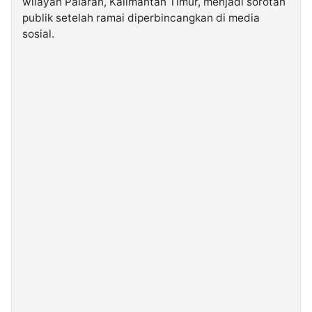
wilayah Palaran, Kalimantan Timur, menjadi sorotan
publik setelah ramai diperbincangkan di media
sosial.
©
Kabarbaru.co
-
2026
PT.
Kabarbaru
Media
Holding