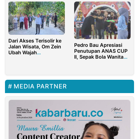
antara Pemerintah
Provinsi Sulawesi
Tengah dan Tim BPK
Perwakilan Sulteng
Dari Akses Terisolir ke
Pedro Bau Apresiasi
Jalan Wisata, Om Zein
Penutupan ANAS CUP
Ubah Wajah
II, Sepak Bola Wanita
Rancadarah–Gurudug
Bone Bolango Makin
Berkembang
MEDIA PARTNER