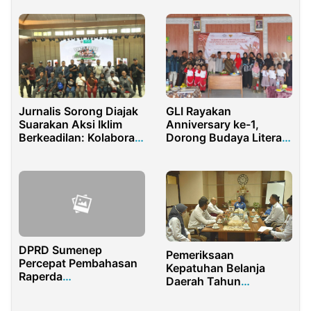
Menyerah
Motor Diamankan
Jurnalis Sorong Diajak
GLI Rayakan
Suarakan Aksi Iklim
Anniversary ke-1,
Berkeadilan: Kolaborasi
Dorong Budaya Literasi
Media dan Komunitas
Pemuda
Adat Tanah Papua
DPRD Sumenep
Pemeriksaan
Percepat Pembahasan
Kepatuhan Belanja
Raperda
Daerah Tahun
Pertanggungjawaban
Anggaran 2022-2023:
APBD 2024
Pertemuan Penting