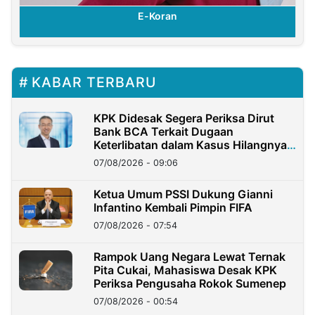
E-Koran
KABAR TERBARU
KPK Didesak Segera Periksa Dirut
Bank BCA Terkait Dugaan
Keterlibatan dalam Kasus Hilangnya
Dana Nasabah Rp2,58 Miliar
07/08/2026 - 09:06
Ketua Umum PSSI Dukung Gianni
Infantino Kembali Pimpin FIFA
07/08/2026 - 07:54
Rampok Uang Negara Lewat Ternak
Pita Cukai, Mahasiswa Desak KPK
Periksa Pengusaha Rokok Sumenep
07/08/2026 - 00:54