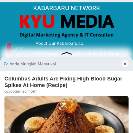
KABARBARU NETWORK
About Our Kabarbaru.co
Kabarbaru.co menyajikan berita aktual dan
inspiratif dari sudut pandang berbaik sangka
serta terverifikasi dari sumber yang tepat.
Follow Kabarbaru
Kabarbaru.co
Copyright © 2026. All rights reserved