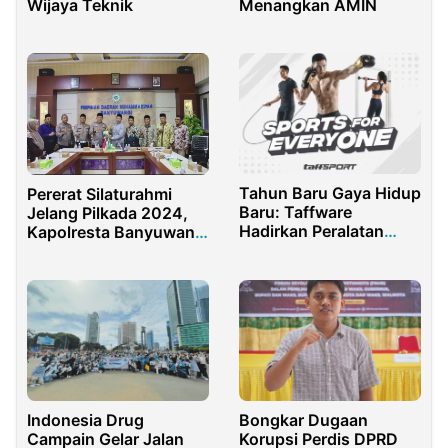
Wijaya Teknik
Menangkan AMIN
Tahun Baru Gaya Hidup
Pererat Silaturahmi
Baru: Taffware
Jelang Pilkada 2024,
Hadirkan Peralatan
Kapolresta Banyuwangi
Fitness Rumahan 2026
Silaturahmi ke
Pimpinan Daerah
Muhamadiyah
Banyuwangi
Indonesia Drug
Bongkar Dugaan
Campain Gelar Jalan
Korupsi Perdis DPRD