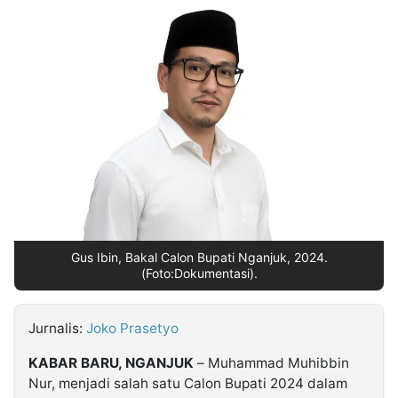
MULTIMEDIA
INDONESIA
Partner
Insight
Suara
Lens
Daily
Jalan
Idealita
Kita
Dinamikapost.com
Radar
Seedbacklink
NTB
Time
IDN
Jogja
Rakyat
News
Notice
Baru
Follow
Kabarbaru
Gus Ibin, Bakal Calon Bupati Nganjuk, 2024.
(Foto:Dokumentasi).
Jurnalis:
Joko Prasetyo
KABAR BARU, NGANJUK
– Muhammad Muhibbin
Nur, menjadi salah satu Calon Bupati 2024 dalam