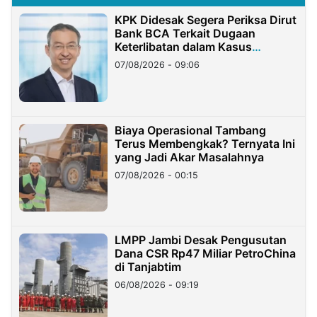
KPK Didesak Segera Periksa Dirut
Bank BCA Terkait Dugaan
Keterlibatan dalam Kasus
Hilangnya Dana Nasabah Rp2,58
07/08/2026 - 09:06
Miliar
Biaya Operasional Tambang
Terus Membengkak? Ternyata Ini
yang Jadi Akar Masalahnya
07/08/2026 - 00:15
LMPP Jambi Desak Pengusutan
Dana CSR Rp47 Miliar PetroChina
di Tanjabtim
06/08/2026 - 09:19