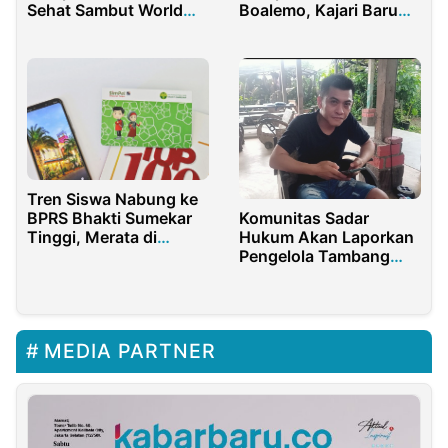
Sehat Sambut World
Boalemo, Kajari Baru
Antimikroba Se-Dunia
Jangan Ragu!
Tren Siswa Nabung ke
BPRS Bhakti Sumekar
Komunitas Sadar
Tinggi, Merata di
Hukum Akan Laporkan
Daratan dan Kepulauan
Pengelola Tambang
Galian C Dilahan TKD
Tamansari Banyuwangi
MEDIA PARTNER