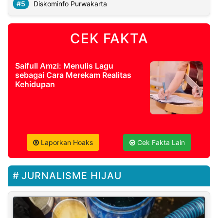
Diskominfo Purwakarta
CEK FAKTA
Saifull Amzi: Menulis Lagu
sebagai Cara Merekam Realitas
Kehidupan
Laporkan Hoaks
Cek Fakta Lain
JURNALISME HIJAU