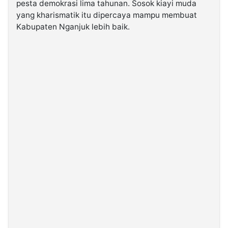
pesta demokrasi lima tahunan. Sosok kiayi muda
yang kharismatik itu dipercaya mampu membuat
©
Kabupaten Nganjuk lebih baik.
Kabarbaru.co
-
2026
PT.
Kabarbaru
Media
Holding