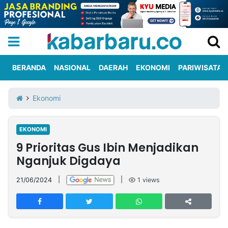
BERANDA
NASIONAL
DAERAH
EKONOMI
PARIWISATA
Informasi
KabarbaruTV
Kirim
Tentang
Ekonomi
Iklan
Berita
Kami
EKONOMI
Berita
9 Prioritas Gus Ibin Menjadikan
Nasional
International
Olahraga
Entertainment
Daerah
Pariwisata
Kuliner
Kolom
Nganjuk Digdaya
21/06/2024
|
|
1
views
Network
PT
TREETAN