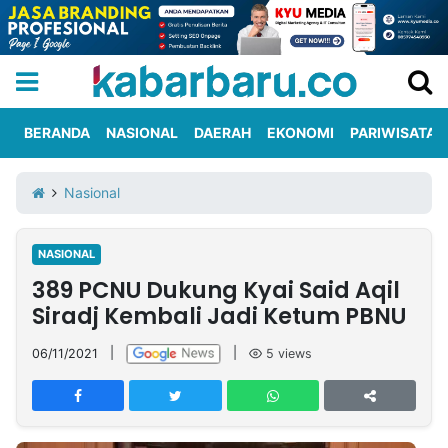
BERANDA
NASIONAL
DAERAH
EKONOMI
PARIWISATA
Informasi
KabarbaruTV
Kirim
Tentang
Nasional
Iklan
Berita
Kami
NASIONAL
Berita
389 PCNU Dukung Kyai Said Aqil
Nasional
International
Olahraga
Entertainment
Daerah
Pariwisata
Kuliner
Kolom
Siradj Kembali Jadi Ketum PBNU
06/11/2021
|
|
5
views
Network
PT
TREETAN