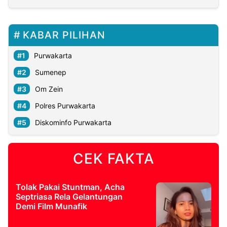
KABAR PILIHAN
Purwakarta
Sumenep
Om Zein
Polres Purwakarta
Diskominfo Purwakarta
CEK FAKTA
Tolak Pakai Stuntman, Acha
Septriasa Rela Gelantungan
Demi Film Munafik