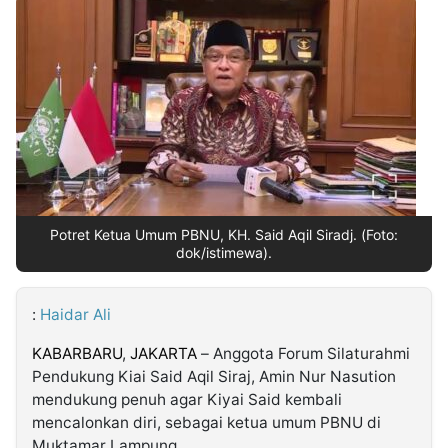
MULTIMEDIA
INDONESIA
Partner
Insight
Suara
Lens
Daily
Jalan
Idealita
Kita
Dinamikapost.com
Radar
Seedbacklink
NTB
Time
IDN
Jogja
Rakyat
News
Notice
Baru
Follow
Kabarbaru
Potret Ketua Umum PBNU, KH. Said Aqil Siradj. (Foto:
dok/istimewa).
:
Haidar Ali
KABARBARU
,
JAKARTA
– Anggota Forum Silaturahmi
Pendukung Kiai Said Aqil Siraj, Amin Nur Nasution
mendukung penuh agar Kiyai Said kembali
mencalonkan diri, sebagai ketua umum PBNU di
Muktamar Lampung.