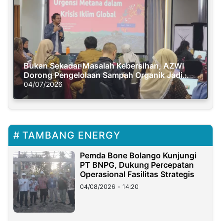
Bukan Sekadar Masalah Kebersihan, AZWI
Dorong Pengelolaan Sampah Organik Jadi
Solusi Krisis Iklim
04/07/2026
TAMBANG ENERGY
Pemda Bone Bolango Kunjungi
PT BNPG, Dukung Percepatan
Operasional Fasilitas Strategis
04/08/2026 - 14:20