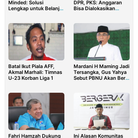
Minded: Solusi
DPR, PKS: Anggaran
Lengkap untuk Belanja
Bisa Dialokasikan
dan Servis Gadget 24
untuk Rakyat
Jam di Seluruh
Indonesia
Batal Ikut Piala AFF,
Mardani H Maming Jadi
Akmal Marhali: Timnas
Tersangka, Gus Yahya
U-23 Korban Liga 1
Sebut PBNU Akan Beri
Bantuan Hukum
Fahri Hamzah Dukung
Ini Alasan Komunitas