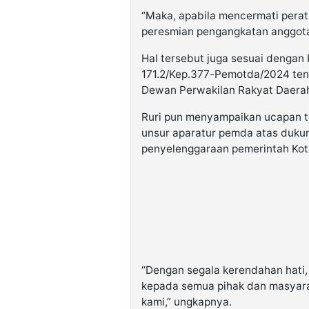
“Maka, apabila mencermati peratu
peresmian pengangkatan anggota
Hal tersebut juga sesuai denga
171.2/Kep.377-Pemotda/2024 te
Dewan Perwakilan Rakyat Daera
Ruri pun menyampaikan ucapan t
unsur aparatur pemda atas dukun
penyelenggaraan pemerintah Kot
“Dengan segala kerendahan hat
kepada semua pihak dan masyarak
kami,” ungkapnya.