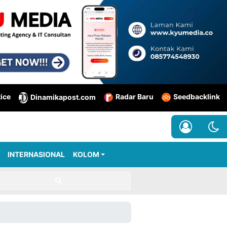
tice
Radar Baru
Seedbacklink
Dinamikapost.com
INTERNASIONAL
KOLOM