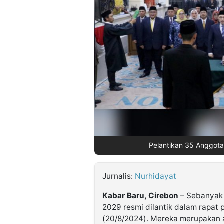
©
Kabarbaru.co
-
2026
PT.
Kabarbaru
Media
Holding
Pelantikan 35 Anggot
Jurnalis:
Nurhidayat
Kabar Baru, Cirebon
– Sebanyak 
2029 resmi dilantik dalam rapat 
(20/8/2024). Mereka merupakan an