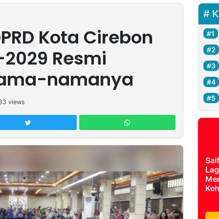
K
PRD Kota Cirebon
-2029 Resmi
i Nama-namanya
33
views
Sai
Lag
Mer
Keh