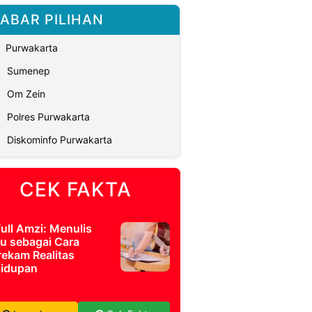
ABAR PILIHAN
Purwakarta
Sumenep
Om Zein
Polres Purwakarta
Diskominfo Purwakarta
CEK FAKTA
full Amzi: Menulis
u sebagai Cara
ekam Realitas
idupan