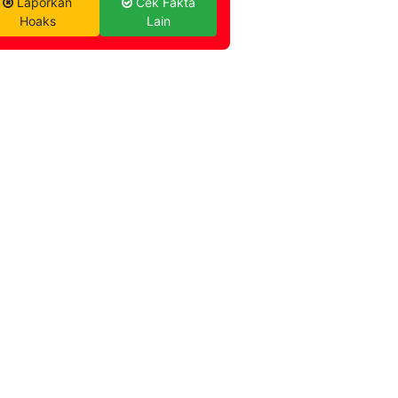
Laporkan
Cek Fakta
Hoaks
Lain