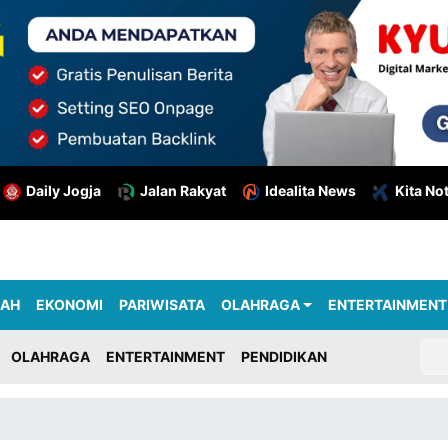
Daily Jogja
Jalan Rakyat
Idealita News
Kita No
RAH
EKONOMI
PARIWISATA
OLAHRAGA
ENTERTAINMENT
OLAHRAGA
ENTERTAINMENT
PENDIDIKAN