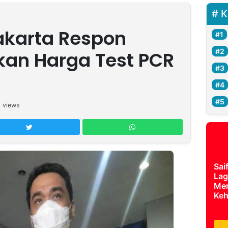
K
akarta Respon
kan Harga Test PCR
9
views
Sai
Lag
Mer
Keh