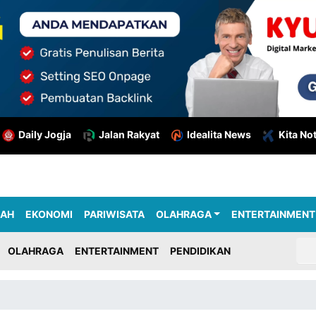
Daily Jogja
Jalan Rakyat
Idealita News
Kita No
RAH
EKONOMI
PARIWISATA
OLAHRAGA
ENTERTAINMENT
OLAHRAGA
ENTERTAINMENT
PENDIDIKAN