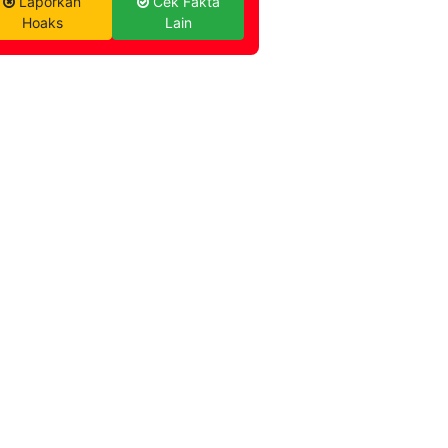
Laporkan
Cek Fakta
Hoaks
Lain