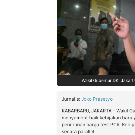
©
Kabarbaru.co
-
2026
PT.
Kabarbaru
Media
Holding
Wakil Gubernur DKI Jakarta
Jurnalis:
Joko Prasetyo
KABARBARU, JAKARTA
– Wakil Gu
menyambut baik kebijakan baru y
penurunan harga test PCR. Kebija
secara parallel.