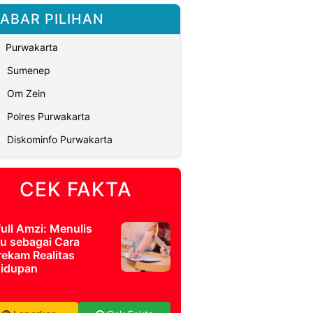
ABAR PILIHAN
Purwakarta
Sumenep
Om Zein
Polres Purwakarta
Diskominfo Purwakarta
CEK FAKTA
full Amzi: Menulis
u sebagai Cara
ekam Realitas
idupan