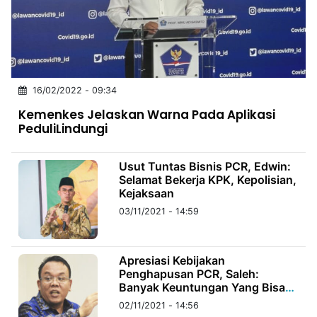
MULTIMEDIA
INDONESIA
Partner
16/02/2022 - 09:34
Insight
Suara
Lens
Daily
Jalan
Idealita
Kita
Dinamikapost.com
Radar
Seedbacklink
Kemenkes Jelaskan Warna Pada Aplikasi
NTB
Time
IDN
Jogja
Rakyat
News
Notice
Baru
PeduliLindungi
Follow
Kabarbaru
Usut Tuntas Bisnis PCR, Edwin:
Selamat Bekerja KPK, Kepolisian,
Kejaksaan
03/11/2021 - 14:59
Apresiasi Kebijakan
Penghapusan PCR, Saleh:
Banyak Keuntungan Yang Bisa
Diperoleh
02/11/2021 - 14:56