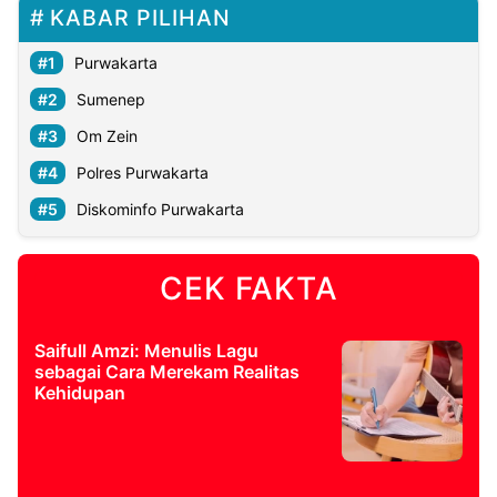
KABAR PILIHAN
Purwakarta
Sumenep
Om Zein
Polres Purwakarta
Diskominfo Purwakarta
CEK FAKTA
Saifull Amzi: Menulis Lagu
sebagai Cara Merekam Realitas
Kehidupan