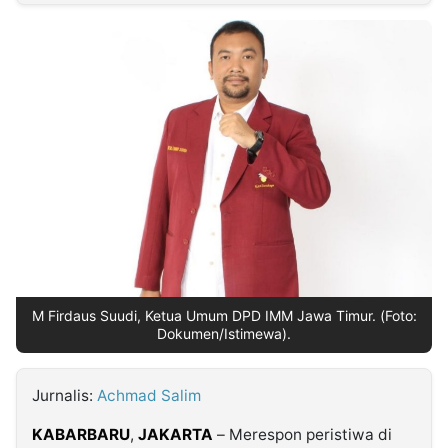
MULTIMEDIA
INDONESIA
Partner
Insight
Suara
Lens
Daily
Jalan
Idealita
Kita
Dinamikapost.com
Radar
Seedbacklink
NTB
Time
IDN
Jogja
Rakyat
News
Notice
Baru
Follow
Kabarbaru
M Firdaus Suudi, Ketua Umum DPD IMM Jawa Timur. (Foto:
Dokumen/Istimewa).
Jurnalis:
Achmad Salim
KABARBARU
,
JAKARTA
– Merespon peristiwa di