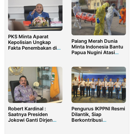
PKS Minta Aparat
Palang Merah Dunia
Kepolisian Ungkap
Minta Indonesia Bantu
Fakta Penembakan di
Papua Nugini Atasi
Kantor MUI
Pandemi
Robert Kardinal :
Pengurus IKPPNI Resmi
Saatnya Presiden
Dilantik, Siap
Jokowi Ganti Dirjen
Berkontribusi
Otda Kemendagri
Membangun Dunia
Maritim