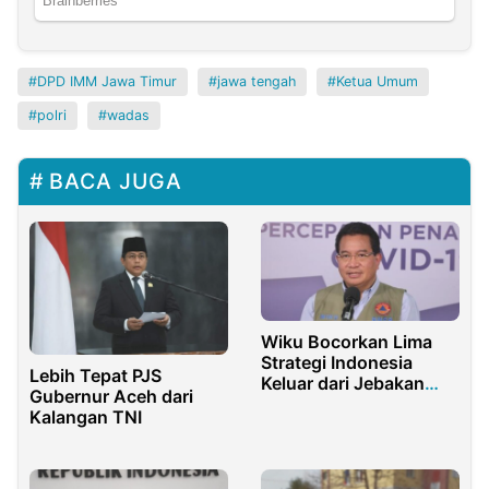
DPD IMM Jawa Timur
jawa tengah
Ketua Umum
polri
wadas
BACA JUGA
Wiku Bocorkan Lima
Strategi Indonesia
Lebih Tepat PJS
Keluar dari Jebakan
Gubernur Aceh dari
Pandemi
Kalangan TNI