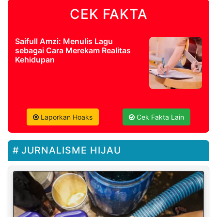
CEK FAKTA
Saifull Amzi: Menulis Lagu
sebagai Cara Merekam Realitas
Kehidupan
Laporkan Hoaks
Cek Fakta Lain
JURNALISME HIJAU