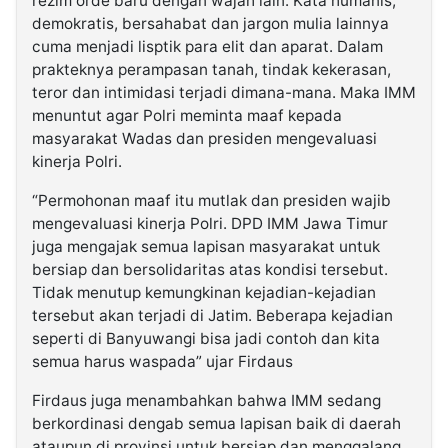
rezim orde baru dengan wajah lain. Kata humanis,
demokratis, bersahabat dan jargon mulia lainnya
cuma menjadi lisptik para elit dan aparat. Dalam
prakteknya perampasan tanah, tindak kekerasan,
teror dan intimidasi terjadi dimana-mana. Maka IMM
menuntut agar Polri meminta maaf kepada
masyarakat Wadas dan presiden mengevaluasi
kinerja Polri.
“Permohonan maaf itu mutlak dan presiden wajib
mengevaluasi kinerja Polri. DPD IMM Jawa Timur
juga mengajak semua lapisan masyarakat untuk
bersiap dan bersolidaritas atas kondisi tersebut.
Tidak menutup kemungkinan kejadian-kejadian
tersebut akan terjadi di Jatim. Beberapa kejadian
seperti di Banyuwangi bisa jadi contoh dan kita
semua harus waspada” ujar Firdaus
Firdaus juga menambahkan bahwa IMM sedang
berkordinasi dengab semua lapisan baik di daerah
ataupun di provinsi untuk bersiap dan menggalang