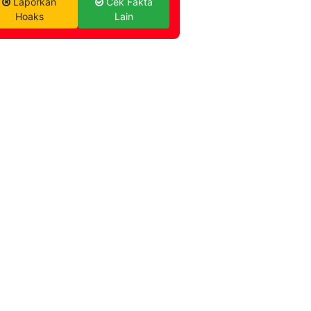
Laporkan
Cek Fakta
Hoaks
Lain