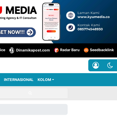
ice
Radar Baru
Seedbacklink
Dinamikapost.com
INTERNASIONAL
KOLOM