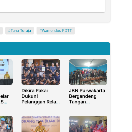
Tana Toraja
Wamendes PDTT
Dikira Pakai
JBN Purwakarta
elar
Dukun!
Bergandeng
KS
Pelanggan Rela
Tangan
ong
Antri di Bengkel
Membangun
n
Johan Garage
Karakter
lah
Masyarakat
Melalui
Wasbang