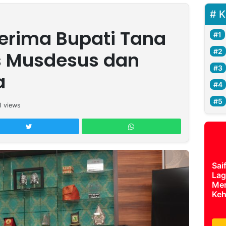
K
rima Bupati Tana
s Musdesus dan
a
1
views
Sai
Lag
Mer
Keh