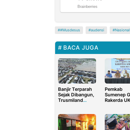
#Musdesus
audensi
Nasional
BACA JUGA
Banjir Terparah
Pemkab
Sejak Dibangun,
Sumenep G
Trusmiland
Rakerda U
Cirebon Kembali
2025, Dor
Terendam
Lingkunga
hingga Hampir 1
Sehat Seko
Meter, Ratusan
Warga