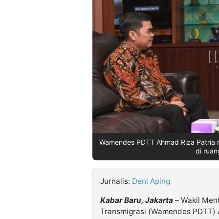
©
Kabarbaru.co
-
2026
PT.
Kabarbaru
Media
Holding
Wamendes PDTT Ahmad Riza Patria m
di ruan
Jurnalis:
Deni Aping
Kabar Baru, Jakarta
– Wakil Men
Transmigrasi (Wamendes PDTT) A