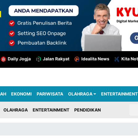
Daily Jogja
Jalan Rakyat
Idealita News
Kita Not
RAH
EKONOMI
PARIWISATA
OLAHRAGA
ENTERTAINMENT
OLAHRAGA
ENTERTAINMENT
PENDIDIKAN