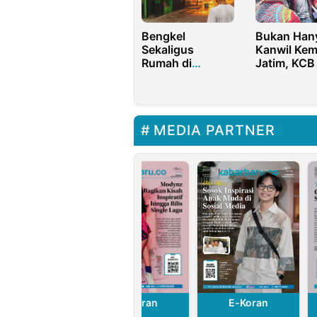
Mengungsi
Bengkel
Bukan Hany
Sekaligus
Kanwil Ke
Rumah di
Jatim, KCB
Karawang Ludes
Gelar Demo
Terbakar,
Kantor KPK
Diduga Akibat
Korsleting Motor
MEDIA PARTNER
E-Koran
E-Koran
E-Koran