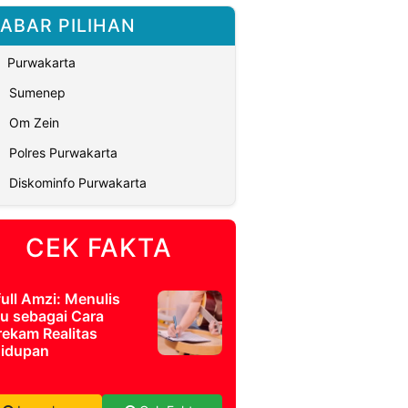
ABAR PILIHAN
Purwakarta
Sumenep
Om Zein
Polres Purwakarta
Diskominfo Purwakarta
CEK FAKTA
full Amzi: Menulis
u sebagai Cara
ekam Realitas
idupan