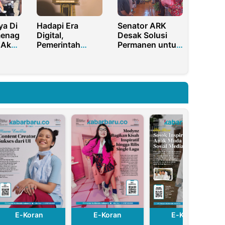
a Di
Hadapi Era
Senator ARK
menag
Digital,
Desak Solusi
 Akan
Pemerintah
Permanen untuk
 di
Optimalkan
Pengungsi
 RI
Peran Orang Tua
Konflik Maybrat
dalam
Membimbing
Anak
E-Koran
E-Koran
E-Koran