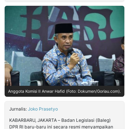
MULTIMEDIA
INDONESIA
Partner
Insight
Suara
Lens
Daily
Jalan
Idealita
Kita
Dinamikapost.com
Radar
Seedbacklink
NTB
Time
IDN
Jogja
Rakyat
News
Notice
Baru
Follow
Kabarbaru
Anggota Komisi II Anwar Hafid (Foto: Dokumen/Goriau.com).
Jurnalis:
Joko Prasetyo
KABARBARU, JAKARTA – Badan Legislasi (Baleg)
DPR RI baru-baru ini secara resmi menyampaikan