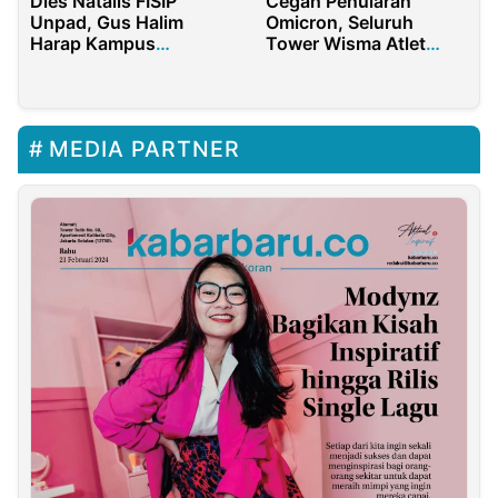
Cegah Penularan
Dies Natalis FISIP
Omicron, Seluruh
Unpad, Gus Halim
Tower Wisma Atlet
Harap Kampus
Kemayoran Jakarta Di
Dampingi dan
lockdown
Membersamai Desa
MEDIA PARTNER