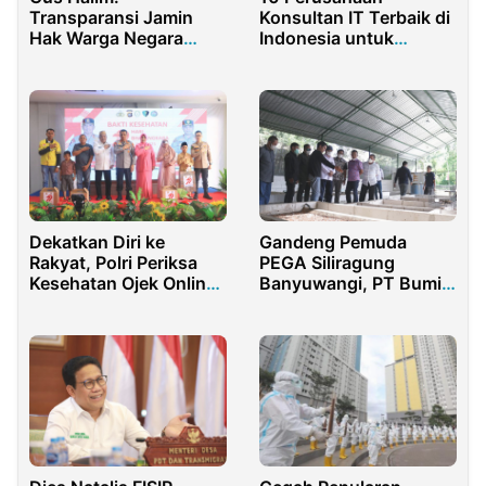
Transparansi Jamin
Konsultan IT Terbaik di
Hak Warga Negara
Indonesia untuk
untuk Tahu
Transformasi Digital
Gandeng Pemuda
Dekatkan Diri ke
PEGA Siliragung
Rakyat, Polri Periksa
Banyuwangi, PT Bumi
Kesehatan Ojek Online
Suksesindo
Jelang Hari
Kembangkan Budidaya
Bhayangkara ke-79
Maggot