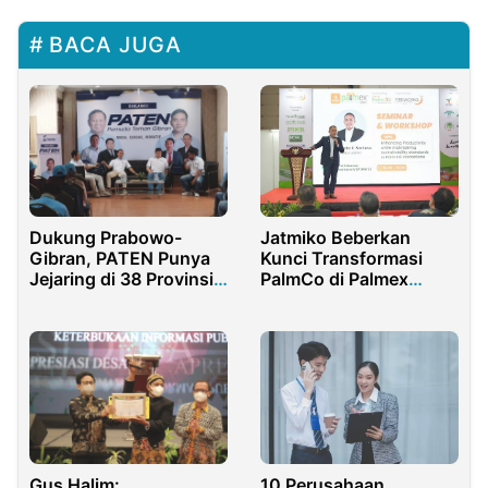
BACA JUGA
Jatmiko Beberkan
Dukung Prabowo-
Kunci Transformasi
Gibran, PATEN Punya
PalmCo di Palmex
Jejaring di 38 Provinsi
Internasional 2025
dan 50 Negara
Gus Halim:
10 Perusahaan