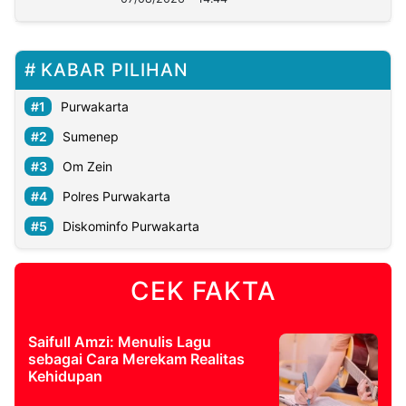
KABAR PILIHAN
Purwakarta
Sumenep
Om Zein
Polres Purwakarta
Diskominfo Purwakarta
CEK FAKTA
Saifull Amzi: Menulis Lagu
sebagai Cara Merekam Realitas
Kehidupan