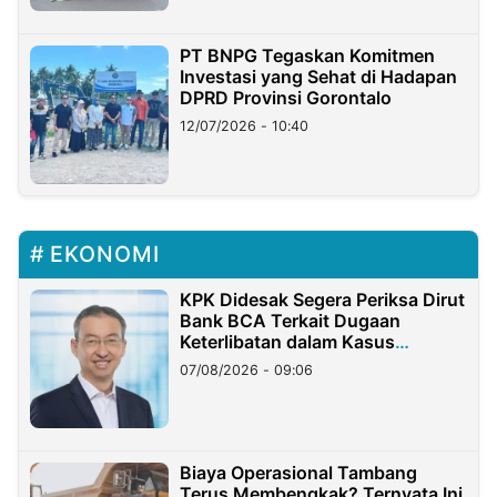
PT BNPG Tegaskan Komitmen
Investasi yang Sehat di Hadapan
DPRD Provinsi Gorontalo
12/07/2026 - 10:40
EKONOMI
KPK Didesak Segera Periksa Dirut
Bank BCA Terkait Dugaan
Keterlibatan dalam Kasus
Hilangnya Dana Nasabah Rp2,58
07/08/2026 - 09:06
Miliar
Biaya Operasional Tambang
Terus Membengkak? Ternyata Ini