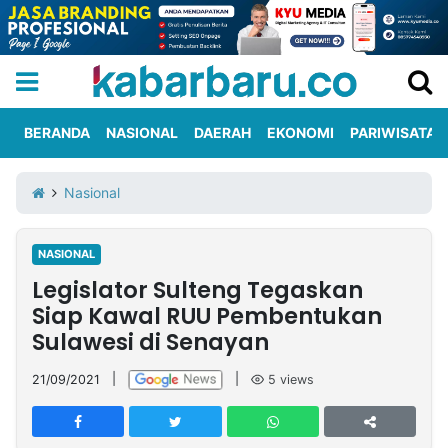
BERANDA
NASIONAL
DAERAH
EKONOMI
PARIWISATA
Informasi
KabarbaruTV
Kirim
Tentang
Nasional
Iklan
Berita
Kami
NASIONAL
Berita
Legislator Sulteng Tegaskan
Nasional
International
Olahraga
Entertainment
Daerah
Pariwisata
Kuliner
Kolom
Siap Kawal RUU Pembentukan
Sulawesi di Senayan
Network
21/09/2021
|
|
5
views
PT
TREETAN