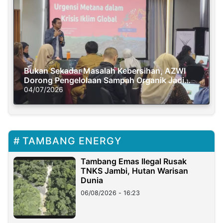
Bukan Sekadar Masalah Kebersihan, AZWI
Dorong Pengelolaan Sampah Organik Jadi
Solusi Krisis Iklim
04/07/2026
TAMBANG ENERGY
Tambang Emas Ilegal Rusak
TNKS Jambi, Hutan Warisan
Dunia
06/08/2026 - 16:23