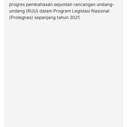
progres pembahasan sejumlah rancangan undang-
undang (RUU) dalam Program Legislasi Nasional
©
(Prolegnas) sepanjang tahun 2021.
Kabarbaru.co
-
2026
PT.
Kabarbaru
Media
Holding