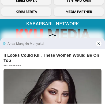
KIRIM KARYA
TENTANG KAMI
KIRIM BERITA
MEDIA PARTNER
KABARBARU NETWORK
About Our Kabarbaru.co
Kabarbaru.co menyajikan berita aktual dan
inspiratif dari sudut pandang berbaik sangka
serta terverifikasi dari sumber yang tepat.
Follow Kabarbaru