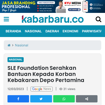
BERANDA
NASIONAL
DAERAH
EKONOMI
PARIWISATA
Informasi
KabarbaruTV
Kirim
Tentang
Nasional
Iklan
Berita
Kami
NASIONAL
Berita
SLE Foundation Serahkan
Nasional
International
Olahraga
Entertainment
Daerah
Pariwisata
Kuliner
Kolom
Bantuan Kepada Korban
Kebakaran Depo Pertamina
Network
12/03/2023
|
|
31
views
PT
TREETAN