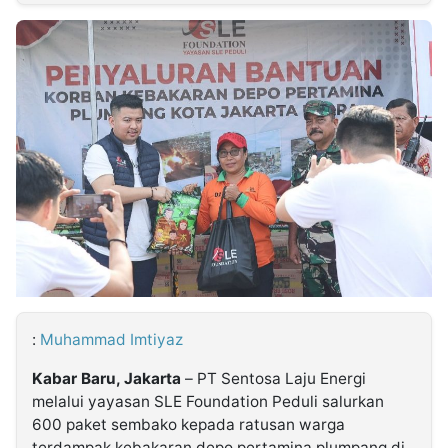
MULTIMEDIA
INDONESIA
Partner
Insight
Suara
Lens
Daily
Jalan
Idealita
Kita
Radar
Seedbacklink
NTB
Time
IDN
Jogja
Rakyat
News
Notice
Baru
Follow
Kabarbaru
:
Muhammad Imtiyaz
Kabar Baru, Jakarta
– PT Sentosa Laju Energi
melalui yayasan SLE Foundation Peduli salurkan
600 paket sembako kepada ratusan warga
terdampak kebakaran depo pertamina plumpang di