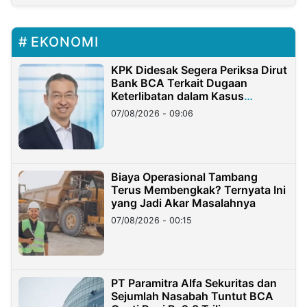
EKONOMI
KPK Didesak Segera Periksa Dirut
Bank BCA Terkait Dugaan
Keterlibatan dalam Kasus
Hilangnya Dana Nasabah Rp2,58
07/08/2026 - 09:06
Miliar
Biaya Operasional Tambang
Terus Membengkak? Ternyata Ini
yang Jadi Akar Masalahnya
07/08/2026 - 00:15
PT Paramitra Alfa Sekuritas dan
Sejumlah Nasabah Tuntut BCA