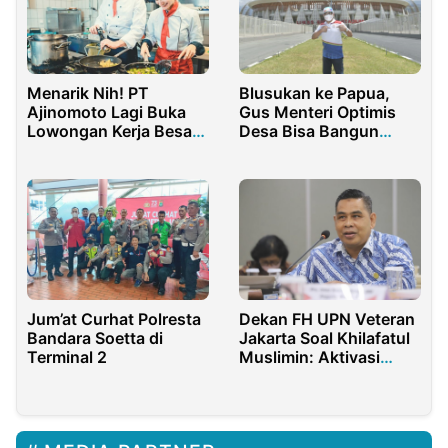
Menarik Nih! PT
Blusukan ke Papua,
Ajinomoto Lagi Buka
Gus Menteri Optimis
Lowongan Kerja Besar-
Desa Bisa Bangun
besaran, Yuk Intip
Dirinya Sendiri
Posisi yang Dibutuhkan
Jum’at Curhat Polresta
Dekan FH UPN Veteran
Bandara Soetta di
Jakarta Soal Khilafatul
Terminal 2
Muslimin: Aktivasi
Aparatur Negara Unit
Terbawah