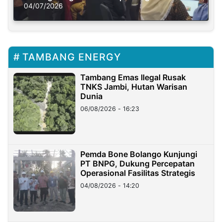
Solusi Krisis Iklim
04/07/2026
TAMBANG ENERGY
Tambang Emas Ilegal Rusak
TNKS Jambi, Hutan Warisan
Dunia
06/08/2026 - 16:23
Pemda Bone Bolango Kunjungi
PT BNPG, Dukung Percepatan
Operasional Fasilitas Strategis
04/08/2026 - 14:20