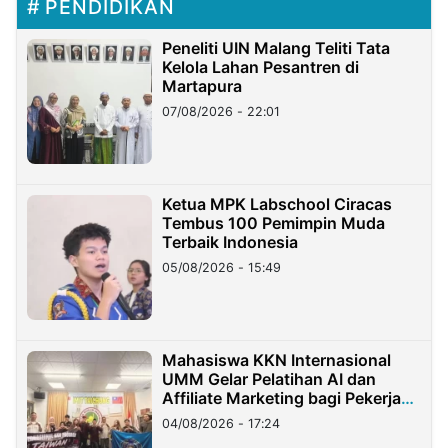
PENDIDIKAN
Peneliti UIN Malang Teliti Tata
Kelola Lahan Pesantren di
Martapura
07/08/2026 - 22:01
Ketua MPK Labschool Ciracas
Tembus 100 Pemimpin Muda
Terbaik Indonesia
05/08/2026 - 15:49
Mahasiswa KKN Internasional
UMM Gelar Pelatihan AI dan
Affiliate Marketing bagi Pekerja
Migran Indonesia di Taiwan
04/08/2026 - 17:24