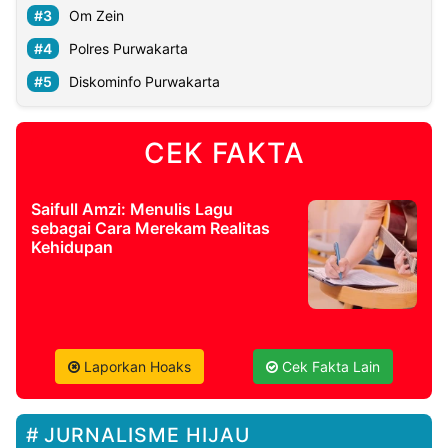
Om Zein
Polres Purwakarta
Diskominfo Purwakarta
CEK FAKTA
Saifull Amzi: Menulis Lagu
sebagai Cara Merekam Realitas
Kehidupan
Laporkan Hoaks
Cek Fakta Lain
JURNALISME HIJAU