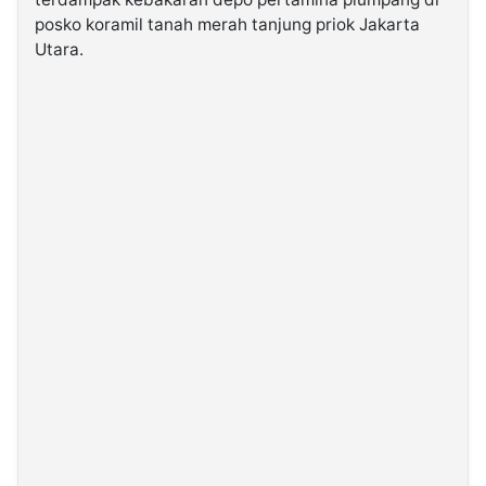
posko koramil tanah merah tanjung priok Jakarta
Utara.
©
Kabarbaru.co
-
2026
PT.
Kabarbaru
Media
Holding