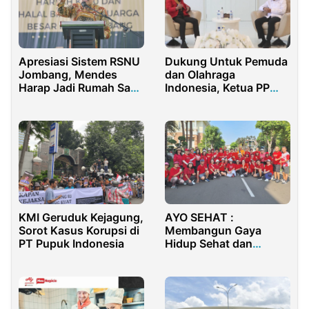
Apresiasi Sistem RSNU
Dukung Untuk Pemuda
Jombang, Mendes
dan Olahraga
Harap Jadi Rumah Sakit
Indonesia, Ketua PP
yang Ecogreen
PMKRI Apresiasi
Kepada Menpora
KMI Geruduk Kejagung,
AYO SEHAT :
Sorot Kasus Korupsi di
Membangun Gaya
PT Pupuk Indonesia
Hidup Sehat dan
Berbagi Kebahagiaan
Bersama