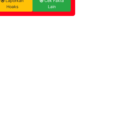
Laporkan
Cek Fakta
Hoaks
Lain