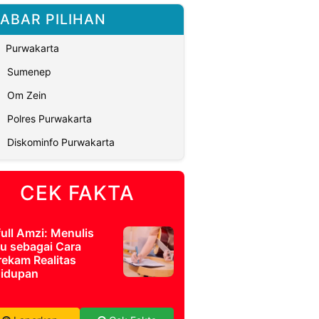
ABAR PILIHAN
Purwakarta
Sumenep
Om Zein
Polres Purwakarta
Diskominfo Purwakarta
CEK FAKTA
full Amzi: Menulis
u sebagai Cara
ekam Realitas
idupan