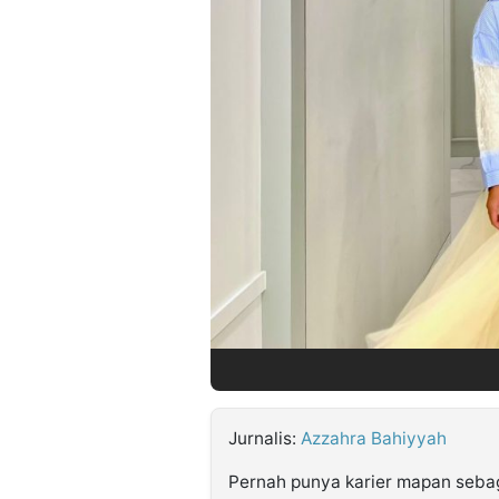
©
Kabarbaru.co
-
2026
PT.
Kabarbaru
Media
Holding
Jurnalis:
Azzahra Bahiyyah
Pernah punya karier mapan sebaga