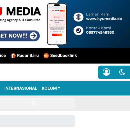
ice
Radar Baru
Seedbacklink
INTERNASIONAL
KOLOM