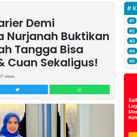
K
arier Demi
ka Nurjanah Buktikan
ah Tangga Bisa
& Cuan Sekaligus!
17
views
Sai
Lag
Mer
Keh