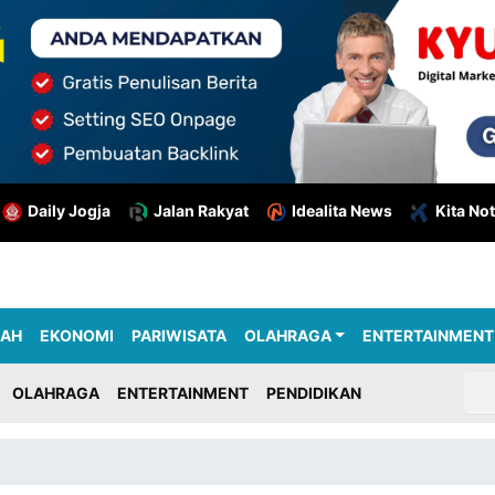
Daily Jogja
Jalan Rakyat
Idealita News
Kita Not
RAH
EKONOMI
PARIWISATA
OLAHRAGA
ENTERTAINMENT
OLAHRAGA
ENTERTAINMENT
PENDIDIKAN