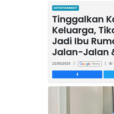
MULTIMEDIA
INDONESIA
ENTERTAINMENT
Tinggalkan K
Partner
Keluarga, Ti
Insight
Suara
Lens
Daily
Jalan
Idealita
Kita
Radar
Seedbacklink
Jadi Ibu Rum
NTB
Time
IDN
Jogja
Rakyat
News
Notice
Baru
Jalan-Jalan 
Follow
Kabarbaru
22/05/2025
|
|