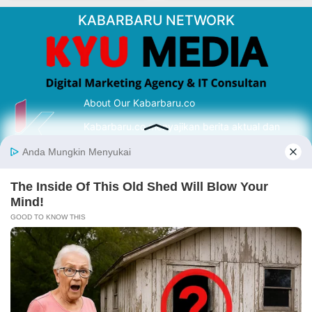
KABARBARU NETWORK
About Our Kabarbaru.co
Kabarbaru.co menyajikan berita aktual dan
inspiratif dari sudut pandang berbaik sangka
serta terverifikasi dari sumber yang tepat.
Follow Kabarbaru
Kabarbaru.co