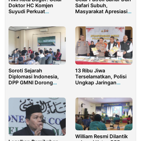
Doktor HC Komjen
Safari Subuh,
Suyudi Perkuat
Masyarakat Apresiasi
Kepemimpinan
Langkah Positif Polisi
Penegak Hukum
Di Bulan Ramadhan
Soroti Sejarah
13 Ribu Jiwa
Diplomasi Indonesia,
Terselamatkan, Polisi
DPP GMNI Dorong
Ungkap Jaringan
Penguatan Sikap Anti
Narkoba Purwakarta
Invasi
William Resmi Dilantik