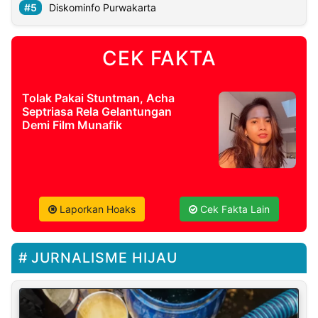
Diskominfo Purwakarta
CEK FAKTA
Tolak Pakai Stuntman, Acha
Septriasa Rela Gelantungan
Demi Film Munafik
Laporkan Hoaks
Cek Fakta Lain
JURNALISME HIJAU