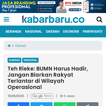
BERANDA
NASIONAL
DAERAH
EKONOMI
PARIWISATA
Informasi
KabarbaruTV
Kirim
Tentang
Daerah
Iklan
Berita
Kami
DAERAH
NASIONAL
Berita
Teh Rieke: BUMN Harus Hadir,
Nasional
International
Olahraga
Entertainment
Daerah
Pariwisata
Kuliner
Kolom
Jangan Biarkan Rakyat
Terlantar di Wilayah
Operasional
Network
15/05/2025
|
|
5
views
PT
TREETAN