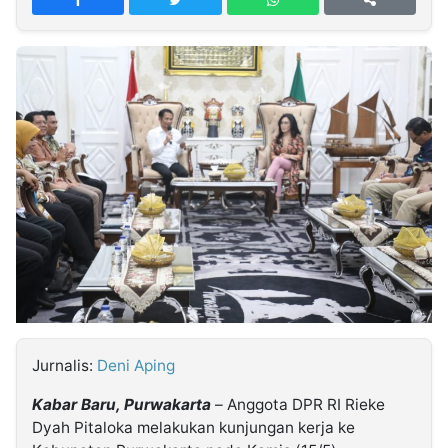
MULTIMEDIA
INDONESIA
Partner
Insight
Suara
Lens
Daily
Jalan
Idealita
Kita
Dinamikapost.com
Radar
Seedbacklink
NTB
Time
IDN
Jogja
Rakyat
News
Notice
Baru
Follow
Kabarbaru
Jurnalis:
Deni Aping
Kabar Baru, Purwakarta
– Anggota DPR RI Rieke
Dyah Pitaloka melakukan kunjungan kerja ke