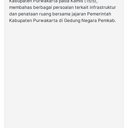
Kabupaten Purwakarta pada Kamis (15/5),
membahas berbagai persoalan terkait infrastruktur
dan penataan ruang bersama jajaran Pemerintah
©
Kabarbaru.co
Kabupaten Purwakarta di Gedung Negara Pemkab.
-
2026
PT.
Kabarbaru
Media
Holding