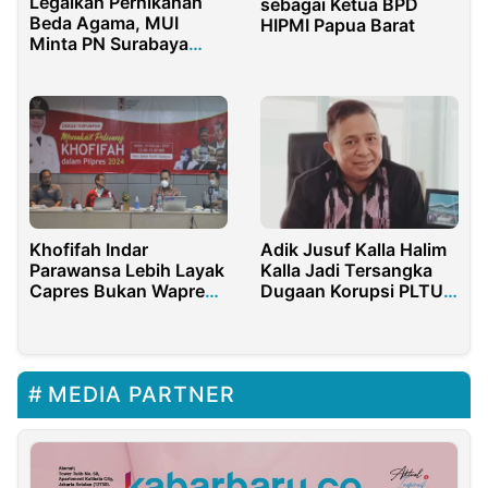
Legalkan Pernikahan
sebagai Ketua BPD
Beda Agama, MUI
HIPMI Papua Barat
Minta PN Surabaya
Batalkan Putusannya
Khofifah Indar
Adik Jusuf Kalla Halim
Parawansa Lebih Layak
Kalla Jadi Tersangka
Capres Bukan Wapres,
Dugaan Korupsi PLTU
Ini Versi Para
Rp1,3 Triliun
Akademisi
MEDIA PARTNER