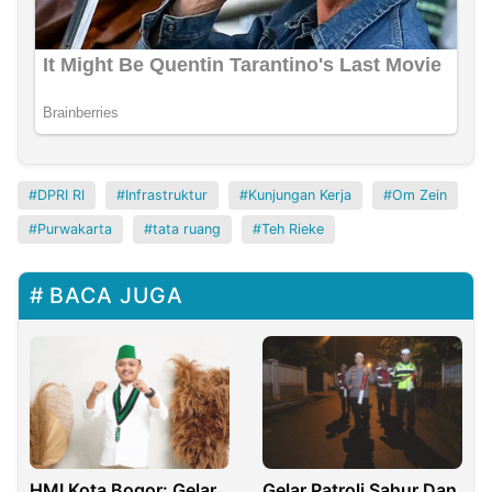
DPRI RI
Infrastruktur
Kunjungan Kerja
Om Zein
Purwakarta
tata ruang
Teh Rieke
BACA JUGA
HMI Kota Bogor: Gelar
Gelar Patroli Sahur Dan