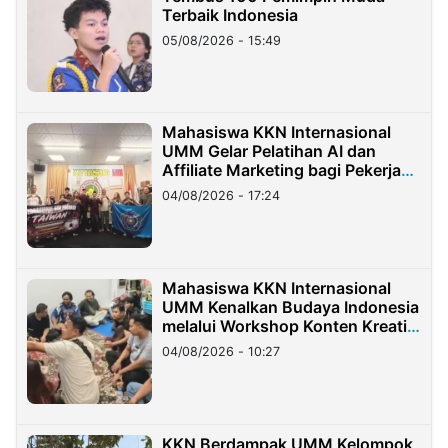
Terbaik Indonesia
05/08/2026 - 15:49
Mahasiswa KKN Internasional
UMM Gelar Pelatihan AI dan
Affiliate Marketing bagi Pekerja
Migran Indonesia di Taiwan
04/08/2026 - 17:24
Mahasiswa KKN Internasional
UMM Kenalkan Budaya Indonesia
melalui Workshop Konten Kreatif
di Taiwan
04/08/2026 - 10:27
KKN Berdampak UMM Kelompok