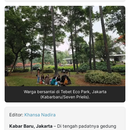
MULTIMEDIA
INDONESIA
Partner
Insight
Suara
Lens
Daily
Jalan
Idealita
Kita
Dinamikapost.com
Radar
Seedbacklink
NTB
Time
IDN
Jogja
Rakyat
News
Notice
Baru
Follow
Kabarbaru
Warga bersantai di Tebet Eco Park, Jakarta
(Kabarbaru/Seven Prielis).
Editor:
Khansa Nadira
Kabar Baru, Jakarta
– Di tengah padatnya gedung