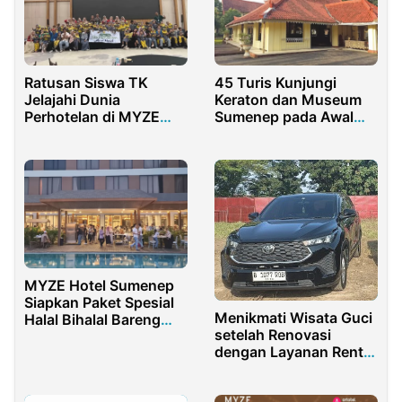
Ratusan Siswa TK
45 Turis Kunjungi
Jelajahi Dunia
Keraton dan Museum
Perhotelan di MYZE
Sumenep pada Awal
Hotel Sumenep
2026
MYZE Hotel Sumenep
Siapkan Paket Spesial
Menikmati Wisata Guci
Halal Bihalal Bareng
setelah Renovasi
Keluarga
dengan Layanan Rental
Mobil Tegal Plus Driver