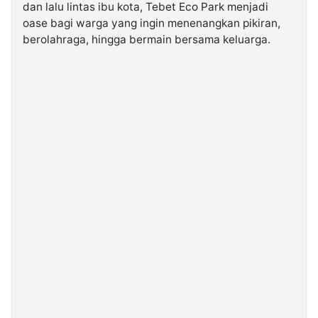
dan lalu lintas ibu kota, Tebet Eco Park menjadi
oase bagi warga yang ingin menenangkan pikiran,
©
berolahraga, hingga bermain bersama keluarga.
Kabarbaru.co
-
2026
PT.
Kabarbaru
Media
Holding