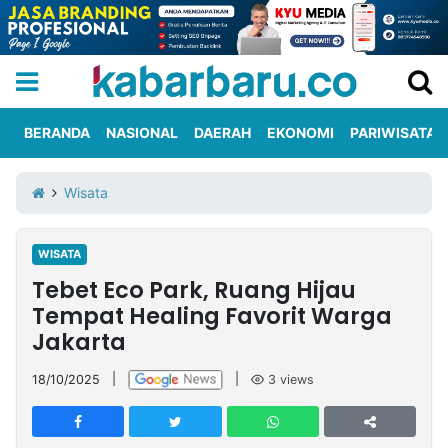
BERANDA
NASIONAL
DAERAH
EKONOMI
PARIWISATA
Informasi
KabarbaruTV
Kirim
Tentang
Wisata
Iklan
Berita
Kami
WISATA
Berita
Tebet Eco Park, Ruang Hijau
Nasional
International
Olahraga
Entertainment
Daerah
Pariwisata
Kuliner
Kolom
Tempat Healing Favorit Warga
Jakarta
Network
18/10/2025
|
|
3
views
PT
TREETAN