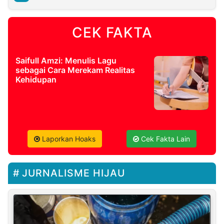
CEK FAKTA
Saifull Amzi: Menulis Lagu
sebagai Cara Merekam Realitas
Kehidupan
Laporkan Hoaks
Cek Fakta Lain
JURNALISME HIJAU