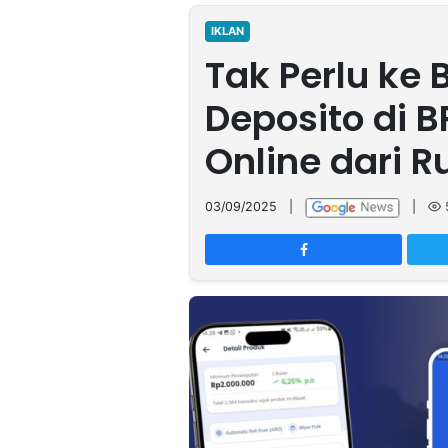
MULTIMEDIA
INDONESIA
IKLAN
Tak Perlu ke 
Partner
Deposito di B
Insight
Suara
Lens
Daily
Jalan
Idealita
Kita
Radar
Seedbacklink
Online dari 
NTB
Time
IDN
Jogja
Rakyat
News
Notice
Baru
03/09/2025
|
|
Follow
Kabarbaru