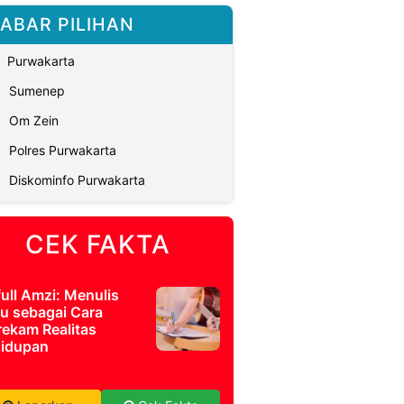
ABAR PILIHAN
Purwakarta
Sumenep
Om Zein
Polres Purwakarta
Diskominfo Purwakarta
CEK FAKTA
full Amzi: Menulis
u sebagai Cara
ekam Realitas
idupan