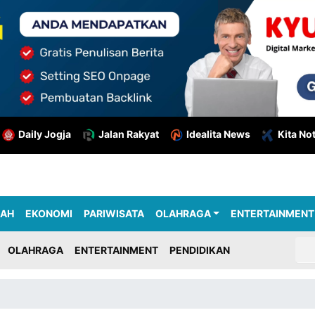
Daily Jogja
Jalan Rakyat
Idealita News
Kita No
RAH
EKONOMI
PARIWISATA
OLAHRAGA
ENTERTAINMENT
OLAHRAGA
ENTERTAINMENT
PENDIDIKAN