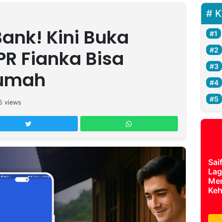
K
Bank! Kini Buka
PR Fianka Bisa
Rumah
5
views
Sai
Lag
Mer
Keh