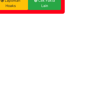
Laporkan
Cek Fakta
Hoaks
Lain