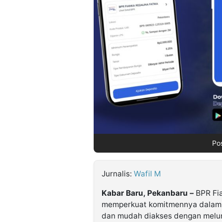
©
Kabarbaru.co
-
2026
PT.
Kabarbaru
Media
Holding
Pos
Jurnalis:
Wafil M
Kabar Baru, Pekanbaru –
BPR Fia
memperkuat komitmennya dalam
dan mudah diakses dengan melun