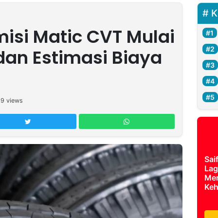
K
isi Matic CVT Mulai
an Estimasi Biaya
29
views
Sai
Lag
Mer
Keh