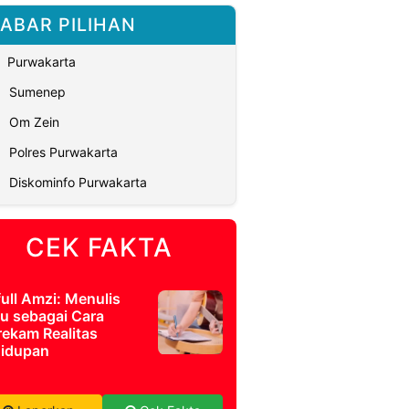
ABAR PILIHAN
Purwakarta
Sumenep
Om Zein
Polres Purwakarta
Diskominfo Purwakarta
CEK FAKTA
full Amzi: Menulis
u sebagai Cara
ekam Realitas
idupan