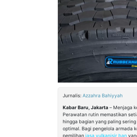
©
Kabarbaru.co
-
2026
PT.
Kabarbaru
Media
Holding
Jurnalis:
Azzahra Bahiyyah
Kabar Baru, Jakarta
– Menjaga k
Perawatan rutin memastikan seti
hingga bagian yang paling sering
optimal. Bagi pengelola armada ko
pemilihan
jasa vulkanisir ban
yang