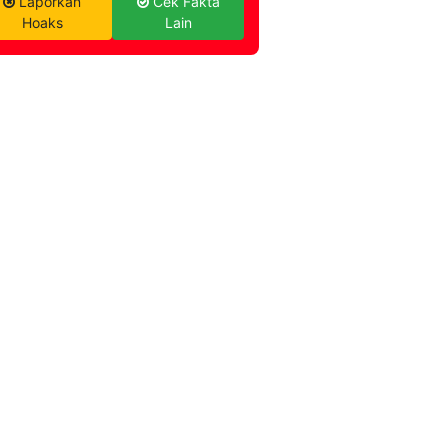
Laporkan
Cek Fakta
Hoaks
Lain