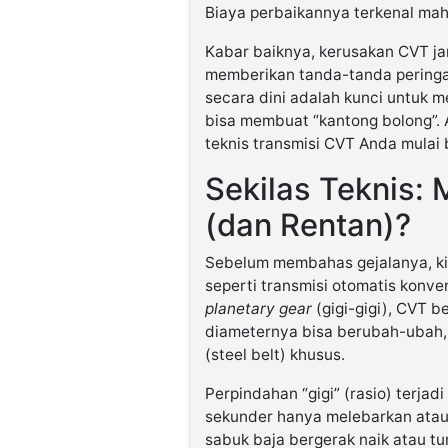
Biaya perbaikannya terkenal maha
Kabar baiknya, kerusakan CVT jara
memberikan tanda-tanda peringata
secara dini adalah kunci untuk 
bisa membuat “kantong bolong”. 
teknis transmisi CVT Anda mulai
Sekilas Teknis
(dan Rentan)?
Sebelum membahas gejalanya, ki
seperti transmisi otomatis konv
planetary gear
(gigi-gigi), CVT b
diameternya bisa berubah-ubah,
(steel belt) khusus.
Perpindahan “gigi” (rasio) terjad
sekunder hanya melebarkan ata
sabuk baja bergerak naik atau turu