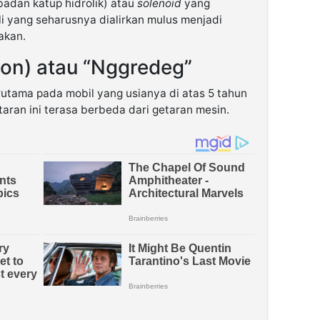
badan katup hidrolik) atau
solenoid
yang
li yang seharusnya dialirkan mulus menjadi
akan.
ion) atau “Nggredeg”
erutama pada mobil yang usianya di atas 5 tahun
etaran ini terasa berbeda dari getaran mesin.