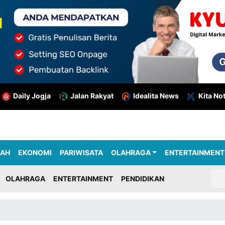
Daily Jogja
Jalan Rakyat
Idealita News
Kita No
RAH
EKONOMI
PARIWISATA
OLAHRAGA
ENTERTAINMENT
OLAHRAGA
ENTERTAINMENT
PENDIDIKAN