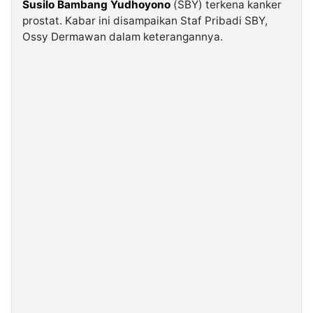
Susilo Bambang Yudhoyono
(SBY) terkena kanker
prostat. Kabar ini disampaikan Staf Pribadi SBY,
©
Ossy Dermawan dalam keterangannya.
Kabarbaru.co
-
2026
PT.
Kabarbaru
Media
Holding