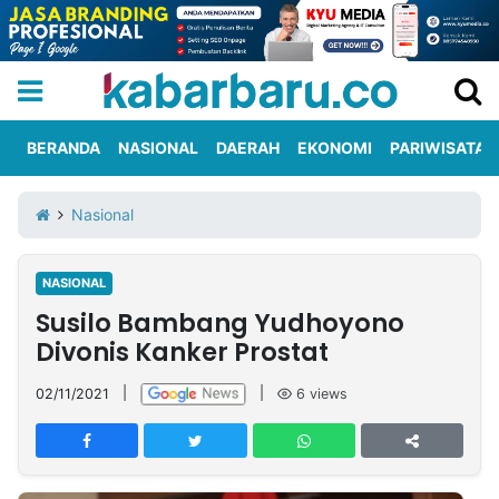
BERANDA
NASIONAL
DAERAH
EKONOMI
PARIWISATA
Informasi
KabarbaruTV
Kirim
Tentang
Nasional
Iklan
Berita
Kami
NASIONAL
Berita
Susilo Bambang Yudhoyono
Nasional
International
Olahraga
Entertainment
Daerah
Pariwisata
Kuliner
Kolom
Divonis Kanker Prostat
02/11/2021
|
|
6
views
Network
PT
TREETAN