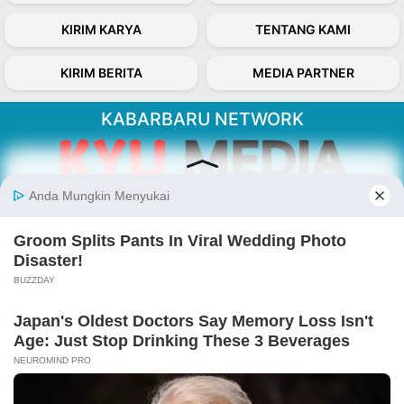
KIRIM KARYA
TENTANG KAMI
KIRIM BERITA
MEDIA PARTNER
KABARBARU NETWORK
About Our Kabarbaru.co
Kabarbaru.co menyajikan berita aktual dan
inspiratif dari sudut pandang berbaik sangka
serta terverifikasi dari sumber yang tepat.
Follow Kabarbaru