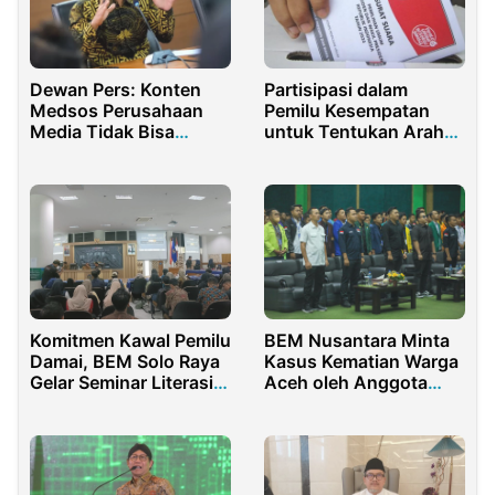
Dewan Pers: Konten
Partisipasi dalam
Medsos Perusahaan
Pemilu Kesempatan
Media Tidak Bisa
untuk Tentukan Arah
Dijerat UU ITE
Kebijakan Negara
Komitmen Kawal Pemilu
BEM Nusantara Minta
Damai, BEM Solo Raya
Kasus Kematian Warga
Gelar Seminar Literasi
Aceh oleh Anggota
Politik
Paspampres di Usut
Tuntas