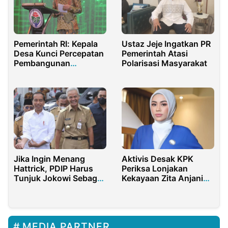
Pemerintah RI: Kepala
Ustaz Jeje Ingatkan PR
Desa Kunci Percepatan
Pemerintah Atasi
Pembangunan
Polarisasi Masyarakat
Indonesia
Jika Ingin Menang
Aktivis Desak KPK
Hattrick, PDIP Harus
Periksa Lonjakan
Tunjuk Jokowi Sebagai
Kekayaan Zita Anjani
Cawapres Ganjar
Putri Zulhas 100 Miliar
dalam 2 Tahun
MEDIA PARTNER