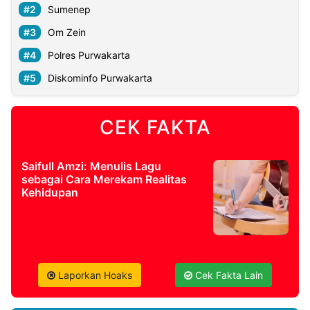
Sumenep
Om Zein
Polres Purwakarta
Diskominfo Purwakarta
CEK FAKTA
Saifull Amzi: Menulis Lagu
sebagai Cara Merekam Realitas
Kehidupan
Laporkan Hoaks
Cek Fakta Lain