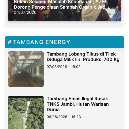
Bukan Sekadar Masalah Kebersihan, AZWI
Dorong Pengelolaan Sampah Organik Jadi
Solusi Krisis Iklim
04/07/2026
TAMBANG ENERGY
Tambang Lobang Tikus di Tilek
Diduga Milik Iin, Produksi 700 Kg
07/08/2026 - 19:02
Tambang Emas Ilegal Rusak
TNKS Jambi, Hutan Warisan
Dunia
06/08/2026 - 16:23