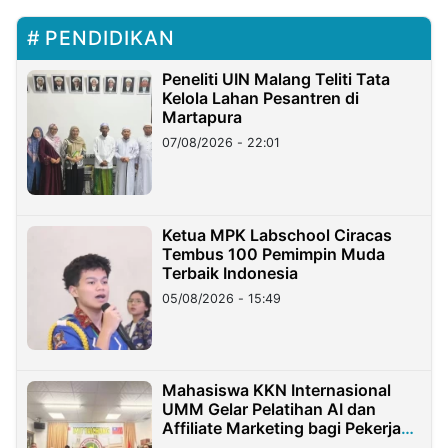
PENDIDIKAN
Peneliti UIN Malang Teliti Tata
Kelola Lahan Pesantren di
Martapura
07/08/2026 - 22:01
Ketua MPK Labschool Ciracas
Tembus 100 Pemimpin Muda
Terbaik Indonesia
05/08/2026 - 15:49
Mahasiswa KKN Internasional
UMM Gelar Pelatihan AI dan
Affiliate Marketing bagi Pekerja
Migran Indonesia di Taiwan