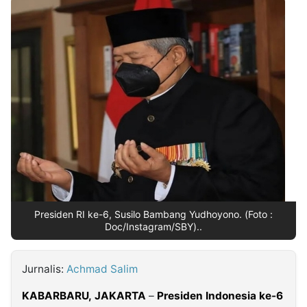
MULTIMEDIA
INDONESIA
Partner
Insight
Suara
Lens
Daily
Jalan
Idealita
Kita
Dinamikapost.com
Radar
Seedbacklink
NTB
Time
IDN
Jogja
Rakyat
News
Notice
Baru
Follow
Kabarbaru
Presiden RI ke-6, Susilo Bambang Yudhoyono. (Foto :
Doc/Instagram/SBY)..
Jurnalis:
Achmad Salim
KABARBARU,
JAKARTA
–
Presiden Indonesia
ke-6