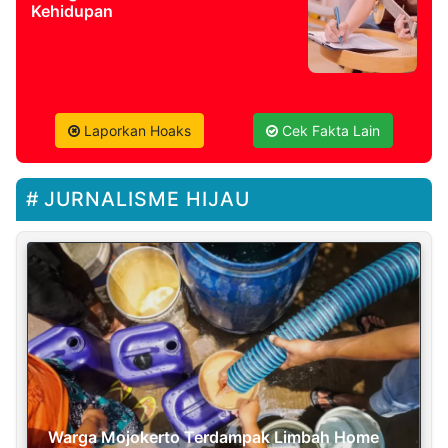
Kehidupan
Laporkan Hoaks
Cek Fakta Lain
JURNALISME HIJAU
Warga Mojokerto Terdampak Limbah Home