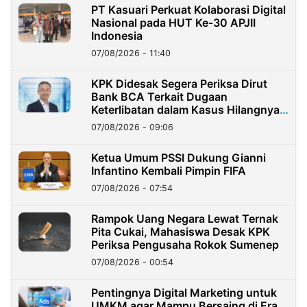
PT Kasuari Perkuat Kolaborasi Digital
Nasional pada HUT Ke-30 APJII
Indonesia
07/08/2026 - 11:40
KPK Didesak Segera Periksa Dirut
Bank BCA Terkait Dugaan
Keterlibatan dalam Kasus Hilangnya
Dana Nasabah Rp2,58 Miliar
07/08/2026 - 09:06
Ketua Umum PSSI Dukung Gianni
Infantino Kembali Pimpin FIFA
07/08/2026 - 07:54
Rampok Uang Negara Lewat Ternak
Pita Cukai, Mahasiswa Desak KPK
Periksa Pengusaha Rokok Sumenep
07/08/2026 - 00:54
Pentingnya Digital Marketing untuk
UMKM agar Mampu Bersaing di Era