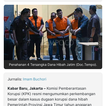
MULTIMEDIA
INDONESIA
Partner
Insight
Suara
Lens
Daily
Jalan
Idealita
Kita
Dinamikapost.com
Radar
Seedbacklink
NTB
Time
IDN
Jogja
Rakyat
News
Notice
Baru
Follow
Kabarbaru
Penahanan 4 Tersangka Dana Hibah Jatim (Doc.Tempo).
Jurnalis:
Imam Buchori
Kabar Baru, Jakarta –
Komisi Pemberantasan
Korupsi (KPK) resmi mengumumkan perkembangan
besar dalam kasus dugaan korupsi dana hibah
Pemerintah Provinsi Jawa Timur tahun anggaran