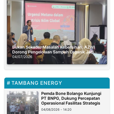
Bukan Sekadar Masalah Kebersihan, AZWI
Dorong Pengelolaan Sampah Organik Jadi
Solusi Krisis Iklim
04/07/2026
TAMBANG ENERGY
Pemda Bone Bolango Kunjungi
PT BNPG, Dukung Percepatan
Operasional Fasilitas Strategis
04/08/2026 - 14:20