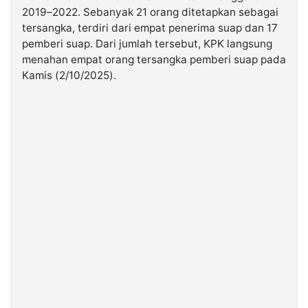
2019–2022. Sebanyak 21 orang ditetapkan sebagai
tersangka, terdiri dari empat penerima suap dan 17
©
pemberi suap. Dari jumlah tersebut, KPK langsung
Kabarbaru.co
-
menahan empat orang tersangka pemberi suap pada
2026
Kamis (2/10/2025).
PT.
Kabarbaru
Media
Holding