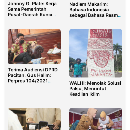
Johnny G. Plate: Kerja
Nadiem Makarim:
Sama Pemerintah
Bahasa Indonesia
Pusat-Daerah Kunci
sebagai Bahasa Resmi
Sukses Bangun
ASEAN Lebih
Infrastruktur Informasi
Dikedepankan
Terima Audiensi DPRD
Pacitan, Gus Halim:
Perpres 104/2021
WALHI: Menolak Solusi
Untuk Pulihkan
Palsu, Menuntut
Ekonomi Warga Desa
Keadilan Iklim
Pasca Pandemi