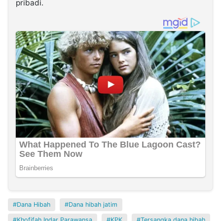
pribadi.
Dana Hibah
Dana hibah jatim
Khofifah Indar Parawansa
KPK
Tersangka dana hibah