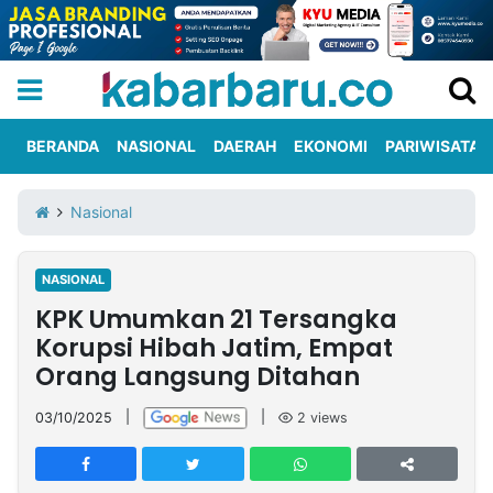
BERANDA
NASIONAL
DAERAH
EKONOMI
PARIWISATA
Informasi
KabarbaruTV
Kirim
Tentang
Nasional
Iklan
Berita
Kami
NASIONAL
Berita
KPK Umumkan 21 Tersangka
Nasional
International
Olahraga
Entertainment
Daerah
Pariwisata
Kuliner
Kolom
Korupsi Hibah Jatim, Empat
Orang Langsung Ditahan
Network
03/10/2025
|
|
2
views
PT
TREETAN