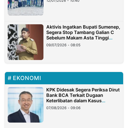
12/07/2026 - 10:40
Aktivis Ingatkan Bupati Sumenep,
Segera Stop Tambang Galian C
Sebelum Makam Asta Tinggi
Longsor
09/07/2026 - 08:05
EKONOMI
KPK Didesak Segera Periksa Dirut
Bank BCA Terkait Dugaan
Keterlibatan dalam Kasus
Hilangnya Dana Nasabah Rp2,58
07/08/2026 - 09:06
Miliar