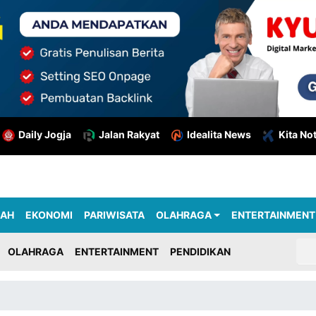
Daily Jogja
Jalan Rakyat
Idealita News
Kita No
RAH
EKONOMI
PARIWISATA
OLAHRAGA
ENTERTAINMENT
OLAHRAGA
ENTERTAINMENT
PENDIDIKAN