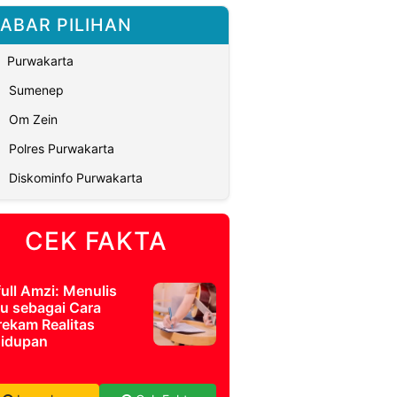
ABAR PILIHAN
Purwakarta
Sumenep
Om Zein
Polres Purwakarta
Diskominfo Purwakarta
CEK FAKTA
full Amzi: Menulis
u sebagai Cara
ekam Realitas
idupan