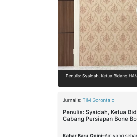
©
Kabarbaru.co
-
2026
PT.
Kabarbaru
Media
Holding
Penulis: Syaidah, Ketua Bidang H
Jurnalis:
TIM Gorontalo
Penulis: Syaidah, Ketua B
Cabang Persiapan Bone Bo
Kabar Baru,Opini–
Air, yang seha