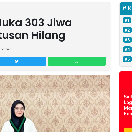
K
duka 303 Jiwa
usan Hilang
2
views
Sai
Lag
Mer
Keh