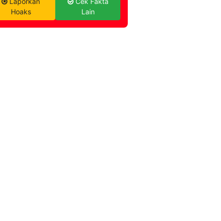
Laporkan
Cek Fakta
Hoaks
Lain