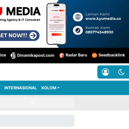
tice
Radar Baru
Seedbacklink
Dinamikapost.com
INTERNASIONAL
KOLOM