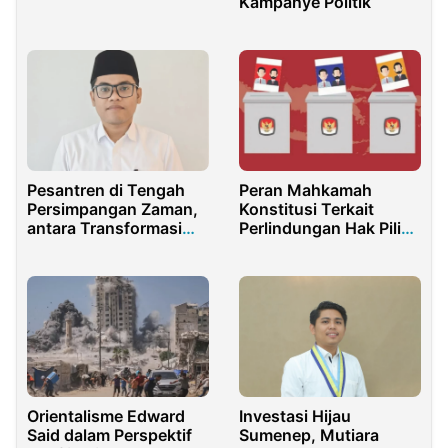
Kampanye Politik
Masyarakat Indonesia
Pesantren di Tengah
Peran Mahkamah
Persimpangan Zaman,
Konstitusi Terkait
antara Transformasi
Perlindungan Hak Pilih
atau Penjaga Tradisi
Warga Negara
Indonesia Dalam Pemilu
2019
Orientalisme Edward
Investasi Hijau
Said dalam Perspektif
Sumenep, Mutiara