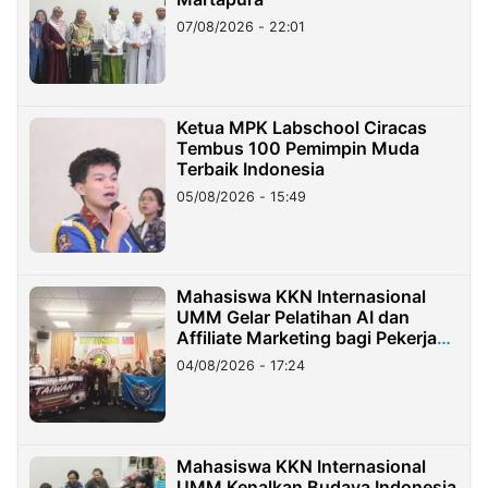
07/08/2026 - 22:01
Ketua MPK Labschool Ciracas
Tembus 100 Pemimpin Muda
Terbaik Indonesia
05/08/2026 - 15:49
Mahasiswa KKN Internasional
UMM Gelar Pelatihan AI dan
Affiliate Marketing bagi Pekerja
Migran Indonesia di Taiwan
04/08/2026 - 17:24
Mahasiswa KKN Internasional
UMM Kenalkan Budaya Indonesia