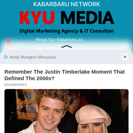
KABARBARU NETWORK
About Our Kabarbaru.co
Kabarbaru.co menyajikan berita aktual dan
inspiratif dari sudut pandang berbaik sangka
serta terverifikasi dari sumber yang tepat.
Follow Kabarbaru
Kabarbaru.co
Copyright © 2026. All rights reserved