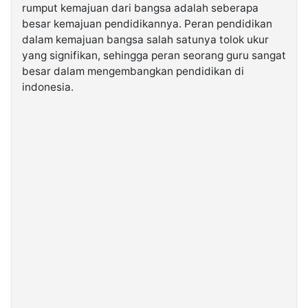
rumput kemajuan dari bangsa adalah seberapa
besar kemajuan pendidikannya. Peran pendidikan
©
dalam kemajuan bangsa salah satunya tolok ukur
Kabarbaru.co
-
yang signifikan, sehingga peran seorang guru sangat
2026
besar dalam mengembangkan pendidikan di
indonesia.
PT.
Kabarbaru
Media
Holding