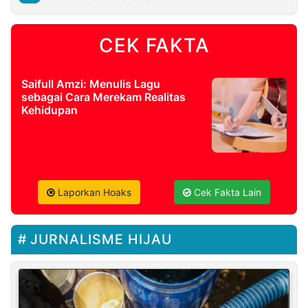
CEK FAKTA
Saifull Amzi: Menulis Lagu
sebagai Cara Merekam Realitas
Kehidupan
Laporkan Hoaks
Cek Fakta Lain
JURNALISME HIJAU