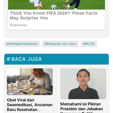
#KiHajarDewantara
#Selamat Hari Guru
#UTM
BACA JUGA
Obat Viral dan
Memahami Isi Pikiran
Swamedikasi, Ancaman
Presiden dan Jebakan
Baru Kesehatan