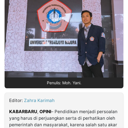
MULTIMEDIA
INDONESIA
Partner
Insight
Suara
Lens
Daily
Jalan
Idealita
Kita
Dinamikapost.com
Radar
Seedbacklink
NTB
Time
IDN
Jogja
Rakyat
News
Notice
Baru
Follow
Kabarbaru
Penulis: Moh. Yani.
Editor:
Zahra Karimah
KABARBARU
,
OPINI
– Pendidikan menjadi persoalan
yang harus di perjuangkan serta di perhatikan oleh
pemerintah dan masyarakat, karena salah satu akar