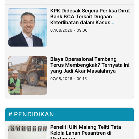
KPK Didesak Segera Periksa Dirut
Bank BCA Terkait Dugaan
Keterlibatan dalam Kasus
Hilangnya Dana Nasabah Rp2,58
07/08/2026 - 09:06
Miliar
Biaya Operasional Tambang
Terus Membengkak? Ternyata Ini
yang Jadi Akar Masalahnya
07/08/2026 - 00:15
PENDIDIKAN
Peneliti UIN Malang Teliti Tata
Kelola Lahan Pesantren di
Martapura