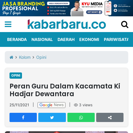
BERANDA
NASIONAL
DAERAH
EKONOMI
PARIWISATA
Informasi
KabarbaruTV
Kirim
Tentang
Kolom
Opini
Iklan
Berita
Kami
OPINI
Berita
Peran Guru Dalam Kacamata Ki
Nasional
International
Olahraga
Entertainment
Daerah
Pariwisata
Kuliner
Kolom
Hadjar Dewantara
25/11/2021
|
|
3
views
Network
PT
TREETAN