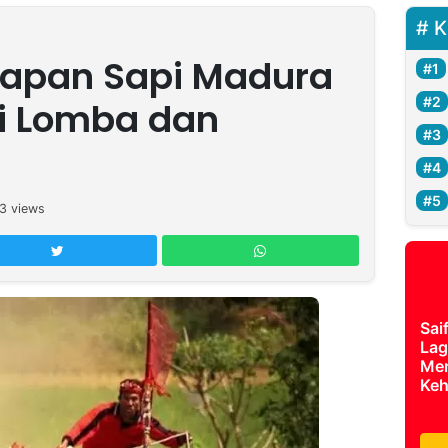
K
rapan Sapi Madura
i Lomba dan
3
views
Sai
Lag
Mer
Keh