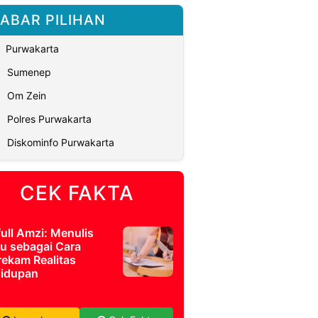
ABAR PILIHAN
Purwakarta
Sumenep
Om Zein
Polres Purwakarta
Diskominfo Purwakarta
CEK FAKTA
full Amzi: Menulis
u sebagai Cara
ekam Realitas
idupan