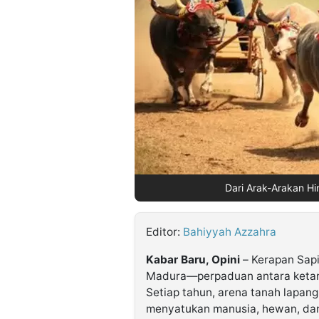
©
Kabarbaru.co
-
2026
PT.
Kabarbaru
Media
Holding
Dari Arak-Arakan H
Editor:
Bahiyyah Azzahra
Kabar Baru, Opini
– Kerapan Sapi 
Madura—perpaduan antara ketan
Setiap tahun, arena tanah lapan
menyatukan manusia, hewan, dan