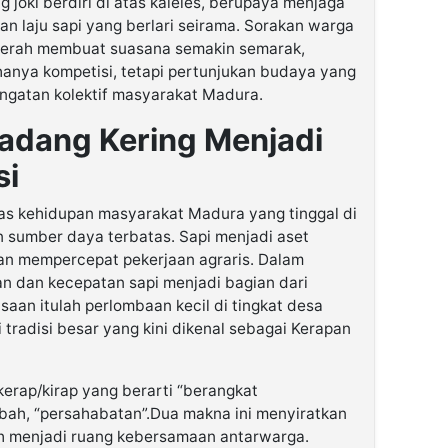
g joki berdiri di atas kaleles, berupaya menjaga
 laju sapi yang berlari seirama. Sorakan warga
aerah membuat suasana semakin semarak,
anya kompetisi, tetapi pertunjukan budaya yang
ngatan kolektif masyarakat Madura.
 Ladang Kering Menjadi
si
litas kehidupan masyarakat Madura yang tinggal di
 sumber daya terbatas. Sapi menjadi aset
an mempercepat pekerjaan agraris. Dalam
an dan kecepatan sapi menjadi bagian dari
saan itulah perlombaan kecil di tingkat desa
tradisi besar yang kini dikenal sebagai Kerapan
 kerap/kirap yang berarti “berangkat
abah, “persahabatan”.Dua makna ini menyiratkan
lah menjadi ruang kebersamaan antarwarga.