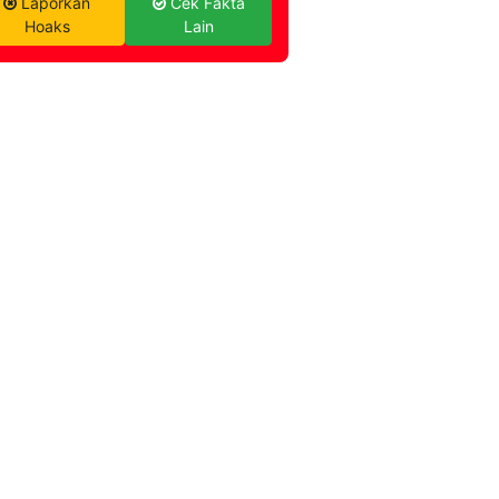
Laporkan
Cek Fakta
Hoaks
Lain