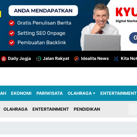
Daily Jogja
Jalan Rakyat
Idealita News
Kita No
RAH
EKONOMI
PARIWISATA
OLAHRAGA
ENTERTAINMENT
OLAHRAGA
ENTERTAINMENT
PENDIDIKAN