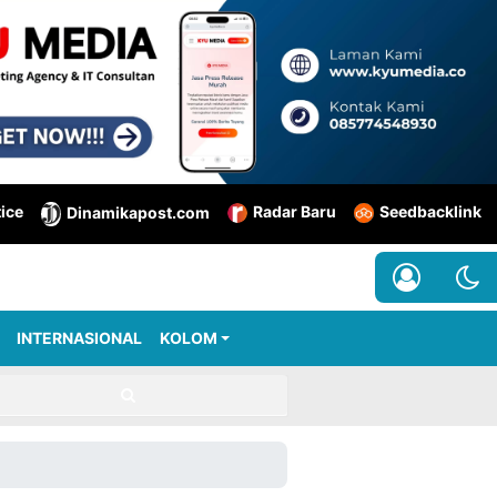
tice
Radar Baru
Seedbacklink
Dinamikapost.com
INTERNASIONAL
KOLOM