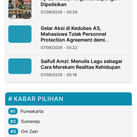
Dipolisikan
07/08/2026 - 00:26
Gelar Aksi di Kedubes AS,
Mahasiswa Tolak Personnel
Protection Agreement demi
Kedaulatan Negara
07/08/2026 - 00:22
Saifull Amzi: Menulis Lagu sebagai
Cara Merekam Realitas Kehidupan
07/08/2026 - 00:18
KABAR PILIHAN
Purwakarta
Sumenep
Om Zein