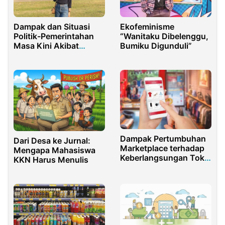
Dampak dan Situasi
Ekofeminisme
Politik-Pemerintahan
“Wanitaku Dibelenggu,
Masa Kini Akibat
Bumiku Digunduli”
Pecahnya Konflik
Linguistik di Belgia
Dampak Pertumbuhan
Dari Desa ke Jurnal:
Marketplace terhadap
Mengapa Mahasiswa
Keberlangsungan Toko
KKN Harus Menulis
Offline di Indonesia