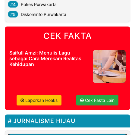
Polres Purwakarta
Diskominfo Purwakarta
CEK FAKTA
Saifull Amzi: Menulis Lagu
sebagai Cara Merekam Realitas
Kehidupan
Laporkan Hoaks
Cek Fakta Lain
JURNALISME HIJAU