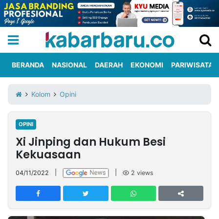
BERANDA
NASIONAL
DAERAH
EKONOMI
PARIWISATA
Informasi
KabarbaruTV
Kirim
Tentang
Kolom
Opini
Iklan
Berita
Kami
OPINI
Berita
Xi Jinping dan Hukum Besi
Nasional
International
Olahraga
Entertainment
Daerah
Pariwisata
Kuliner
Kolom
Kekuasaan
04/11/2022
|
|
2
views
Network
PT
TREETAN