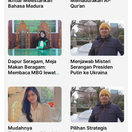
Ikhtiar Melestarikan
Memadurakan Al-
Bahasa Madura
Qur’an
Dapur Seragam, Meja
Menjawab Misteri
Makan Beragam:
Serangan Presiden
Membaca MBG lewat
Putin ke Ukraina
Antropologi Hukum
Mudahnya
Pilihan Strategis