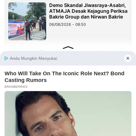
Demo Skandal Jiwasraya-Asabri,
ATMAJA Desak Kejagung Periksa
Bakrie Group dan Nirwan Bakrie
06/08/2026 - 08:50
Diduga Dikorupsi, KPK Didesak
Segera Periksa Dirut PT ADCP
atas Mangkraknya LRT City
05/08/2026 - 07:05
Jalan Mulus, Rezeki Mengalir:
Ruas Cimuntuk–Malangnengah
Dongkrak Ekonomi Warga
04/08/2026 - 13:13