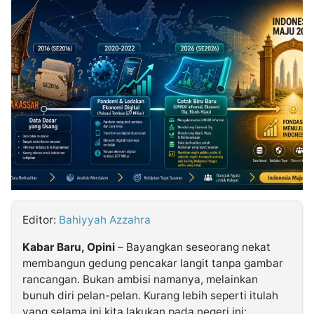
MULTIMEDIA
INDONESIA
Partner
Insight
Suara
Lens
Daily
Jalan
Idealita
Kita
Dinamikapost.com
Radar
Seedbacklink
NTB
Time
IDN
Jogja
Rakyat
News
Notice
Baru
Follow
Kabarbaru
Editor:
Bahiyyah Azzahra
Kabar Baru, Opini
– Bayangkan seseorang nekat
membangun gedung pencakar langit tanpa gambar
rancangan. Bukan ambisi namanya, melainkan
bunuh diri pelan-pelan. Kurang lebih seperti itulah
yang selama ini kita lakukan pada negeri ini: