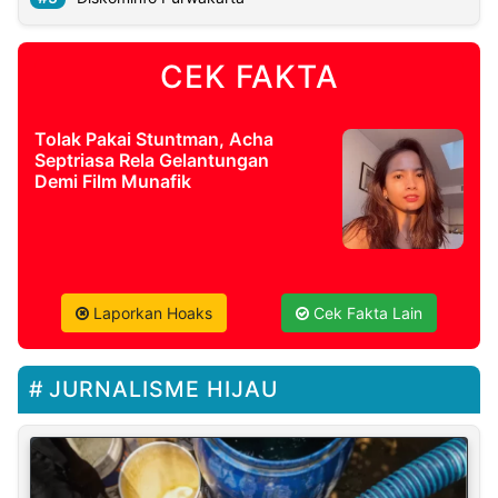
CEK FAKTA
Tolak Pakai Stuntman, Acha
Septriasa Rela Gelantungan
Demi Film Munafik
Laporkan Hoaks
Cek Fakta Lain
JURNALISME HIJAU