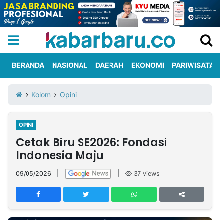
BERANDA
NASIONAL
DAERAH
EKONOMI
PARIWISATA
Informasi
KabarbaruTV
Kirim
Tentang
Kolom
Opini
Iklan
Berita
Kami
OPINI
Berita
Cetak Biru SE2026: Fondasi
Nasional
International
Olahraga
Entertainment
Daerah
Pariwisata
Kuliner
Kolom
Indonesia Maju
09/05/2026
|
|
37
views
Network
PT
TREETAN