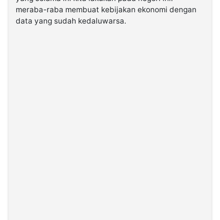
meraba-raba membuat kebijakan ekonomi dengan
data yang sudah kedaluwarsa.
©
Kabarbaru.co
-
2026
PT.
Kabarbaru
Media
Holding