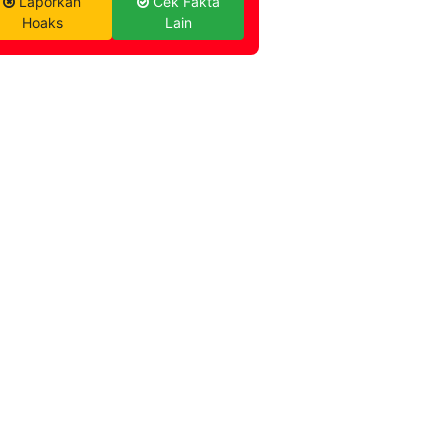
Laporkan
Cek Fakta
Hoaks
Lain