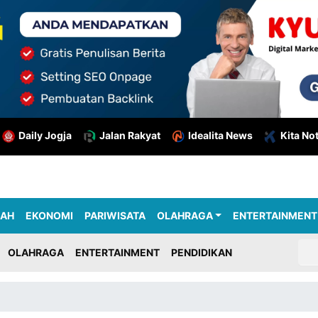
Daily Jogja
Jalan Rakyat
Idealita News
Kita No
RAH
EKONOMI
PARIWISATA
OLAHRAGA
ENTERTAINMENT
OLAHRAGA
ENTERTAINMENT
PENDIDIKAN