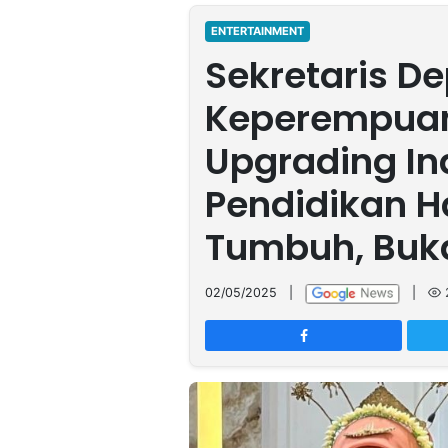
MULTIMEDIA
INDONESIA
ENTERTAINMENT
Sekretaris De
Partner
Keperempua
Insight
Suara
Lens
Daily
Jalan
Idealita
Kita
Radar
Seedbacklink
Upgrading In
NTB
Time
IDN
Jogja
Rakyat
News
Notice
Baru
Pendidikan H
Follow
Tumbuh, Buk
Kabarbaru
02/05/2025
|
|