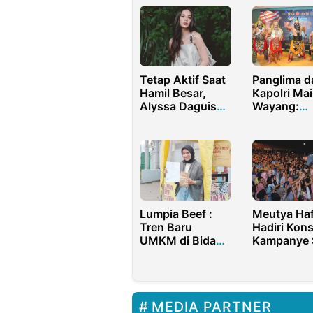
Tetap Aktif Saat
Panglima d
Hamil Besar,
Kapolri Ma
Alyssa Daguise
Wayang:
Ungkap
Lestarikan
Pergeseran
Budaya hi
Makna Olahraga
Perkokoh S
TNI-Polri
Lumpia Beef :
Meutya Haf
Tren Baru
Hadiri Kons
UMKM di Bidang
Kampanye 
Makanan
Bullying:
Kekerasan 
Gak Asik
MEDIA PARTNER