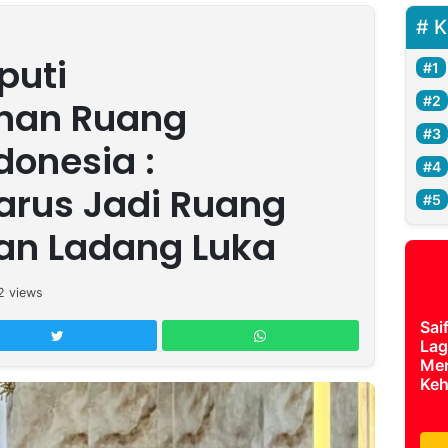
K
puti
nan Ruang
donesia :
arus Jadi Ruang
an Ladang Luka
2
views
Sai
Lag
Mer
Keh