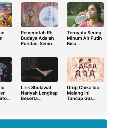
an
Pemerintah RI:
Ternyata Sering
in
Budaya Adalah
Minum Air Putih
Pondasi Semua
Bisa
Tatanan
Menurunkan
ngga
Kehidupan
Kolesterol Tinggi
inergi
Loh!
id
Lirik Sholawat
Grup Chika Idol
er
Nariyah Lengkap
Malang Ini
Stop
Beserta
Tancap Gas
Keutamaannya
Lewat Jadwal
Itu
Padat dan Single
Hits