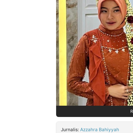
©
Kabarbaru.co
-
2026
PT.
Kabarbaru
Media
Holding
R
Jurnalis:
Azzahra Bahiyyah