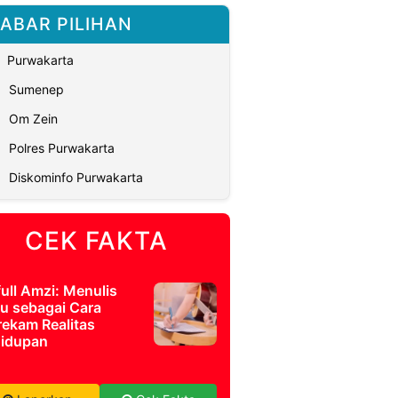
ABAR PILIHAN
Purwakarta
Sumenep
Om Zein
Polres Purwakarta
Diskominfo Purwakarta
CEK FAKTA
full Amzi: Menulis
u sebagai Cara
ekam Realitas
idupan