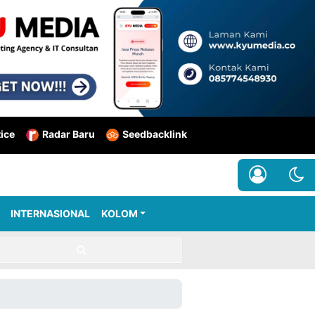
tice
Radar Baru
Seedbacklink
INTERNASIONAL
KOLOM