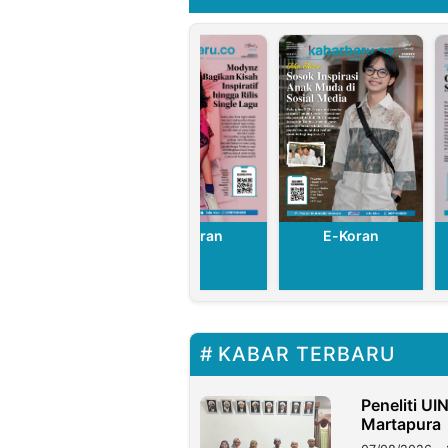
E-Koran
E-Koran
E-Koran
KABAR TERBARU
Peneliti UI
Martapura