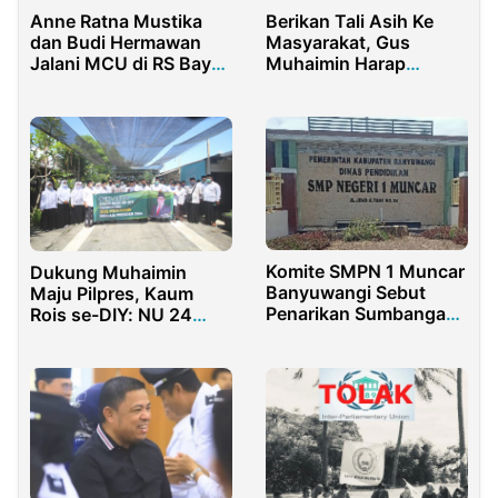
Anne Ratna Mustika
Berikan Tali Asih Ke
dan Budi Hermawan
Masyarakat, Gus
Jalani MCU di RS Bayu
Muhaimin Harap
Asih Sebelum
Kesolidaritasan Sosial
Pendaftaran Pilkada
Komite SMPN 1 Muncar
Dukung Muhaimin
Banyuwangi Sebut
Maju Pilpres, Kaum
Penarikan Sumbangan
Rois se-DIY: NU 24
Sudah Sesuai Dengan
Karat
Arahan Saber Pungli