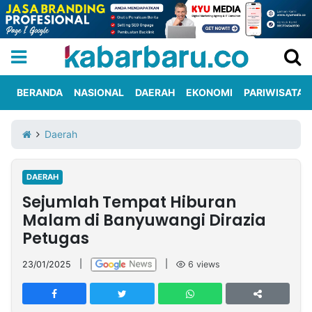
BERANDA
NASIONAL
DAERAH
EKONOMI
PARIWISATA
Informasi
KabarbaruTV
Kirim
Tentang
Daerah
Iklan
Berita
Kami
DAERAH
Berita
Sejumlah Tempat Hiburan
Nasional
International
Olahraga
Entertainment
Daerah
Pariwisata
Kuliner
Kolom
Malam di Banyuwangi Dirazia
Petugas
Network
23/01/2025
|
|
6
views
PT
TREETAN