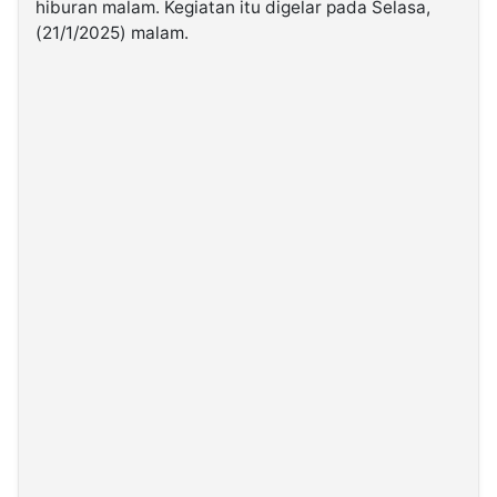
hiburan malam. Kegiatan itu digelar pada Selasa,
(21/1/2025) malam.
©
Kabarbaru.co
-
2026
PT.
Kabarbaru
Media
Holding