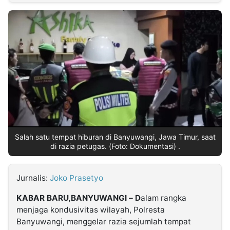
MULTIMEDIA
INDONESIA
Partner
Insight
Suara
Lens
Daily
Jalan
Idealita
Kita
Dinamikapost.com
Radar
Seedbacklink
NTB
Time
IDN
Jogja
Rakyat
News
Notice
Baru
Follow
Kabarbaru
Salah satu tempat hiburan di Banyuwangi, Jawa Timur, saat
di razia petugas. (Foto: Dokumentasi) .
Jurnalis:
Joko Prasetyo
KABAR BARU,BANYUWANGI – D
alam rangka
menjaga kondusivitas wilayah, Polresta
Banyuwangi, menggelar razia sejumlah tempat