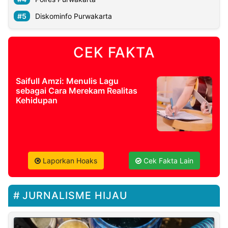
Diskominfo Purwakarta
CEK FAKTA
Saifull Amzi: Menulis Lagu
sebagai Cara Merekam Realitas
Kehidupan
Laporkan Hoaks
Cek Fakta Lain
JURNALISME HIJAU