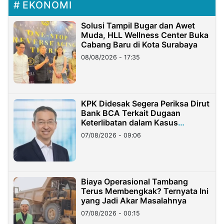
EKONOMI
Solusi Tampil Bugar dan Awet
Muda, HLL Wellness Center Buka
Cabang Baru di Kota Surabaya
08/08/2026 - 17:35
KPK Didesak Segera Periksa Dirut
Bank BCA Terkait Dugaan
Keterlibatan dalam Kasus
Hilangnya Dana Nasabah Rp2,58
07/08/2026 - 09:06
Miliar
Biaya Operasional Tambang
Terus Membengkak? Ternyata Ini
yang Jadi Akar Masalahnya
07/08/2026 - 00:15