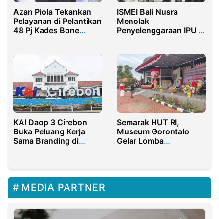
Azan Piola Tekankan
ISMEI Bali Nusra
Pelayanan di Pelantikan
Menolak
48 Pj Kades Bone
Penyelenggaraan IPU di
Bolango
Bali
KAI Daop 3 Cirebon
Semarak HUT RI,
Buka Peluang Kerja
Museum Gorontalo
Sama Branding di
Gelar Lomba
Stasiun dan Kereta Api
Tradisional dan Donor
Darah
MEDIA PARTNER