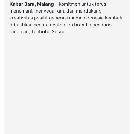
Kabar Baru, Malang
– Komitmen untuk terus
menemani, menyegarkan, dan mendukung
©
kreativitas positif generasi muda Indonesia kembali
Kabarbaru.co
-
dibuktikan secara nyata oleh brand legendaris
2026
tanah air, Tehbotol Sosro.
PT.
Kabarbaru
Media
Holding