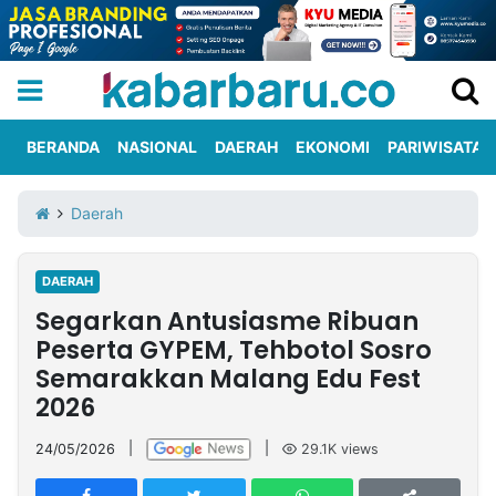
BERANDA
NASIONAL
DAERAH
EKONOMI
PARIWISATA
Informasi
KabarbaruTV
Kirim
Tentang
Daerah
Iklan
Berita
Kami
DAERAH
Berita
Segarkan Antusiasme Ribuan
Nasional
International
Olahraga
Entertainment
Daerah
Pariwisata
Kuliner
Kolom
Peserta GYPEM, Tehbotol Sosro
Semarakkan Malang Edu Fest
2026
Network
24/05/2026
|
|
29.1K
views
PT
TREETAN