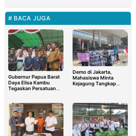
BACA JUGA
Demo di Jakarta,
Gubernur Papua Barat
Mahasiswa Minta
Daya Elisa Kambu
Kejagung Tangkap
Tegaskan Persatuan
Politisi PDIP Terkait
dan Prioritas
Dugaan Korupsi BSPS
Pembangunan dalam
Sumenep
Syukuran Pelantikan