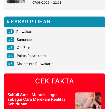
07/08/2026 - 22:01
KABAR PILIHAN
Purwakarta
Sumenep
Om Zein
Polres Purwakarta
Diskominfo Purwakarta
CEK FAKTA
Saifull Amzi: Menulis Lagu
sebagai Cara Merekam Realitas
Kehidupan