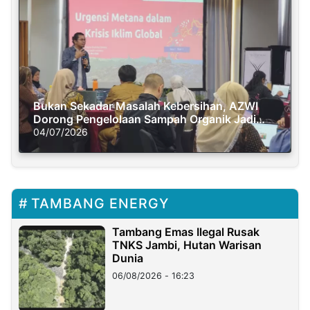
Bukan Sekadar Masalah Kebersihan, AZWI
Dorong Pengelolaan Sampah Organik Jadi
Solusi Krisis Iklim
04/07/2026
TAMBANG ENERGY
Tambang Emas Ilegal Rusak
TNKS Jambi, Hutan Warisan
Dunia
06/08/2026 - 16:23