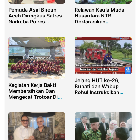
Relawan Kaula Muda
Pemuda Asal Bireun
Nusantara NTB
Aceh Diringkus Satres
Deklarasikan
Narkoba Polres
Dukungan ke Paslon
Purwakarta
AMIN
Jelang HUT ke-26,
Kegiatan Kerja Bakti
Bupati dan Wabup
Membersihkan Dan
Rohul Instruksikan
Mengecat Trotoar Di
Pembersihan Jalan
Sekitar Oakwood Hotel
Protokol Pasir
& Residence Surabaya
Pengaraian