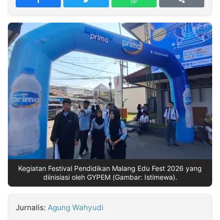
MULTIMEDIA
INDONESIA
Partner
Insight
Suara
Lens
Daily
Jalan
Idealita
Kita
Dinamikapost.com
Radar
Seedbacklink
NTB
Time
IDN
Jogja
Rakyat
News
Notice
Baru
Follow
Kabarbaru
Kegiatan Festival Pendidikan Malang Edu Fest 2026 yang
diinisiasi oleh GYPEM (Gambar: Istimewa).
Jurnalis:
Agung Wahyudi