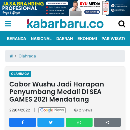
BERANDA
NASIONAL
DAERAH
EKONOMI
PARIWISATA
Informasi
KabarbaruTV
Kirim
Tentang
Olahraga
Iklan
Berita
Kami
OLAHRAGA
Berita
Cabor Wushu Jadi Harapan
Nasional
International
Olahraga
Entertainment
Daerah
Pariwisata
Kuliner
Kolom
Penyumbang Medali Di SEA
GAMES 2021 Mendatang
Network
22/04/2022
|
|
2
views
PT
TREETAN