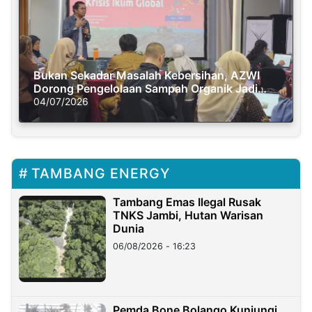
Bukan Sekadar Masalah Kebersihan, AZWI
Dorong Pengelolaan Sampah Organik Jadi
Solusi Krisis Iklim
04/07/2026
TAMBANG ENERGY
Tambang Emas Ilegal Rusak
TNKS Jambi, Hutan Warisan
Dunia
06/08/2026 - 16:23
Pemda Bone Bolango Kunjungi