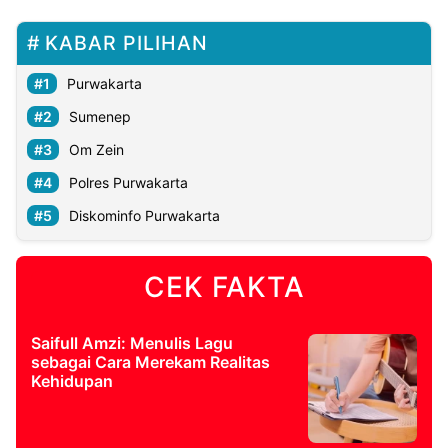
KABAR PILIHAN
Purwakarta
Sumenep
Om Zein
Polres Purwakarta
Diskominfo Purwakarta
CEK FAKTA
Saifull Amzi: Menulis Lagu
sebagai Cara Merekam Realitas
Kehidupan