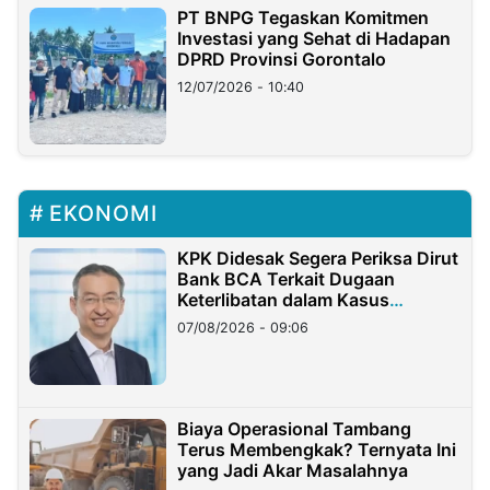
PT BNPG Tegaskan Komitmen
Investasi yang Sehat di Hadapan
DPRD Provinsi Gorontalo
12/07/2026 - 10:40
EKONOMI
KPK Didesak Segera Periksa Dirut
Bank BCA Terkait Dugaan
Keterlibatan dalam Kasus
Hilangnya Dana Nasabah Rp2,58
07/08/2026 - 09:06
Miliar
Biaya Operasional Tambang
Terus Membengkak? Ternyata Ini
yang Jadi Akar Masalahnya