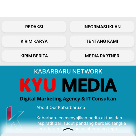
REDAKSI
INFORMASI IKLAN
KIRIM KARYA
TENTANG KAMI
KIRIM BERITA
MEDIA PARTNER
KABARBARU NETWORK
About Our Kabarbaru.co
Kabarbaru.co menyajikan berita aktual dan
inspiratif dari sudut pandang berbaik sangka
serta terverifikasi dari sumber yang tepat.