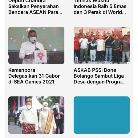
Deputi Chandra
Timnas Wushu
Saksikan Penyerahan
Indonesia Raih 5 Emas
Bendera ASEAN Para
dan 3 Perak di World
Games 2022 di Solo
University Sport
Combat Games 2022
Kemenpora
ASKAB PSSI Bone
Delegasikan 31 Cabor
Bolango Sambut Liga
di SEA Games 2021
Desa dengan Program 1
Desa 1 Wasit