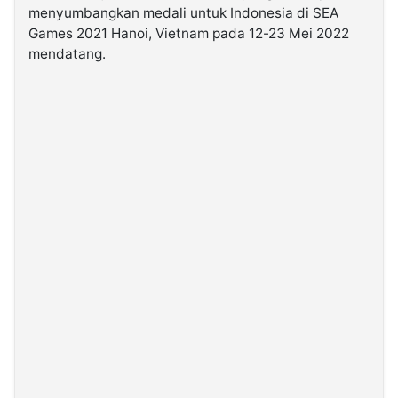
menyumbangkan medali untuk Indonesia di SEA
Games 2021 Hanoi, Vietnam pada 12-23 Mei 2022
©
mendatang.
Kabarbaru.co
-
2026
PT.
Kabarbaru
Media
Holding