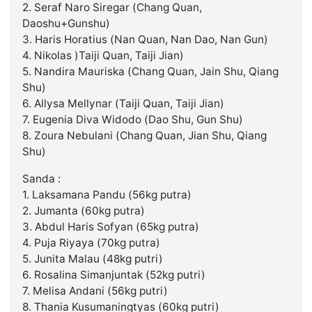
2. Seraf Naro Siregar (Chang Quan,
Daoshu+Gunshu)
3. Haris Horatius (Nan Quan, Nan Dao, Nan Gun)
4. Nikolas )Taiji Quan, Taiji Jian)
5. Nandira Mauriska (Chang Quan, Jain Shu, Qiang
Shu)
6. Allysa Mellynar (Taiji Quan, Taiji Jian)
7. Eugenia Diva Widodo (Dao Shu, Gun Shu)
8. Zoura Nebulani (Chang Quan, Jian Shu, Qiang
Shu)
Sanda :
1. Laksamana Pandu (56kg putra)
2. Jumanta (60kg putra)
3. Abdul Haris Sofyan (65kg putra)
4. Puja Riyaya (70kg putra)
5. Junita Malau (48kg putri)
6. Rosalina Simanjuntak (52kg putri)
7. Melisa Andani (56kg putri)
8. Thania Kusumaningtyas (60kg putri)