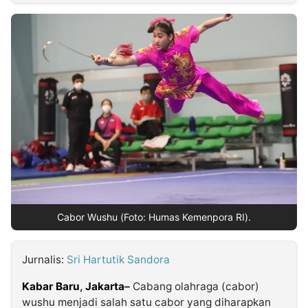
MULTIMEDIA
INDONESIA
Partner
Insight
Suara
Lens
Daily
Jalan
Idealita
Kita
Dinamikapost.com
Radar
Seedbacklink
NTB
Time
IDN
Jogja
Rakyat
News
Notice
Baru
Follow
Kabarbaru
Cabor Wushu (Foto: Humas Kemenpora RI).
Jurnalis:
Sri Hartutik Sandora
Kabar Baru
,
Jakarta
–
Cabang olahraga (cabor)
wushu menjadi salah satu cabor yang diharapkan