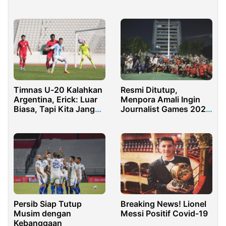
Panjat Tebing
Kemenangan di Hari
Indonesia
Natal
Timnas U-20 Kalahkan
Resmi Ditutup,
Argentina, Erick: Luar
Menpora Amali Ingin
Biasa, Tapi Kita Jangan
Journalist Games 2022
Jumawa
Rutin Digelar Setiap
Tahun
Persib Siap Tutup
Breaking News! Lionel
Musim dengan
Messi Positif Covid-19
Kebanggaan