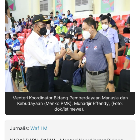
MULTIMEDIA
INDONESIA
Partner
Insight
Suara
Lens
Daily
Jalan
Idealita
Kita
Dinamikapost.com
Radar
Seedbacklink
NTB
Time
IDN
Jogja
Rakyat
News
Notice
Baru
Follow
Kabarbaru
Menteri Koordinator Bidang Pemberdayaan Manusia dan
Kebudayaan (Menko PMK), Muhadjir Effendy, (Foto:
dok/istimewa)..
Jurnalis:
Wafil M