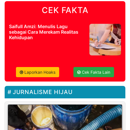
CEK FAKTA
Saifull Amzi: Menulis Lagu
sebagai Cara Merekam Realitas
Kehidupan
Laporkan Hoaks
Cek Fakta Lain
JURNALISME HIJAU