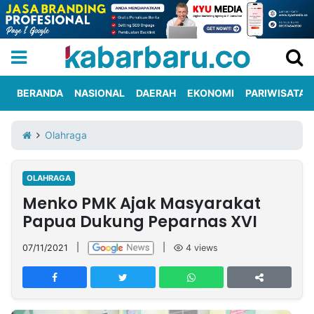
BERANDA
NASIONAL
DAERAH
EKONOMI
PARIWISATA
Informasi
KabarbaruTV
Kirim
Tentang
Olahraga
Iklan
Berita
Kami
OLAHRAGA
Berita
Menko PMK Ajak Masyarakat
Nasional
International
Olahraga
Entertainment
Daerah
Pariwisata
Kuliner
Kolom
Papua Dukung Peparnas XVI
07/11/2021
|
|
4
views
Network
PT
TREETAN