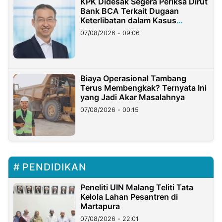
KPK Didesak Segera Periksa Dirut
Bank BCA Terkait Dugaan
Keterlibatan dalam Kasus
Hilangnya Dana Nasabah Rp2,58
07/08/2026 - 09:06
Miliar
Biaya Operasional Tambang
Terus Membengkak? Ternyata Ini
yang Jadi Akar Masalahnya
07/08/2026 - 00:15
PENDIDIKAN
Peneliti UIN Malang Teliti Tata
Kelola Lahan Pesantren di
Martapura
07/08/2026 - 22:01