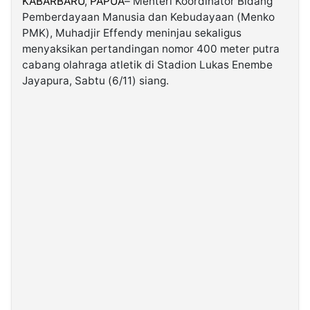
KABARBARU
,
PAPUA
– Menteri Koordinator Bidang
Pemberdayaan Manusia dan Kebudayaan (Menko
PMK), Muhadjir Effendy meninjau sekaligus
©
Kabarbaru.co
menyaksikan pertandingan nomor 400 meter putra
-
2026
cabang olahraga atletik di Stadion Lukas Enembe
Jayapura, Sabtu (6/11) siang.
PT.
Kabarbaru
Media
Holding