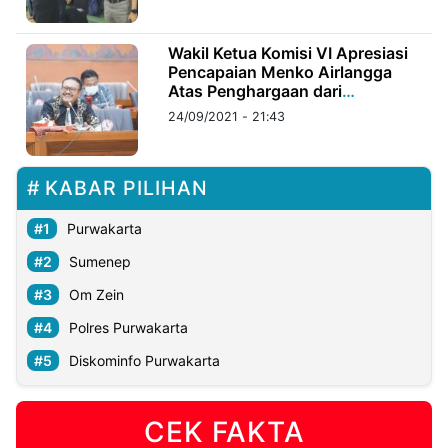
©
Wakil Ketua Komisi VI Apresiasi
Kabarbaru.co
Pencapaian Menko Airlangga
-
2026
Atas Penghargaan dari
Pemerintah India
24/09/2021 - 21:43
PT.
Kabarbaru
Media
Holding
KABAR PILIHAN
Purwakarta
Sumenep
Om Zein
Polres Purwakarta
Diskominfo Purwakarta
CEK FAKTA