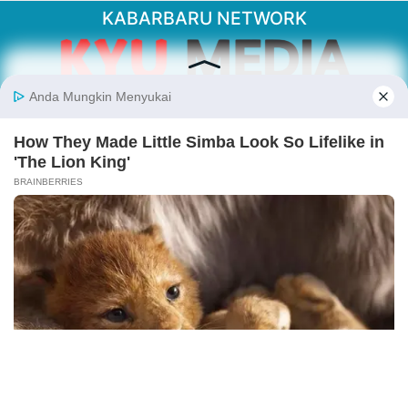
KABARBARU NETWORK
About Our Kabarbaru.co
Kabarbaru.co menyajikan berita aktual dan
inspiratif dari sudut pandang berbaik sangka
serta terverifikasi dari sumber yang tepat.
Follow Kabarbaru
Kabarbaru.co
Copyright © 2026. All rights reserved