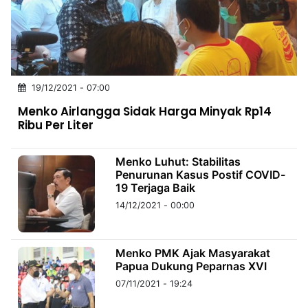
MULTIMEDIA
INDONESIA
Partner
19/12/2021 - 07:00
Insight
Suara
Lens
Daily
Jalan
Idealita
Kita
Dinamikapost.com
Radar
Seedbacklink
Menko Airlangga Sidak Harga Minyak Rp14
NTB
Time
IDN
Jogja
Rakyat
News
Notice
Baru
Ribu Per Liter
Follow
Kabarbaru
Menko Luhut: Stabilitas
Penurunan Kasus Postif COVID-
19 Terjaga Baik
14/12/2021 - 00:00
Menko PMK Ajak Masyarakat
Papua Dukung Peparnas XVI
07/11/2021 - 19:24