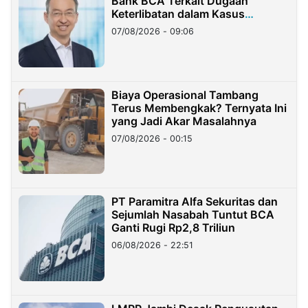
Bank BCA Terkait Dugaan
Keterlibatan dalam Kasus
Hilangnya Dana Nasabah Rp2,58
07/08/2026 - 09:06
Miliar
Biaya Operasional Tambang
Terus Membengkak? Ternyata Ini
yang Jadi Akar Masalahnya
07/08/2026 - 00:15
PT Paramitra Alfa Sekuritas dan
Sejumlah Nasabah Tuntut BCA
Ganti Rugi Rp2,8 Triliun
06/08/2026 - 22:51