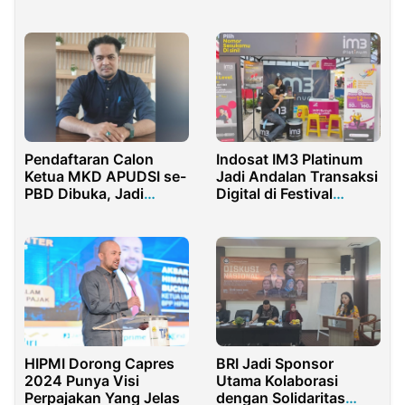
Keuangan Anda?
Pendaftaran Calon
Indosat IM3 Platinum
Ketua MKD APUDSI se-
Jadi Andalan Transaksi
PBD Dibuka, Jadi
Digital di Festival
Kesempatan Emas Bagi
Kuliner Bandung 2025
Putra-Putri Terbaik
Daerah
HIPMI Dorong Capres
BRI Jadi Sponsor
2024 Punya Visi
Utama Kolaborasi
Perpajakan Yang Jelas
dengan Solidaritas