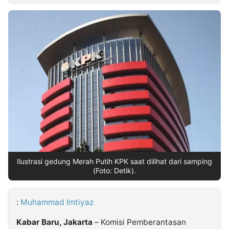
MULTIMEDIA
INDONESIA
Partner
Insight
Suara
Lens
Daily
Jalan
Idealita
Kita
Radar
Seedbacklink
NTB
Time
IDN
Jogja
Rakyat
News
Notice
Baru
Follow
Kabarbaru
Ilustrasi gedung Merah Putih KPK saat dilihat dari samping
(Foto: Detik).
:
Muhammad Imtiyaz
Kabar Baru, Jakarta
– Komisi Pemberantasan