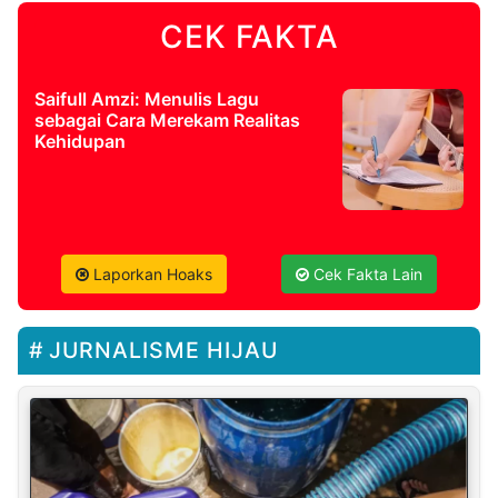
CEK FAKTA
Saifull Amzi: Menulis Lagu
sebagai Cara Merekam Realitas
Kehidupan
Laporkan Hoaks
Cek Fakta Lain
JURNALISME HIJAU