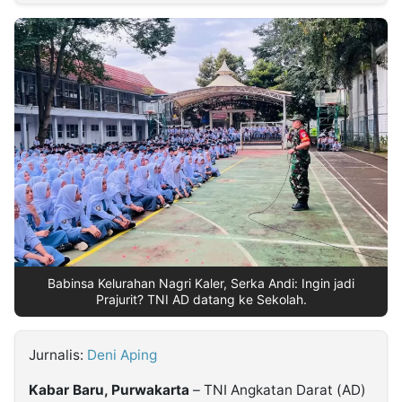
MULTIMEDIA
INDONESIA
Partner
Insight
Suara
Lens
Daily
Jalan
Idealita
Kita
Dinamikapost.com
Radar
Seedbacklink
NTB
Time
IDN
Jogja
Rakyat
News
Notice
Baru
Follow
Kabarbaru
Babinsa Kelurahan Nagri Kaler, Serka Andi: Ingin jadi
Prajurit? TNI AD datang ke Sekolah.
Jurnalis:
Deni Aping
Kabar Baru, Purwakarta
– TNI Angkatan Darat (AD)