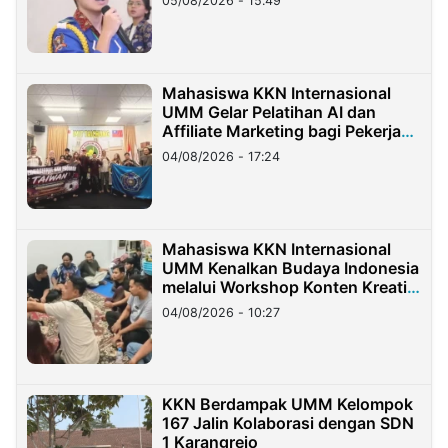
05/08/2026 - 15:49
Mahasiswa KKN Internasional
UMM Gelar Pelatihan AI dan
Affiliate Marketing bagi Pekerja
Migran Indonesia di Taiwan
04/08/2026 - 17:24
Mahasiswa KKN Internasional
UMM Kenalkan Budaya Indonesia
melalui Workshop Konten Kreatif
di Taiwan
04/08/2026 - 10:27
KKN Berdampak UMM Kelompok
167 Jalin Kolaborasi dengan SDN
1 Karangrejo