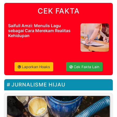
CEK FAKTA
Saifull Amzi: Menulis Lagu
sebagai Cara Merekam Realitas
Kehidupan
Laporkan Hoaks
Cek Fakta Lain
JURNALISME HIJAU