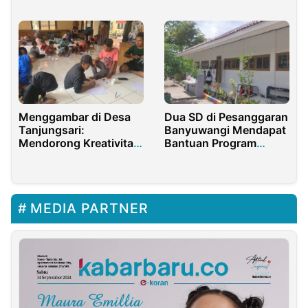
Kunjungan Pengusaha
Jangan Dipukul Rata
Jepang
Menggambar di Desa
Dua SD di Pesanggaran
Tanjungsari:
Banyuwangi Mendapat
Mendorong Kreativitas
Bantuan Program
dan Minat Seni Anak-
Rehab Bangunan PT
Anak
Bumi Suksesindo
MEDIA PARTNER