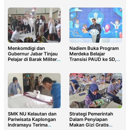
Kasus Suap Hakim
Korupsi Minyak Goreng
Menkomdigi dan
Nadiem Buka Program
Gubernur Jabar Tinjau
Merdeka Belajar
Pelajar di Barak Militer:
Transisi PAUD ke SD,
Bentuk Karakter, Bukan
Begini Harapannya
Hukuman!
SMK NU Kelautan dan
Strategi Pemerintah
Pariwisata Kaplongan
Dalam Penyiapan
Indramayu Terima
Makan Gizi Gratis