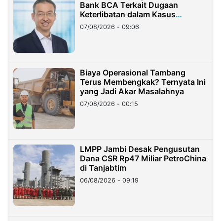
Bank BCA Terkait Dugaan
Keterlibatan dalam Kasus
Hilangnya Dana Nasabah Rp2,58
07/08/2026 - 09:06
Miliar
Biaya Operasional Tambang
Terus Membengkak? Ternyata Ini
yang Jadi Akar Masalahnya
07/08/2026 - 00:15
LMPP Jambi Desak Pengusutan
Dana CSR Rp47 Miliar PetroChina
di Tanjabtim
06/08/2026 - 09:19