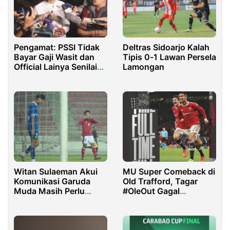
Pengamat: PSSI Tidak
Deltras Sidoarjo Kalah
Bayar Gaji Wasit dan
Tipis 0-1 Lawan Persela
Official Lainya Senilai
Lamongan
1,62 Miliar
Witan Sulaeman Akui
MU Super Comeback di
Komunikasi Garuda
Old Trafford, Tagar
Muda Masih Perlu
#OleOut Gagal
Diasah
Trending