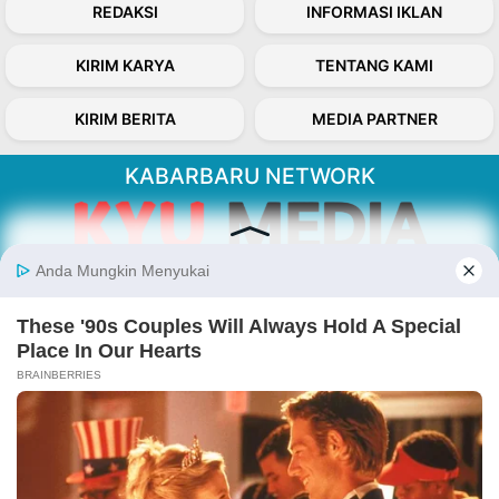
REDAKSI
INFORMASI IKLAN
KIRIM KARYA
TENTANG KAMI
KIRIM BERITA
MEDIA PARTNER
KABARBARU NETWORK
About Our Kabarbaru.co
Kabarbaru.co menyajikan berita aktual dan
inspiratif dari sudut pandang berbaik sangka
serta terverifikasi dari sumber yang tepat.
Follow Kabarbaru