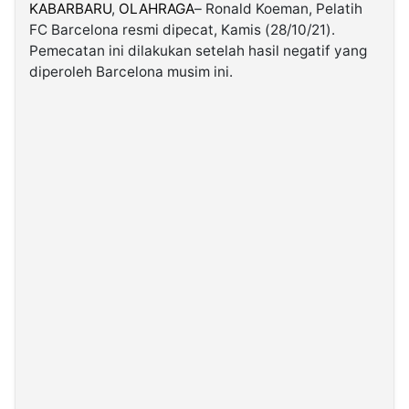
KABARBARU
,
OLAHRAGA
– Ronald Koeman, Pelatih
FC Barcelona resmi dipecat, Kamis (28/10/21).
©
Pemecatan ini dilakukan setelah hasil negatif yang
Kabarbaru.co
-
diperoleh Barcelona musim ini.
2026
PT.
Kabarbaru
Media
Holding