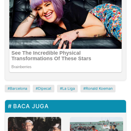
Barcelona
Dipecat
La Liga
Ronald Koeman
BACA JUGA