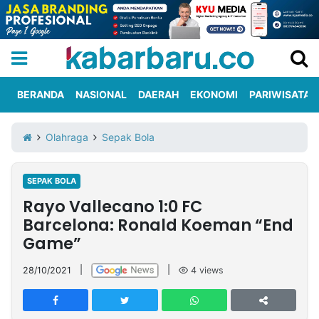
BERANDA
NASIONAL
DAERAH
EKONOMI
PARIWISATA
Informasi
KabarbaruTV
Kirim
Tentang
Olahraga
Sepak Bola
Iklan
Berita
Kami
SEPAK BOLA
Berita
Rayo Vallecano 1:0 FC
Nasional
International
Olahraga
Entertainment
Daerah
Pariwisata
Kuliner
Kolom
Barcelona: Ronald Koeman “End
Game”
Network
28/10/2021
|
|
4
views
PT
TREETAN