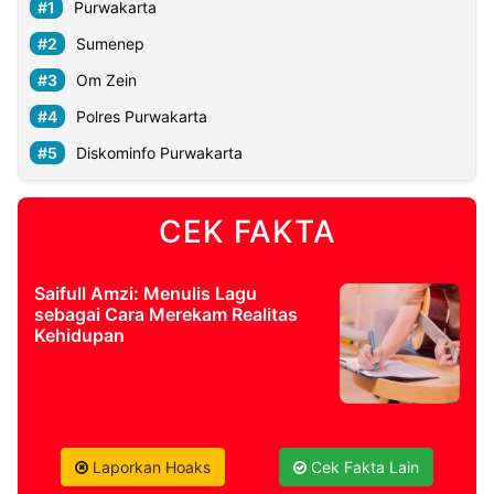
Purwakarta
Sumenep
Om Zein
Polres Purwakarta
Diskominfo Purwakarta
CEK FAKTA
Saifull Amzi: Menulis Lagu
sebagai Cara Merekam Realitas
Kehidupan
Laporkan Hoaks
Cek Fakta Lain