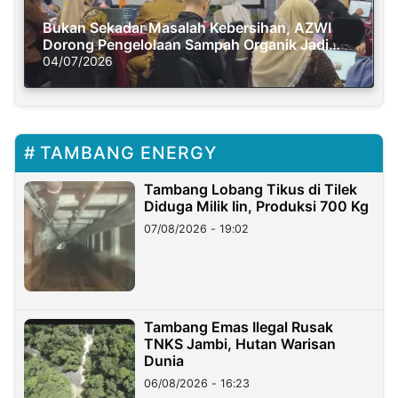
Bukan Sekadar Masalah Kebersihan, AZWI
Dorong Pengelolaan Sampah Organik Jadi
Solusi Krisis Iklim
04/07/2026
TAMBANG ENERGY
Tambang Lobang Tikus di Tilek
Diduga Milik Iin, Produksi 700 Kg
07/08/2026 - 19:02
Tambang Emas Ilegal Rusak
TNKS Jambi, Hutan Warisan
Dunia
06/08/2026 - 16:23