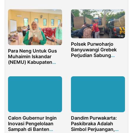
Gubernur untuk
Kongres XXXIII
Polsek Purwoharjo
Banyuwangi Grebek
Para Neng Untuk Gus
Perjudian Sabung
Muhaimin Iskandar
Ayam, 9 Unit Sepedah
(NEMU) Kabupaten
Motor Diamankan
Pasuruan
Calon Gubernur Ingin
Dandim Purwakarta:
Inovasi Pengelolaan
Paskibraka Adalah
Sampah di Banten
Simbol Perjuangan,