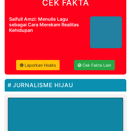
CEK FAKTA
Saifull Amzi: Menulis Lagu
sebagai Cara Merekam Realitas
Kehidupan
Laporkan Hoaks
Cek Fakta Lain
JURNALISME HIJAU