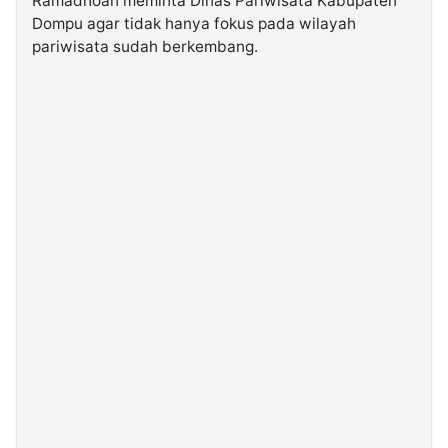
Ramadhoan meminta Dinas Pariwisata Kabupaten
Dompu agar tidak hanya fokus pada wilayah
pariwisata sudah berkembang.
©
Kabarbaru.co
-
2026
PT.
Kabarbaru
Media
Holding