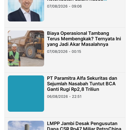
Hilangnya Dana Nasabah Rp2,58
07/08/2026 - 09:06
Miliar
Biaya Operasional Tambang
Terus Membengkak? Ternyata Ini
yang Jadi Akar Masalahnya
07/08/2026 - 00:15
PT Paramitra Alfa Sekuritas dan
Sejumlah Nasabah Tuntut BCA
Ganti Rugi Rp2,8 Triliun
06/08/2026 - 22:51
LMPP Jambi Desak Pengusutan
Dana CSR Rp47 Miliar PetroChina