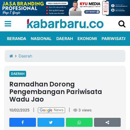
BERANDA
NASIONAL
DAERAH
EKONOMI
PARIWISATA
Informasi
KabarbaruTV
Kirim
Tentang
Daerah
Iklan
Berita
Kami
DAERAH
Berita
Ramadhan Dorong
Nasional
International
Olahraga
Entertainment
Daerah
Pariwisata
Kuliner
Kolom
Pengembangan Pariwisata
Wadu Jao
Network
10/02/2025
|
|
3
views
PT
TREETAN