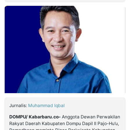
MULTIMEDIA
INDONESIA
Partner
Insight
Suara
Lens
Daily
Jalan
Idealita
Kita
Radar
Seedbacklink
NTB
Time
IDN
Jogja
Rakyat
News
Notice
Baru
Follow
Kabarbaru
Jurnalis:
Muhammad Iqbal
DOMPU/ Kabarbaru.co-
Anggota Dewan Perwakilan
Rakyat Daerah Kabupaten Dompu Dapil II Pajo-Hu’u,