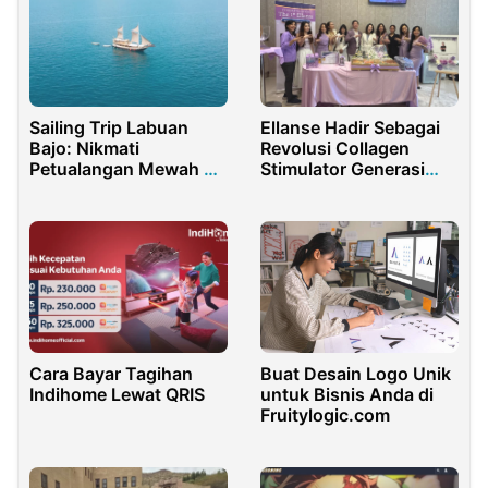
Sailing Trip Labuan
Ellanse Hadir Sebagai
Bajo: Nikmati
Revolusi Collagen
Petualangan Mewah di
Stimulator Generasi
Atas Kapal Phinisi
Baru di Indonesia
Cara Bayar Tagihan
Buat Desain Logo Unik
Indihome Lewat QRIS
untuk Bisnis Anda di
Fruitylogic.com