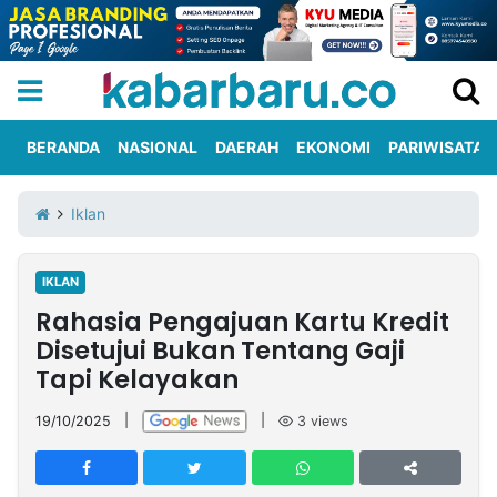
BERANDA
NASIONAL
DAERAH
EKONOMI
PARIWISATA
Informasi
KabarbaruTV
Kirim
Tentang
Iklan
Iklan
Berita
Kami
IKLAN
Berita
Rahasia Pengajuan Kartu Kredit
Nasional
International
Olahraga
Entertainment
Daerah
Pariwisata
Kuliner
Kolom
Disetujui Bukan Tentang Gaji
Tapi Kelayakan
Network
19/10/2025
|
|
3
views
PT
TREETAN