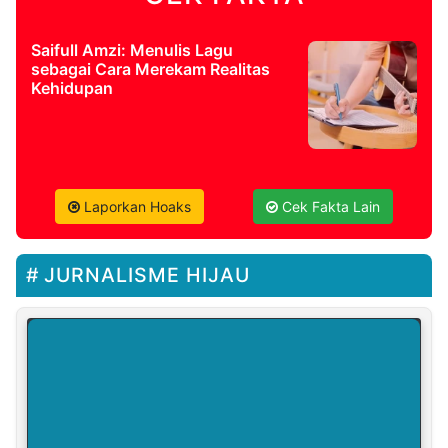
Saifull Amzi: Menulis Lagu
sebagai Cara Merekam Realitas
Kehidupan
Laporkan Hoaks
Cek Fakta Lain
JURNALISME HIJAU