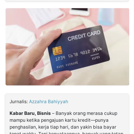
MULTIMEDIA
INDONESIA
Partner
Insight
Suara
Lens
Daily
Jalan
Idealita
Kita
Dinamikapost.com
Radar
Seedbacklink
NTB
Time
IDN
Jogja
Rakyat
News
Notice
Baru
Follow
Kabarbaru
Jurnalis:
Azzahra Bahiyyah
Kabar Baru, Bisnis
– Banyak orang merasa cukup
mampu ketika pengajuan kartu kredit—punya
penghasilan, kerja tiap hari, dan yakin bisa bayar
tepat waktu. Tapi kenyataannya, banyak yang tetap