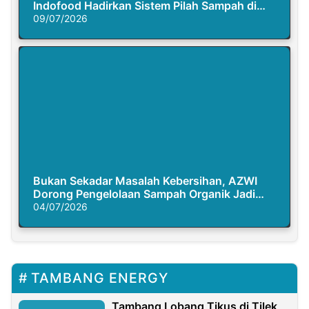
Indofood Hadirkan Sistem Pilah Sampah di
Semasa Piknik
09/07/2026
Bukan Sekadar Masalah Kebersihan, AZWI
Dorong Pengelolaan Sampah Organik Jadi
Solusi Krisis Iklim
04/07/2026
TAMBANG ENERGY
Tambang Lobang Tikus di Tilek