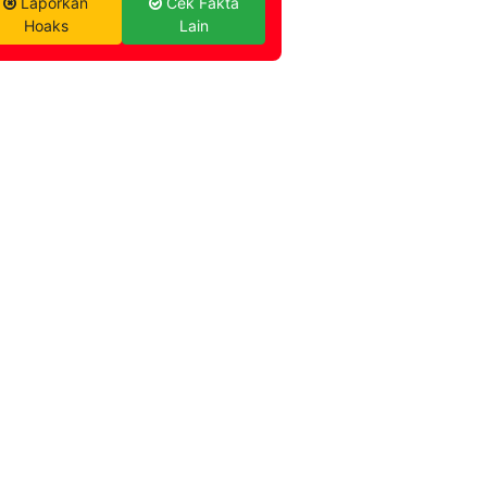
Laporkan
Cek Fakta
Hoaks
Lain