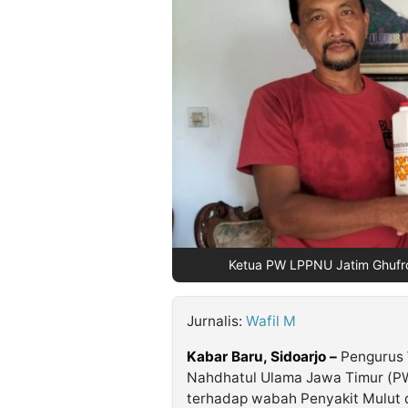
©
Kabarbaru.co
-
2026
PT.
Kabarbaru
Media
Holding
Ketua PW LPPNU Jatim Ghufron
Jurnalis:
Wafil M
Kabar Baru, Sidoarjo –
Pengurus
Nahdhatul Ulama Jawa Timur (PW
terhadap wabah Penyakit Mulut 