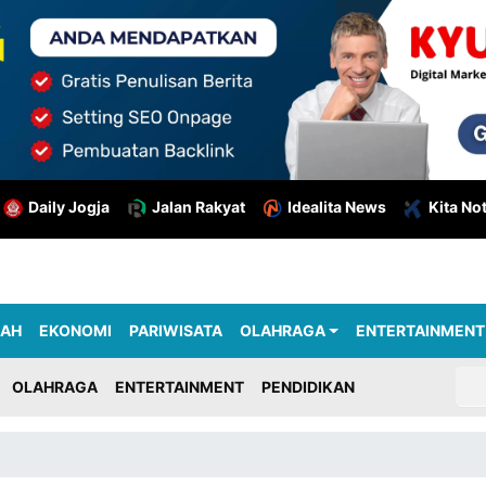
Daily Jogja
Jalan Rakyat
Idealita News
Kita No
RAH
EKONOMI
PARIWISATA
OLAHRAGA
ENTERTAINMENT
OLAHRAGA
ENTERTAINMENT
PENDIDIKAN