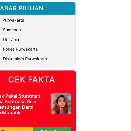
ABAR PILIHAN
Purwakarta
Sumenep
Om Zein
Polres Purwakarta
Diskominfo Purwakarta
CEK FAKTA
ak Pakai Stuntman,
a Septriasa Rela
antungan Demi
m Munafik