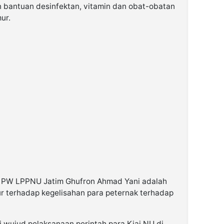
 bantuan desinfektan, vitamin dan obat-obatan
ur.
a PW LPPNU Jatim Ghufron Ahmad Yani adalah
 terhadap kegelisahan para peternak terhadap
ai wujud pelaksanaan perintah para Kiai NU di