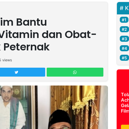
K
tim Bantu
 Vitamin dan Obat-
 Peternak
5
views
Tol
Ach
Gel
Fil