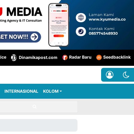
tice
Radar Baru
Seedbacklink
Dinamikapost.com
INTERNASIONAL
KOLOM